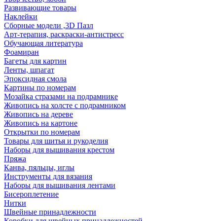
Развивающие товары
Наклейки
Сборные модели ,3D Пазл
Арт-терапия, раскраски-антистресс
Обучающая литература
Фоамиран
Багеты для картин
Ленты, шпагат
Эпоксидная смола
Картины по номерам
Мозайка стразами на подрамнике
Живопись на холсте с подрамником
Живопись на дереве
Живопись на картоне
Открытки по номерам
Товары для шитья и рукоделия
Наборы для вышивания крестом
Пряжа
Канва, пяльцы, иглы
Инструменты для вязания
Наборы для вышивания лентами
Бисероплетение
Нитки
Швейные принадлежности
Коробки для швейных принадлежностей