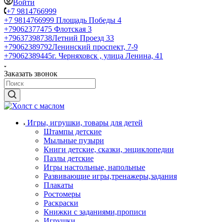
Войти
+7 9814766999
+7 9814766999
Площадь Победы 4
+79062377475
Флотская 3
+79637398738
Летний Проезд 33
+79062389792
Ленинский проспект, 7-9
+79062389445
г. Черняховск , улица Ленина, 41
Заказать звонок
Игры, игрушки, товары для детей
Штампы детские
Мыльные пузыри
Книги детские, сказки, энциклопедии
Пазлы детские
Игры настольные, напольные
Развивающие игры,тренажеры,задания
Плакаты
Ростомеры
Раскраски
Книжки с заданиями,прописи
Игрушки