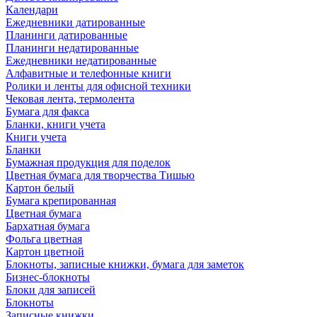
Календари
Ежедневники датированные
Планинги датированные
Планинги недатированные
Ежедневники недатированные
Алфавитные и телефонные книги
Ролики и ленты для офисной техники
Чековая лента, термолента
Бумага для факса
Бланки, книги учета
Книги учета
Бланки
Бумажная продукция для поделок
Цветная бумага для творчества Тишью
Картон белый
Бумага крепированная
Цветная бумага
Бархатная бумага
Фольга цветная
Картон цветной
Блокноты, записные книжки, бумага для заметок
Бизнес-блокноты
Блоки для записей
Блокноты
Записные книжки