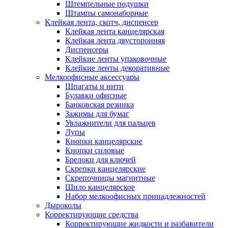
Штемпельные подушки
Штампы самонаборные
Клейкая лента, скотч, диспенсер
Клейкая лента канцелярская
Клейкая лента двусторонняя
Диспенсеры
Клейкие ленты упаковочные
Клейкие ленты декоративные
Мелкоофисные аксессуары
Шпагаты и нити
Булавки офисные
Банковская резинка
Зажимы для бумаг
Увлажнители для пальцев
Лупы
Кнопки канцелярские
Кнопки силовые
Брелоки для ключей
Скрепки канцелярские
Скрепочницы магнитные
Шило канцелярское
Набор мелкоофисных принадлежностей
Дыроколы
Корректирующие средства
Корректирующие жидкости и разбавители