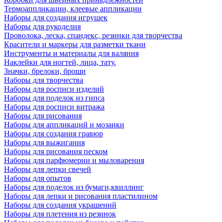
Термоаппликации, клеевые аппликации
Наборы для создания игрушек
Наборы для рукоделия
Проволока, леска, спандекс, резинки для творчества
Красители и маркеры для разметки ткани
Инструменты и материалы для валяния
Наклейки для ногтей, лица, тату.
Значки, брелоки, броши
Наборы для творчества
Наборы для росписи изделий
Наборы для поделок из гипса
Наборы для росписи витража
Наборы для рисования
Наборы для аппликаций и мозаики
Наборы для создания гравюр
Наборы для выжигания
Наборы для рисования песком
Наборы для парфюмерии и мыловарения
Наборы для лепки свечей
Наборы для опытов
Наборы для поделок из бумаги,квиллинг
Наборы для лепки и рисования пластилином
Наборы для создания украшений
Наборы для плетения из резинок