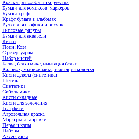
Краски для хобби и творчества
Бумага для комиксов ,маркеров
Бумага крафт
Крафт бумага в альбомах
Ручки для графики и рисунка
Гипсовые фигуры
Бумага для акварели
Кисти
Пони; Коза
С резервуаром
Набор кистей
Белка, белка микс, имитация белки
Колонок, колонок микс, имитация колонка
Кисти декола (синтетика)
Щетина
Синтетика
Соболь микс
Кисти складные
Кисти для золочения
Граффити
Аэрозольная краска
Маркеры и заправки
Перья и кэпы
Наборы
Аксессуары