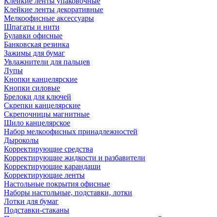
Клейкие ленты упаковочные
Клейкие ленты декоративные
Мелкоофисные аксессуары
Шпагаты и нити
Булавки офисные
Банковская резинка
Зажимы для бумаг
Увлажнители для пальцев
Лупы
Кнопки канцелярские
Кнопки силовые
Брелоки для ключей
Скрепки канцелярские
Скрепочницы магнитные
Шило канцелярское
Набор мелкоофисных принадлежностей
Дыроколы
Корректирующие средства
Корректирующие жидкости и разбавители
Корректирующие карандаши
Корректирующие ленты
Настольные покрытия офисные
Наборы настольные, подставки, лотки
Лотки для бумаг
Подставки-стаканы