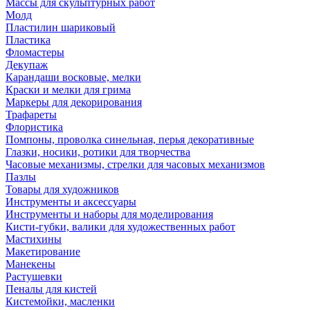
Массы для скульптурных работ
Молд
Пластилин шариковый
Пластика
Фломастеры
Декупаж
Карандаши восковые, мелки
Краски и мелки для грима
Маркеры для декорирования
Трафареты
Флористика
Помпоны, проволка синельная, перья декоративные
Глазки, носики, ротики для творчества
Часовые механизмы, стрелки для часовых механизмов
Пазлы
Товары для художников
Инструменты и аксессуары
Инструменты и наборы для моделирования
Кисти-губки, валики для художественных работ
Мастихины
Макетирование
Манекены
Растушевки
Пеналы для кистей
Кистемойки, масленки