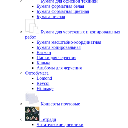
Бумага для офисной техники
Бумага форматная белая
Бумага форматная цветная
Бумага писчая
Бумага для чертежных и копировальных
работ
Бумага масштабно-координатная
Бумага копировальная
Ватман
Папки для черчения
Калька
Альбомы для черчения
Фотобумага
Lomond
Revcol
Hi-image
Конверты почтовые
Тетради
Читательские дневники