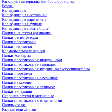
Расходные материалы для брошюровщика
Резаки
Калькуляторы
Калькуляторы настольные
Калькуляторы карманные
Калькуляторы научные
Калькуляторы печатающие
Папки и системы архивации
Папки-регистраторы
Папки пластиковые
Папки-планшеты
Карманы самоклеящиеся
Папки-конверты
Папки пластиковые с вкладышами
Папки пластиковые на кольцах
Папки пластиковые с пружиным скоросшивателем
Папки- портфели
Папки пластиковые на резинках
Папки на молнии
Папки пластиковые с зажимом
Папки-вкладыши
Скоросшиватели пластиковые
Папки пластиковые с отделениями
Папки-уголки
Разделители листов