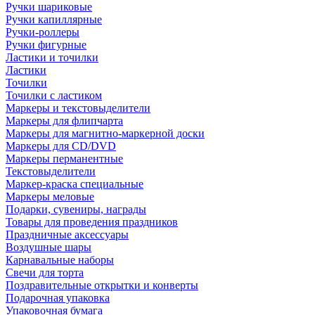
Ручки шариковые
Ручки капиллярные
Ручки-роллеры
Ручки фигурные
Ластики и точилки
Ластики
Точилки
Точилки с ластиком
Маркеры и текстовыделители
Маркеры для флипчарта
Маркеры для магнитно-маркерной доски
Маркеры для CD/DVD
Маркеры перманентные
Текстовыделители
Маркер-краска специальные
Маркеры меловые
Подарки, сувениры, награды
Товары для проведения праздников
Праздничные аксессуары
Воздушные шары
Карнавальные наборы
Свечи для торта
Поздравительные открытки и конверты
Подарочная упаковка
Упаковочная бумага