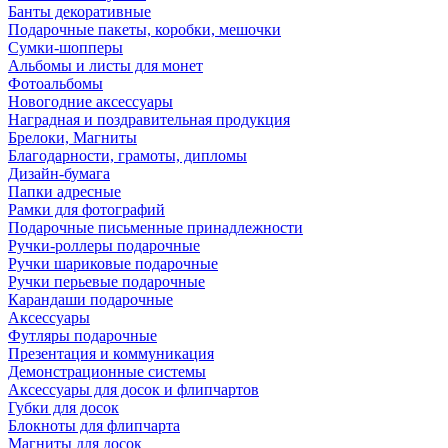
Банты декоративные
Подарочные пакеты, коробки, мешочки
Сумки-шопперы
Альбомы и листы для монет
Фотоальбомы
Новогодние аксессуары
Наградная и поздравительная продукция
Брелоки, Магниты
Благодарности, грамоты, дипломы
Дизайн-бумага
Папки адресные
Рамки для фотографий
Подарочные письменные принадлежности
Ручки-роллеры подарочные
Ручки шариковые подарочные
Ручки перьевые подарочные
Карандаши подарочные
Аксессуары
Футляры подарочные
Презентация и коммуникация
Демонстрационные системы
Аксессуары для досок и флипчартов
Губки для досок
Блокноты для флипчарта
Магниты для досок