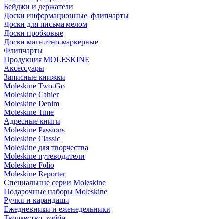
Бейджи и держатели
Доски информационные, флипчарты
Доски для письма мелом
Доски пробковые
Доски магнитно-маркерные
Флипчарты
Продукция MOLESKINE
Аксессуары
Записные книжки
Moleskine Two-Go
Moleskine Cahier
Moleskine Denim
Moleskine Time
Адресные книги
Moleskine Passions
Moleskine Classic
Moleskine для творчества
Moleskine путеводители
Moleskine Folio
Moleskine Reporter
Специальные серии Moleskine
Подарочные наборы Moleskine
Ручки и карандаши
Ежедневники и еженедельники
Творчество, хобби