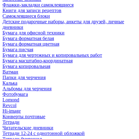
Флажки-закладки самоклеящиеся
Книги для записи рецептов
Самоклеящиеся блоки
Детские подарочные наборы, анкеты для друзей, личные
дневники
Бумага для офисной техники
Бумага форматная белая
Бумага форматная цветная
Бумага писчая
Бумага для чертежных и копировальных работ
Бумага масштабно-координатная
Бумага копировальная
Ватман
Папки для черчения
Калька
Альбомы для черчения
Фотобумага
Lomond
Revcol
Hi-image
Конверты почтовые
Тетради
Читательские дневники
Тетради 12-24 с однотонной обложкой
Тетради бумвинил