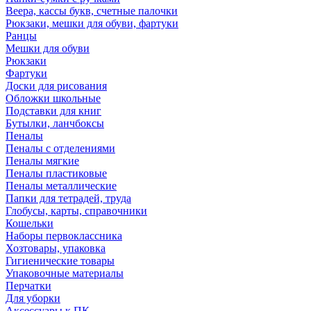
Веера, кассы букв, счетные палочки
Рюкзаки, мешки для обуви, фартуки
Ранцы
Мешки для обуви
Рюкзаки
Фартуки
Доски для рисования
Обложки школьные
Подставки для книг
Бутылки, ланчбоксы
Пеналы
Пеналы с отделениями
Пеналы мягкие
Пеналы пластиковые
Пеналы металлические
Папки для тетрадей, труда
Глобусы, карты, справочники
Кошельки
Наборы первоклассника
Хозтовары, упаковка
Гигиенические товары
Упаковочные материалы
Перчатки
Для уборки
Аксессуары к ПК