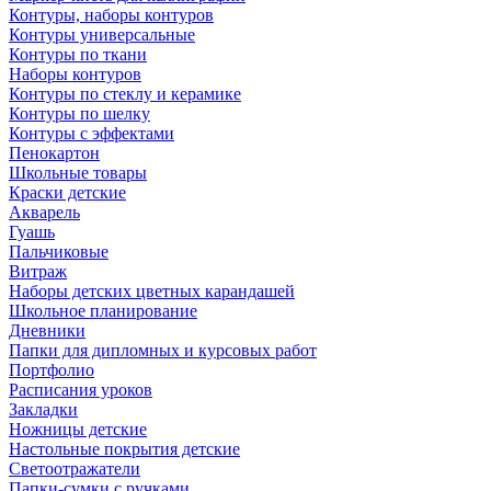
Контуры, наборы контуров
Контуры универсальные
Контуры по ткани
Наборы контуров
Контуры по стеклу и керамике
Контуры по шелку
Контуры с эффектами
Пенокартон
Школьные товары
Краски детские
Акварель
Гуашь
Пальчиковые
Витраж
Наборы детских цветных карандашей
Школьное планирование
Дневники
Папки для дипломных и курсовых работ
Портфолио
Расписания уроков
Закладки
Ножницы детские
Настольные покрытия детские
Светоотражатели
Папки-сумки с ручками