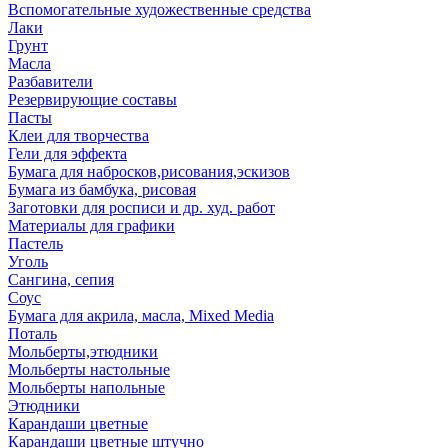
Вспомогательные художественные средства
Лаки
Грунт
Масла
Разбавители
Резервирующие составы
Пасты
Клеи для творчества
Гели для эффекта
Бумага для набросков,рисования,эскизов
Бумага из бамбука, рисовая
Заготовки для росписи и др. худ. работ
Материалы для графики
Пастель
Уголь
Сангина, сепия
Соус
Бумага для акрила, масла, Mixed Media
Поталь
Мольберты,этюдники
Мольберты настольные
Мольберты напольные
Этюдники
Карандаши цветные
Карандаши цветные штучно