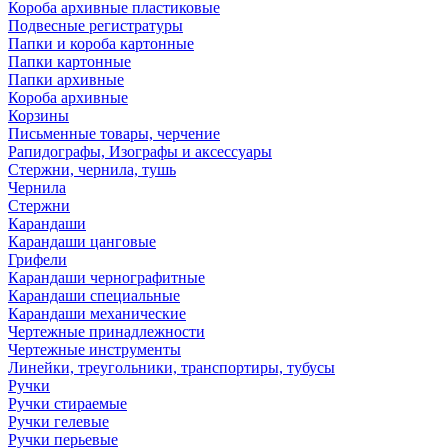
Короба архивные пластиковые
Подвесные регистратуры
Папки и короба картонные
Папки картонные
Папки архивные
Короба архивные
Корзины
Письменные товары, черчение
Рапидографы, Изографы и аксессуары
Стержни, чернила, тушь
Чернила
Стержни
Карандаши
Карандаши цанговые
Грифели
Карандаши чернографитные
Карандаши специальные
Карандаши механические
Чертежные принадлежности
Чертежные инструменты
Линейки, треугольники, транспортиры, тубусы
Ручки
Ручки стираемые
Ручки гелевые
Ручки перьевые