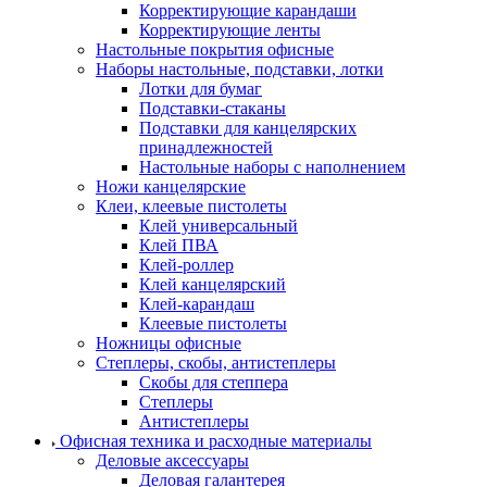
Корректирующие карандаши
Корректирующие ленты
Настольные покрытия офисные
Наборы настольные, подставки, лотки
Лотки для бумаг
Подставки-стаканы
Подставки для канцелярских
принадлежностей
Настольные наборы с наполнением
Ножи канцелярские
Клеи, клеевые пистолеты
Клей универсальный
Клей ПВА
Клей-роллер
Клей канцелярский
Клей-карандаш
Клеевые пистолеты
Ножницы офисные
Степлеры, скобы, антистеплеры
Скобы для степпера
Степлеры
Антистеплеры
Офисная техника и расходные материалы
Деловые аксессуары
Деловая галантерея