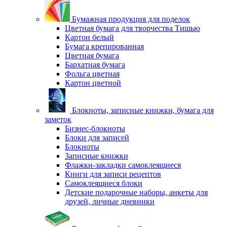
Бумажная продукция для поделок
Цветная бумага для творчества Тишью
Картон белый
Бумага крепированная
Цветная бумага
Бархатная бумага
Фольга цветная
Картон цветной
Блокноты, записные книжки, бумага для
заметок
Бизнес-блокноты
Блоки для записей
Блокноты
Записные книжки
Флажки-закладки самоклеящиеся
Книги для записи рецептов
Самоклеящиеся блоки
Детские подарочные наборы, анкеты для
друзей, личные дневники