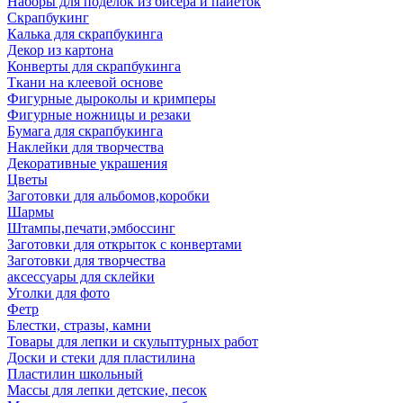
Наборы для поделок из бисера и пайеток
Скрапбукинг
Калька для скрапбукинга
Декор из картона
Конверты для скрапбукинга
Ткани на клеевой основе
Фигурные дыроколы и кримперы
Фигурные ножницы и резаки
Бумага для скрапбукинга
Наклейки для творчества
Декоративные украшения
Цветы
Заготовки для альбомов,коробки
Шармы
Штампы,печати,эмбоссинг
Заготовки для открыток с конвертами
Заготовки для творчества
аксессуары для склейки
Уголки для фото
Фетр
Блестки, стразы, камни
Товары для лепки и скульптурных работ
Доски и стеки для пластилина
Пластилин школьный
Массы для лепки детские, песок