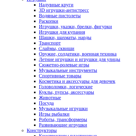
Надувные круги
3D игрушки-антистресс
Водяные пистолеты
Раскопки
Игрушки, указки, брелки, фигурки
Игрушки для купания
Шашки, шахматы, нарды
Транспорт
Слаймы, сквиши
Оружие, солдатики, военная техника
Летние игрушки и игрушки для улицы
Сюжетно-ролевые игры
Музыкальные инструменты
Спортивные товары
Косметика и аксессуары для девочек
Головоломки, логические
Куклы, пупсы, аксессуары
Животные
Посуда
Музыкальные игрушки
Игры рыбалки
Роботы, трансформеры
Развивающие игрушки
Конструкторы
Конструкторы пластиковые