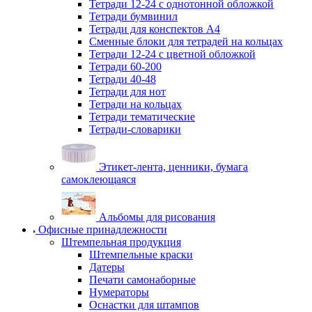
Тетради 12-24 с однотонной обложкой
Тетради бумвинил
Тетради для конспектов А4
Сменные блоки для тетрадей на кольцах
Тетради 12-24 с цветной обложкой
Тетради 60-200
Тетради 40-48
Тетради для нот
Тетради на кольцах
Тетради тематические
Тетради-словарики
Этикет-лента, ценники, бумага
самоклеющаяся
Альбомы для рисования
Офисные принадлежности
Штемпельная продукция
Штемпельные краски
Датеры
Печати самонаборные
Нумераторы
Оснастки для штампов