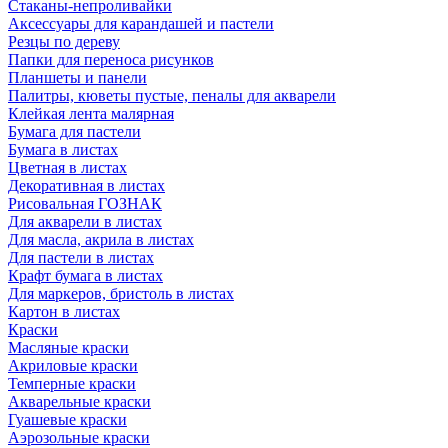
Стаканы-непроливайки
Аксессуары для карандашей и пастели
Резцы по дереву
Папки для переноса рисунков
Планшеты и панели
Палитры, кюветы пустые, пеналы для акварели
Клейкая лента малярная
Бумага для пастели
Бумага в листах
Цветная в листах
Декоративная в листах
Рисовальная ГОЗНАК
Для акварели в листах
Для масла, акрила в листах
Для пастели в листах
Крафт бумага в листах
Для маркеров, бристоль в листах
Картон в листах
Краски
Масляные краски
Акриловые краски
Темперные краски
Акварельные краски
Гуашевые краски
Аэрозольные краски