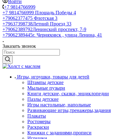
Войти
+7 9814766999
+7 9814766999
Площадь Победы 4
+79062377475
Флотская 3
+79637398738
Летний Проезд 33
+79062389792
Ленинский проспект, 7-9
+79062389445
г. Черняховск , улица Ленина, 41
Заказать звонок
Игры, игрушки, товары для детей
Штампы детские
Мыльные пузыри
Книги детские, сказки, энциклопедии
Пазлы детские
Игры настольные, напольные
Развивающие игры,тренажеры,задания
Плакаты
Ростомеры
Раскраски
Книжки с заданиями,прописи
Игрушки