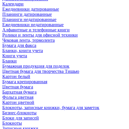
Календари
Ежедневники датированные
Планинги датированные
Планинги недатированные
Ежедневники недатированные
Алфавитные и телефонные книги
Ролики и ленты для офисной техники
Чековая лента, термолента
Бумага для факса
Бланки, книги учета
Книги учета
Бланки
Бумажная продукция для поделок
Цветная бумага для творчества Тишью
Картон белый
Бумага крепированная
Цветная бумага
Бархатная бумага
Фольга цветная
Картон цветной
Блокноты, записные книжки, бумага для заметок
Бизнес-блокноты
Блоки для записей
Блокноты
Записные книжки