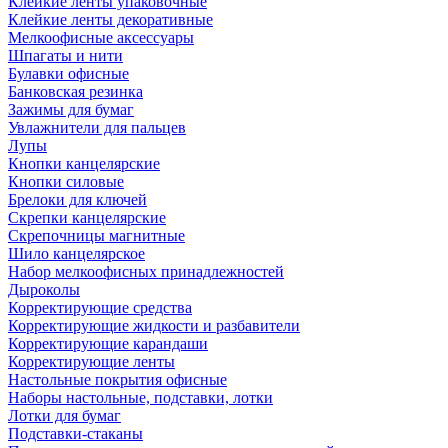
Клейкие ленты упаковочные
Клейкие ленты декоративные
Мелкоофисные аксессуары
Шпагаты и нити
Булавки офисные
Банковская резинка
Зажимы для бумаг
Увлажнители для пальцев
Лупы
Кнопки канцелярские
Кнопки силовые
Брелоки для ключей
Скрепки канцелярские
Скрепочницы магнитные
Шило канцелярское
Набор мелкоофисных принадлежностей
Дыроколы
Корректирующие средства
Корректирующие жидкости и разбавители
Корректирующие карандаши
Корректирующие ленты
Настольные покрытия офисные
Наборы настольные, подставки, лотки
Лотки для бумаг
Подставки-стаканы