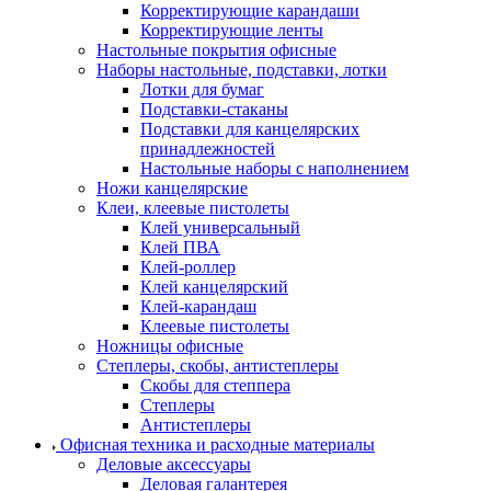
Корректирующие карандаши
Корректирующие ленты
Настольные покрытия офисные
Наборы настольные, подставки, лотки
Лотки для бумаг
Подставки-стаканы
Подставки для канцелярских
принадлежностей
Настольные наборы с наполнением
Ножи канцелярские
Клеи, клеевые пистолеты
Клей универсальный
Клей ПВА
Клей-роллер
Клей канцелярский
Клей-карандаш
Клеевые пистолеты
Ножницы офисные
Степлеры, скобы, антистеплеры
Скобы для степпера
Степлеры
Антистеплеры
Офисная техника и расходные материалы
Деловые аксессуары
Деловая галантерея