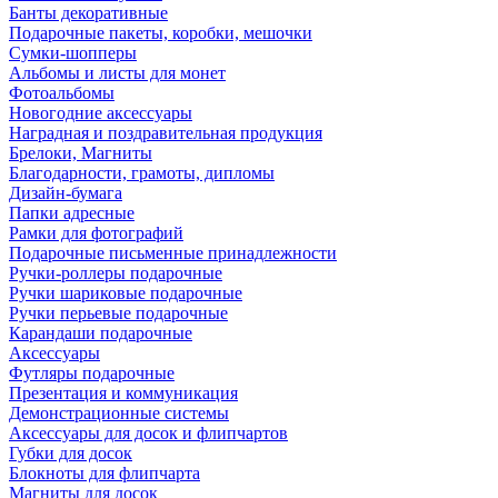
Банты декоративные
Подарочные пакеты, коробки, мешочки
Сумки-шопперы
Альбомы и листы для монет
Фотоальбомы
Новогодние аксессуары
Наградная и поздравительная продукция
Брелоки, Магниты
Благодарности, грамоты, дипломы
Дизайн-бумага
Папки адресные
Рамки для фотографий
Подарочные письменные принадлежности
Ручки-роллеры подарочные
Ручки шариковые подарочные
Ручки перьевые подарочные
Карандаши подарочные
Аксессуары
Футляры подарочные
Презентация и коммуникация
Демонстрационные системы
Аксессуары для досок и флипчартов
Губки для досок
Блокноты для флипчарта
Магниты для досок