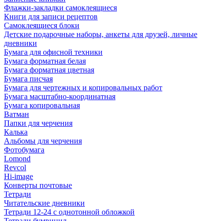
Флажки-закладки самоклеящиеся
Книги для записи рецептов
Самоклеящиеся блоки
Детские подарочные наборы, анкеты для друзей, личные
дневники
Бумага для офисной техники
Бумага форматная белая
Бумага форматная цветная
Бумага писчая
Бумага для чертежных и копировальных работ
Бумага масштабно-координатная
Бумага копировальная
Ватман
Папки для черчения
Калька
Альбомы для черчения
Фотобумага
Lomond
Revcol
Hi-image
Конверты почтовые
Тетради
Читательские дневники
Тетради 12-24 с однотонной обложкой
Тетради бумвинил