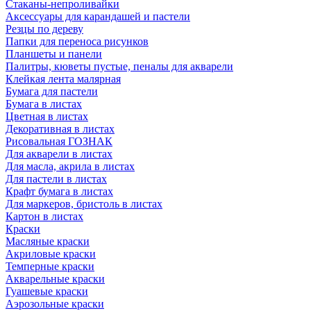
Стаканы-непроливайки
Аксессуары для карандашей и пастели
Резцы по дереву
Папки для переноса рисунков
Планшеты и панели
Палитры, кюветы пустые, пеналы для акварели
Клейкая лента малярная
Бумага для пастели
Бумага в листах
Цветная в листах
Декоративная в листах
Рисовальная ГОЗНАК
Для акварели в листах
Для масла, акрила в листах
Для пастели в листах
Крафт бумага в листах
Для маркеров, бристоль в листах
Картон в листах
Краски
Масляные краски
Акриловые краски
Темперные краски
Акварельные краски
Гуашевые краски
Аэрозольные краски