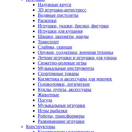
Надувные круги
3D игрушки-антистресс
Водяные пистолеты
Раскопки
Игрушки, указки, брелки, фигурки
Игрушки для купания
Шашки, шахматы, нарды
Транспорт
Слаймы, сквиши
Оружие, солдатики, военная техника
Летние игрушки и игрушки для улицы
Сюжетно-ролевые игры
Музыкальные инструменты
Спортивные товары
Косметика и аксессуары для девочек
Головоломки, логические
Куклы, пупсы, аксессуары
Животные
Посуда
Музыкальные игрушки
Игры рыбалки
Роботы, трансформеры
Развивающие игрушки
Конструкторы
Конструкторы пластиковые