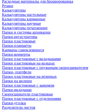
Расходные материалы для брошюровщика
Резаки
Калькуляторы
Калькуляторы настольные
Калькуляторы карманные
Калькуляторы научные
Калькуляторы печатающие
Папки и системы архивации
Папки-регистраторы
Папки пластиковые
Папки-планшеты
Карманы самоклеящиеся
Папки-конверты
Папки пластиковые с вкладышами
Папки пластиковые на кольцах
Папки пластиковые с пружиным скоросшивателем
Папки- портфели
Папки пластиковые на резинках
Папки на молнии
Папки пластиковые с зажимом
Папки-вкладыши
Скоросшиватели пластиковые
Папки пластиковые с отделениями
Папки-уголки
Разделители листов