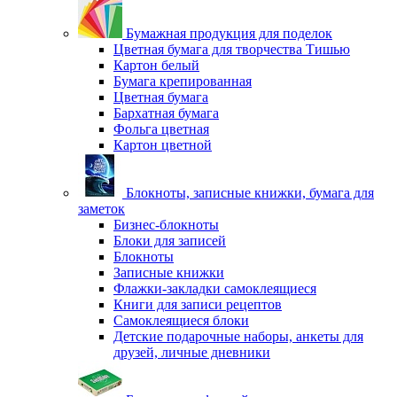
Бумажная продукция для поделок
Цветная бумага для творчества Тишью
Картон белый
Бумага крепированная
Цветная бумага
Бархатная бумага
Фольга цветная
Картон цветной
Блокноты, записные книжки, бумага для
заметок
Бизнес-блокноты
Блоки для записей
Блокноты
Записные книжки
Флажки-закладки самоклеящиеся
Книги для записи рецептов
Самоклеящиеся блоки
Детские подарочные наборы, анкеты для
друзей, личные дневники