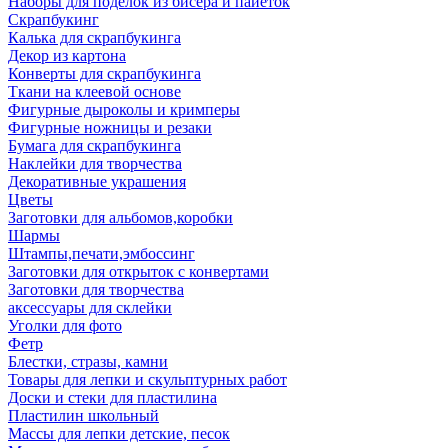
Наборы для поделок из бисера и пайеток
Скрапбукинг
Калька для скрапбукинга
Декор из картона
Конверты для скрапбукинга
Ткани на клеевой основе
Фигурные дыроколы и кримперы
Фигурные ножницы и резаки
Бумага для скрапбукинга
Наклейки для творчества
Декоративные украшения
Цветы
Заготовки для альбомов,коробки
Шармы
Штампы,печати,эмбоссинг
Заготовки для открыток с конвертами
Заготовки для творчества
аксессуары для склейки
Уголки для фото
Фетр
Блестки, стразы, камни
Товары для лепки и скульптурных работ
Доски и стеки для пластилина
Пластилин школьный
Массы для лепки детские, песок