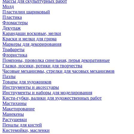
Массы для скульптурных работ
Молд
Пластилин шариковый
Пластика
Фломастеры
Декупаж
Карандаши восковые, мелки
Краски и мелки для грима
Маркеры для декорирования
Трафареты
Флористика
Помпоны, проволка синельная, перья декоративные
Глазки, носики, ротики для творчества
Часовые механизмы, стрелки для часовых механизмов
Пазлы
Товары для художников
Инструменты и аксессуары
Инструменты и наборы для моделирования
Кисти-губки, валики для художественных работ
Мастихины
Макетирование
Манекены
Растушевки
Пеналы для кистей
Кистемойки, масленки