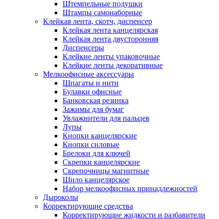
Штемпельные подушки
Штампы самонаборные
Клейкая лента, скотч, диспенсер
Клейкая лента канцелярская
Клейкая лента двусторонняя
Диспенсеры
Клейкие ленты упаковочные
Клейкие ленты декоративные
Мелкоофисные аксессуары
Шпагаты и нити
Булавки офисные
Банковская резинка
Зажимы для бумаг
Увлажнители для пальцев
Лупы
Кнопки канцелярские
Кнопки силовые
Брелоки для ключей
Скрепки канцелярские
Скрепочницы магнитные
Шило канцелярское
Набор мелкоофисных принадлежностей
Дыроколы
Корректирующие средства
Корректирующие жидкости и разбавители