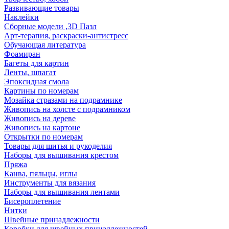
Развивающие товары
Наклейки
Сборные модели ,3D Пазл
Арт-терапия, раскраски-антистресс
Обучающая литература
Фоамиран
Багеты для картин
Ленты, шпагат
Эпоксидная смола
Картины по номерам
Мозайка стразами на подрамнике
Живопись на холсте с подрамником
Живопись на дереве
Живопись на картоне
Открытки по номерам
Товары для шитья и рукоделия
Наборы для вышивания крестом
Пряжа
Канва, пяльцы, иглы
Инструменты для вязания
Наборы для вышивания лентами
Бисероплетение
Нитки
Швейные принадлежности
Коробки для швейных принадлежностей