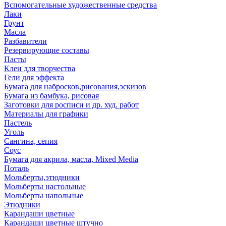
Вспомогательные художественные средства
Лаки
Грунт
Масла
Разбавители
Резервирующие составы
Пасты
Клеи для творчества
Гели для эффекта
Бумага для набросков,рисования,эскизов
Бумага из бамбука, рисовая
Заготовки для росписи и др. худ. работ
Материалы для графики
Пастель
Уголь
Сангина, сепия
Соус
Бумага для акрила, масла, Mixed Media
Поталь
Мольберты,этюдники
Мольберты настольные
Мольберты напольные
Этюдники
Карандаши цветные
Карандаши цветные штучно