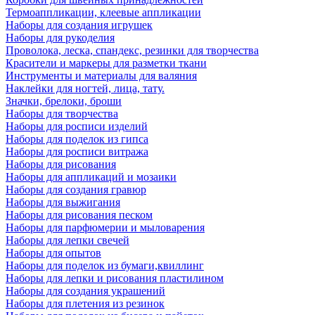
Термоаппликации, клеевые аппликации
Наборы для создания игрушек
Наборы для рукоделия
Проволока, леска, спандекс, резинки для творчества
Красители и маркеры для разметки ткани
Инструменты и материалы для валяния
Наклейки для ногтей, лица, тату.
Значки, брелоки, броши
Наборы для творчества
Наборы для росписи изделий
Наборы для поделок из гипса
Наборы для росписи витража
Наборы для рисования
Наборы для аппликаций и мозаики
Наборы для создания гравюр
Наборы для выжигания
Наборы для рисования песком
Наборы для парфюмерии и мыловарения
Наборы для лепки свечей
Наборы для опытов
Наборы для поделок из бумаги,квиллинг
Наборы для лепки и рисования пластилином
Наборы для создания украшений
Наборы для плетения из резинок