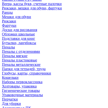
Веера, кассы букв, счетные палочки
Рюкзаки, мешки для обуви, фартуки
Ранцы
Мешки для обуви
Рюкзаки
Фартуки
Доски для рисования
Обложки школьные
Подставки для книг
Бутылки, ланчбоксы
Пеналы
Пеналы с отделениями
Пеналы мягкие
Пеналы пластиковые
Пеналы металлические
Папки для тетрадей, труда
Глобусы, карты, справочники
Кошельки
Наборы первоклассника
Хозтовары, упаковка
Гигиенические товары
Упаковочные материалы
Перчатки
Для уборки
Аксессуары к ПК