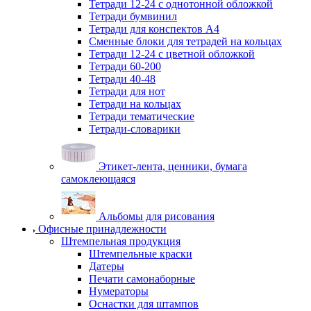
Тетради 12-24 с однотонной обложкой
Тетради бумвинил
Тетради для конспектов А4
Сменные блоки для тетрадей на кольцах
Тетради 12-24 с цветной обложкой
Тетради 60-200
Тетради 40-48
Тетради для нот
Тетради на кольцах
Тетради тематические
Тетради-словарики
Этикет-лента, ценники, бумага
самоклеющаяся
Альбомы для рисования
Офисные принадлежности
Штемпельная продукция
Штемпельные краски
Датеры
Печати самонаборные
Нумераторы
Оснастки для штампов