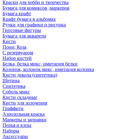
Краски для хобби и творчества
Бумага для комиксов ,маркеров
Бумага крафт
Крафт бумага в альбомах
Ручки для графики и рисунка
Гипсовые фигуры
Бумага для акварели
Кисти
Пони; Коза
С резервуаром
Набор кистей
Белка, белка микс, имитация белки
Колонок, колонок микс, имитация колонка
Кисти декола (синтетика)
Щетина
Синтетика
Соболь микс
Кисти складные
Кисти для золочения
Граффити
Аэрозольная краска
Маркеры и заправки
Перья и кэпы
Наборы
Аксессуары