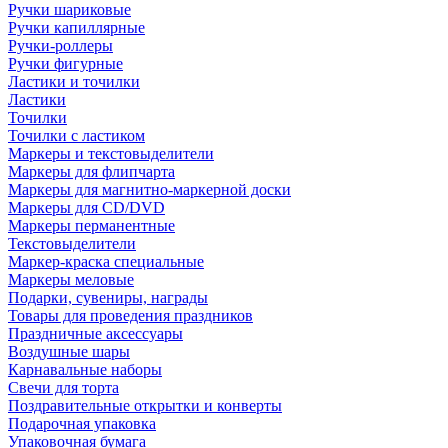
Ручки шариковые
Ручки капиллярные
Ручки-роллеры
Ручки фигурные
Ластики и точилки
Ластики
Точилки
Точилки с ластиком
Маркеры и текстовыделители
Маркеры для флипчарта
Маркеры для магнитно-маркерной доски
Маркеры для CD/DVD
Маркеры перманентные
Текстовыделители
Маркер-краска специальные
Маркеры меловые
Подарки, сувениры, награды
Товары для проведения праздников
Праздничные аксессуары
Воздушные шары
Карнавальные наборы
Свечи для торта
Поздравительные открытки и конверты
Подарочная упаковка
Упаковочная бумага