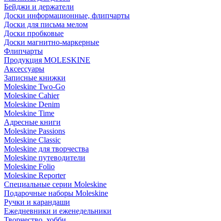
Бейджи и держатели
Доски информационные, флипчарты
Доски для письма мелом
Доски пробковые
Доски магнитно-маркерные
Флипчарты
Продукция MOLESKINE
Аксессуары
Записные книжки
Moleskine Two-Go
Moleskine Cahier
Moleskine Denim
Moleskine Time
Адресные книги
Moleskine Passions
Moleskine Classic
Moleskine для творчества
Moleskine путеводители
Moleskine Folio
Moleskine Reporter
Специальные серии Moleskine
Подарочные наборы Moleskine
Ручки и карандаши
Ежедневники и еженедельники
Творчество, хобби