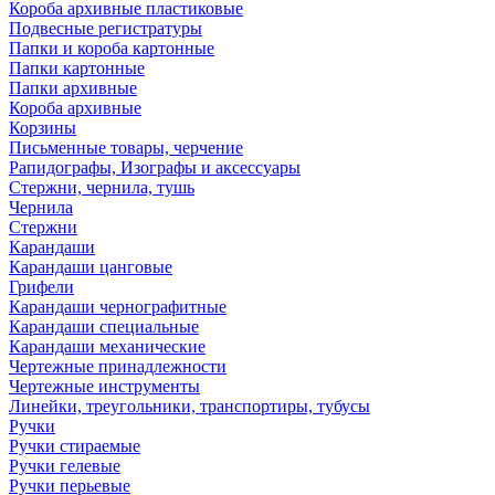
Короба архивные пластиковые
Подвесные регистратуры
Папки и короба картонные
Папки картонные
Папки архивные
Короба архивные
Корзины
Письменные товары, черчение
Рапидографы, Изографы и аксессуары
Стержни, чернила, тушь
Чернила
Стержни
Карандаши
Карандаши цанговые
Грифели
Карандаши чернографитные
Карандаши специальные
Карандаши механические
Чертежные принадлежности
Чертежные инструменты
Линейки, треугольники, транспортиры, тубусы
Ручки
Ручки стираемые
Ручки гелевые
Ручки перьевые