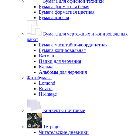
Бумага для офисной техники
Бумага форматная белая
Бумага форматная цветная
Бумага писчая
Бумага для чертежных и копировальных
работ
Бумага масштабно-координатная
Бумага копировальная
Ватман
Папки для черчения
Калька
Альбомы для черчения
Фотобумага
Lomond
Revcol
Hi-image
Конверты почтовые
Тетради
Читательские дневники