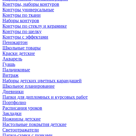
Контуры, наборы контуров
Контуры универсальные
Контуры по ткани
Наборы контуров
Контуры по стеклу и керамике
Контуры по шелку
Контуры с эффектами
Пенокартон
Школьные товары
Краски детские
Акварель
Гуашь
Пальчиковые
Витраж
Наборы детских цветных карандашей
Школьное планирование
Дневники
Папки для дипломных и курсовых работ
Портфолио
Расписания уроков
Закладки
Ножницы детские
Настольные покрытия детские
Светоотражатели
Папки-сумки с ручками