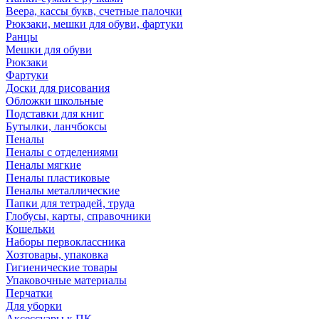
Веера, кассы букв, счетные палочки
Рюкзаки, мешки для обуви, фартуки
Ранцы
Мешки для обуви
Рюкзаки
Фартуки
Доски для рисования
Обложки школьные
Подставки для книг
Бутылки, ланчбоксы
Пеналы
Пеналы с отделениями
Пеналы мягкие
Пеналы пластиковые
Пеналы металлические
Папки для тетрадей, труда
Глобусы, карты, справочники
Кошельки
Наборы первоклассника
Хозтовары, упаковка
Гигиенические товары
Упаковочные материалы
Перчатки
Для уборки
Аксессуары к ПК