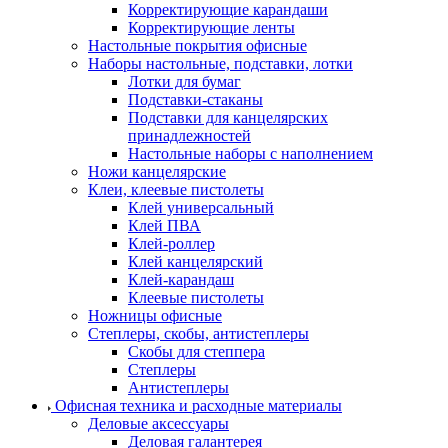
Корректирующие карандаши
Корректирующие ленты
Настольные покрытия офисные
Наборы настольные, подставки, лотки
Лотки для бумаг
Подставки-стаканы
Подставки для канцелярских
принадлежностей
Настольные наборы с наполнением
Ножи канцелярские
Клеи, клеевые пистолеты
Клей универсальный
Клей ПВА
Клей-роллер
Клей канцелярский
Клей-карандаш
Клеевые пистолеты
Ножницы офисные
Степлеры, скобы, антистеплеры
Скобы для степпера
Степлеры
Антистеплеры
Офисная техника и расходные материалы
Деловые аксессуары
Деловая галантерея