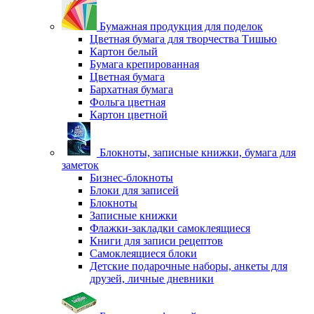
Бумажная продукция для поделок
Цветная бумага для творчества Тишью
Картон белый
Бумага крепированная
Цветная бумага
Бархатная бумага
Фольга цветная
Картон цветной
Блокноты, записные книжки, бумага для
заметок
Бизнес-блокноты
Блоки для записей
Блокноты
Записные книжки
Флажки-закладки самоклеящиеся
Книги для записи рецептов
Самоклеящиеся блоки
Детские подарочные наборы, анкеты для
друзей, личные дневники