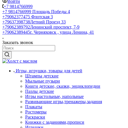
Войти
+7 9814766999
+7 9814766999
Площадь Победы 4
+79062377475
Флотская 3
+79637398738
Летний Проезд 33
+79062389792
Ленинский проспект, 7-9
+79062389445
г. Черняховск , улица Ленина, 41
Заказать звонок
Игры, игрушки, товары для детей
Штампы детские
Мыльные пузыри
Книги детские, сказки, энциклопедии
Пазлы детские
Игры настольные, напольные
Развивающие игры,тренажеры,задания
Плакаты
Ростомеры
Раскраски
Книжки с заданиями,прописи
Игрушки