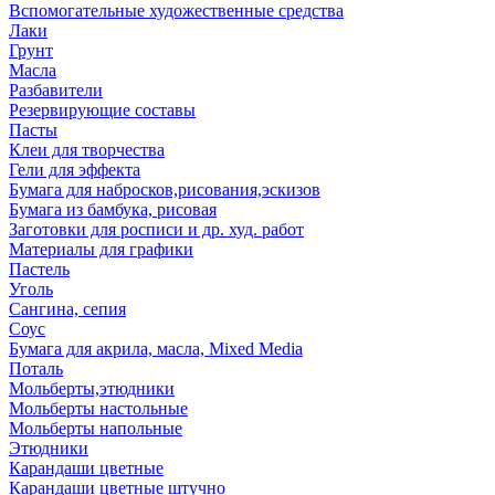
Вспомогательные художественные средства
Лаки
Грунт
Масла
Разбавители
Резервирующие составы
Пасты
Клеи для творчества
Гели для эффекта
Бумага для набросков,рисования,эскизов
Бумага из бамбука, рисовая
Заготовки для росписи и др. худ. работ
Материалы для графики
Пастель
Уголь
Сангина, сепия
Соус
Бумага для акрила, масла, Mixed Media
Поталь
Мольберты,этюдники
Мольберты настольные
Мольберты напольные
Этюдники
Карандаши цветные
Карандаши цветные штучно