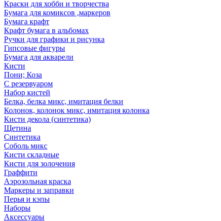
Краски для хобби и творчества
Бумага для комиксов ,маркеров
Бумага крафт
Крафт бумага в альбомах
Ручки для графики и рисунка
Гипсовые фигуры
Бумага для акварели
Кисти
Пони; Коза
С резервуаром
Набор кистей
Белка, белка микс, имитация белки
Колонок, колонок микс, имитация колонка
Кисти декола (синтетика)
Щетина
Синтетика
Соболь микс
Кисти складные
Кисти для золочения
Граффити
Аэрозольная краска
Маркеры и заправки
Перья и кэпы
Наборы
Аксессуары