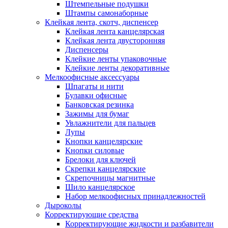
Штемпельные подушки
Штампы самонаборные
Клейкая лента, скотч, диспенсер
Клейкая лента канцелярская
Клейкая лента двусторонняя
Диспенсеры
Клейкие ленты упаковочные
Клейкие ленты декоративные
Мелкоофисные аксессуары
Шпагаты и нити
Булавки офисные
Банковская резинка
Зажимы для бумаг
Увлажнители для пальцев
Лупы
Кнопки канцелярские
Кнопки силовые
Брелоки для ключей
Скрепки канцелярские
Скрепочницы магнитные
Шило канцелярское
Набор мелкоофисных принадлежностей
Дыроколы
Корректирующие средства
Корректирующие жидкости и разбавители