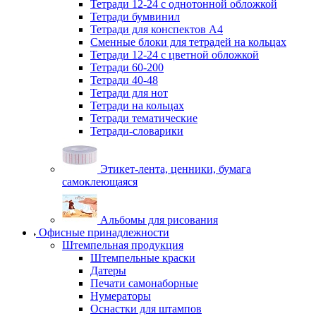
Тетради 12-24 с однотонной обложкой
Тетради бумвинил
Тетради для конспектов А4
Сменные блоки для тетрадей на кольцах
Тетради 12-24 с цветной обложкой
Тетради 60-200
Тетради 40-48
Тетради для нот
Тетради на кольцах
Тетради тематические
Тетради-словарики
Этикет-лента, ценники, бумага
самоклеющаяся
Альбомы для рисования
Офисные принадлежности
Штемпельная продукция
Штемпельные краски
Датеры
Печати самонаборные
Нумераторы
Оснастки для штампов