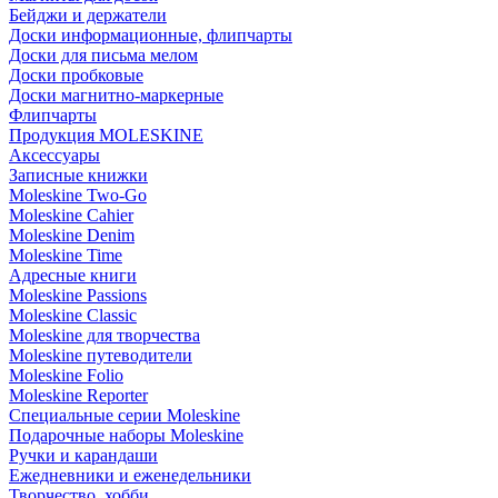
Бейджи и держатели
Доски информационные, флипчарты
Доски для письма мелом
Доски пробковые
Доски магнитно-маркерные
Флипчарты
Продукция MOLESKINE
Аксессуары
Записные книжки
Moleskine Two-Go
Moleskine Cahier
Moleskine Denim
Moleskine Time
Адресные книги
Moleskine Passions
Moleskine Classic
Moleskine для творчества
Moleskine путеводители
Moleskine Folio
Moleskine Reporter
Специальные серии Moleskine
Подарочные наборы Moleskine
Ручки и карандаши
Ежедневники и еженедельники
Творчество, хобби