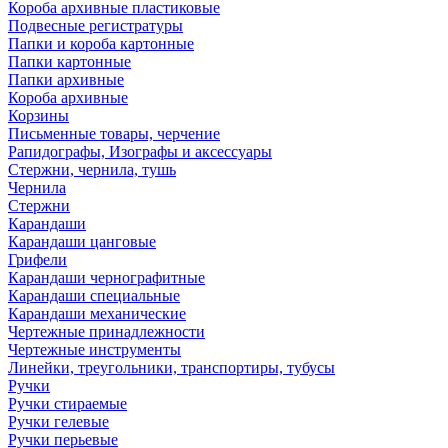
Короба архивные пластиковые
Подвесные регистратуры
Папки и короба картонные
Папки картонные
Папки архивные
Короба архивные
Корзины
Письменные товары, черчение
Рапидографы, Изографы и аксессуары
Стержни, чернила, тушь
Чернила
Стержни
Карандаши
Карандаши цанговые
Грифели
Карандаши чернографитные
Карандаши специальные
Карандаши механические
Чертежные принадлежности
Чертежные инструменты
Линейки, треугольники, транспортиры, тубусы
Ручки
Ручки стираемые
Ручки гелевые
Ручки перьевые