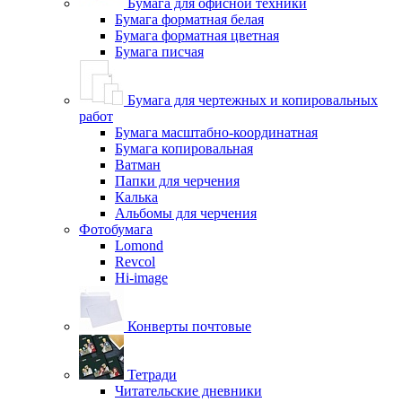
Бумага для офисной техники
Бумага форматная белая
Бумага форматная цветная
Бумага писчая
Бумага для чертежных и копировальных
работ
Бумага масштабно-координатная
Бумага копировальная
Ватман
Папки для черчения
Калька
Альбомы для черчения
Фотобумага
Lomond
Revcol
Hi-image
Конверты почтовые
Тетради
Читательские дневники