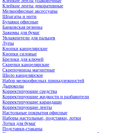
Клейкие ленты упаковочные
Клейкие ленты декоративные
Мелкоофисные аксессуары
Шпагаты и нити
Булавки офисные
Банковская резинка
Зажимы для бумаг
Увлажнители для пальцев
Лупы
Кнопки канцелярские
Кнопки силовые
Брелоки для ключей
Скрепки канцелярские
Скрепочницы магнитные
Шило канцелярское
Набор мелкоофисных принадлежностей
Дыроколы
Корректирующие средства
Корректирующие жидкости и разбавители
Корректирующие карандаши
Корректирующие ленты
Настольные покрытия офисные
Наборы настольные, подставки, лотки
Лотки для бумаг
Подставки-стаканы