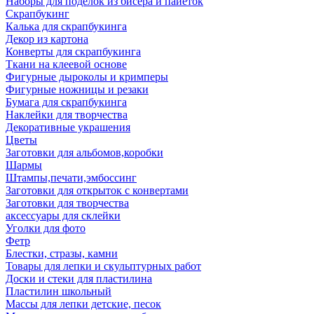
Наборы для поделок из бисера и пайеток
Скрапбукинг
Калька для скрапбукинга
Декор из картона
Конверты для скрапбукинга
Ткани на клеевой основе
Фигурные дыроколы и кримперы
Фигурные ножницы и резаки
Бумага для скрапбукинга
Наклейки для творчества
Декоративные украшения
Цветы
Заготовки для альбомов,коробки
Шармы
Штампы,печати,эмбоссинг
Заготовки для открыток с конвертами
Заготовки для творчества
аксессуары для склейки
Уголки для фото
Фетр
Блестки, стразы, камни
Товары для лепки и скульптурных работ
Доски и стеки для пластилина
Пластилин школьный
Массы для лепки детские, песок