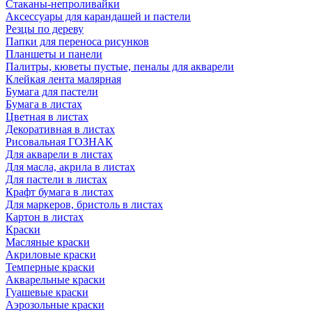
Стаканы-непроливайки
Аксессуары для карандашей и пастели
Резцы по дереву
Папки для переноса рисунков
Планшеты и панели
Палитры, кюветы пустые, пеналы для акварели
Клейкая лента малярная
Бумага для пастели
Бумага в листах
Цветная в листах
Декоративная в листах
Рисовальная ГОЗНАК
Для акварели в листах
Для масла, акрила в листах
Для пастели в листах
Крафт бумага в листах
Для маркеров, бристоль в листах
Картон в листах
Краски
Масляные краски
Акриловые краски
Темперные краски
Акварельные краски
Гуашевые краски
Аэрозольные краски