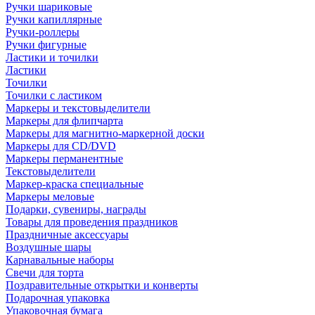
Ручки шариковые
Ручки капиллярные
Ручки-роллеры
Ручки фигурные
Ластики и точилки
Ластики
Точилки
Точилки с ластиком
Маркеры и текстовыделители
Маркеры для флипчарта
Маркеры для магнитно-маркерной доски
Маркеры для CD/DVD
Маркеры перманентные
Текстовыделители
Маркер-краска специальные
Маркеры меловые
Подарки, сувениры, награды
Товары для проведения праздников
Праздничные аксессуары
Воздушные шары
Карнавальные наборы
Свечи для торта
Поздравительные открытки и конверты
Подарочная упаковка
Упаковочная бумага