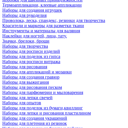
Термоаппликации, клеевые аппликации
Наборы для создания игрушек
Наборы для рукоделия
Проволока, леска, спандекс, резинки для творчества
Красители и маркеры для разметки ткани
Инструменты и материалы для валяния
Наклейки для ногтей, лица, тату.
Значки, брелоки, броши
Наборы для творчества
Наборы для росписи изделий
Наборы для поделок из гипса
Наборы для росписи витража
Наборы для рисования
Наборы для аппликаций и мозаики
Наборы для создания гравюр
Наборы для выжигания
Наборы для рисования песком
Наборы для парфюмерии и мыловарения
Наборы для лепки свечей
Наборы для опытов
Наборы для поделок из бумаги,квиллинг
Наборы для лепки и рисования пластилином
Наборы для создания украшений
Наборы для плетения из резинок