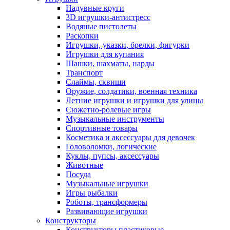
Надувные круги
3D игрушки-антистресс
Водяные пистолеты
Раскопки
Игрушки, указки, брелки, фигурки
Игрушки для купания
Шашки, шахматы, нарды
Транспорт
Слаймы, сквиши
Оружие, солдатики, военная техника
Летние игрушки и игрушки для улицы
Сюжетно-ролевые игры
Музыкальные инструменты
Спортивные товары
Косметика и аксессуары для девочек
Головоломки, логические
Куклы, пупсы, аксессуары
Животные
Посуда
Музыкальные игрушки
Игры рыбалки
Роботы, трансформеры
Развивающие игрушки
Конструкторы
Конструкторы пластиковые