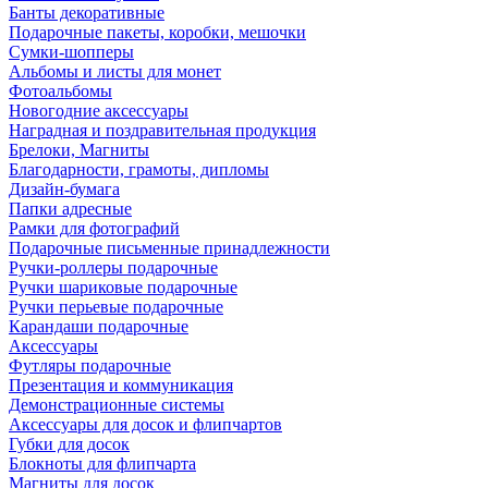
Банты декоративные
Подарочные пакеты, коробки, мешочки
Сумки-шопперы
Альбомы и листы для монет
Фотоальбомы
Новогодние аксессуары
Наградная и поздравительная продукция
Брелоки, Магниты
Благодарности, грамоты, дипломы
Дизайн-бумага
Папки адресные
Рамки для фотографий
Подарочные письменные принадлежности
Ручки-роллеры подарочные
Ручки шариковые подарочные
Ручки перьевые подарочные
Карандаши подарочные
Аксессуары
Футляры подарочные
Презентация и коммуникация
Демонстрационные системы
Аксессуары для досок и флипчартов
Губки для досок
Блокноты для флипчарта
Магниты для досок