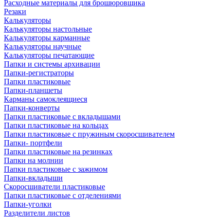
Расходные материалы для брошюровщика
Резаки
Калькуляторы
Калькуляторы настольные
Калькуляторы карманные
Калькуляторы научные
Калькуляторы печатающие
Папки и системы архивации
Папки-регистраторы
Папки пластиковые
Папки-планшеты
Карманы самоклеящиеся
Папки-конверты
Папки пластиковые с вкладышами
Папки пластиковые на кольцах
Папки пластиковые с пружиным скоросшивателем
Папки- портфели
Папки пластиковые на резинках
Папки на молнии
Папки пластиковые с зажимом
Папки-вкладыши
Скоросшиватели пластиковые
Папки пластиковые с отделениями
Папки-уголки
Разделители листов