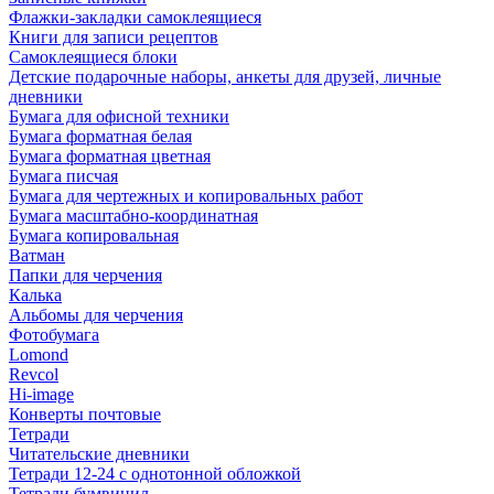
Флажки-закладки самоклеящиеся
Книги для записи рецептов
Самоклеящиеся блоки
Детские подарочные наборы, анкеты для друзей, личные
дневники
Бумага для офисной техники
Бумага форматная белая
Бумага форматная цветная
Бумага писчая
Бумага для чертежных и копировальных работ
Бумага масштабно-координатная
Бумага копировальная
Ватман
Папки для черчения
Калька
Альбомы для черчения
Фотобумага
Lomond
Revcol
Hi-image
Конверты почтовые
Тетради
Читательские дневники
Тетради 12-24 с однотонной обложкой
Тетради бумвинил