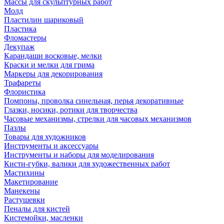
Массы для скульптурных работ
Молд
Пластилин шариковый
Пластика
Фломастеры
Декупаж
Карандаши восковые, мелки
Краски и мелки для грима
Маркеры для декорирования
Трафареты
Флористика
Помпоны, проволка синельная, перья декоративные
Глазки, носики, ротики для творчества
Часовые механизмы, стрелки для часовых механизмов
Пазлы
Товары для художников
Инструменты и аксессуары
Инструменты и наборы для моделирования
Кисти-губки, валики для художественных работ
Мастихины
Макетирование
Манекены
Растушевки
Пеналы для кистей
Кистемойки, масленки