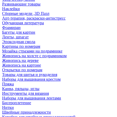
Развивающие товары
Наклейки
Сборные модели ,3D Пазл
Арт-терапия, раскраски-антистресс
Обучающая литература
Фоамиран
Багеты для картин
Ленты, шпагат
Эпоксидная смола
Картины по номерам
Мозайка стразами на подрамнике
Живопись на холсте с подрамником
Живопись на дереве
Живопись на картоне
Открытки по номерам
Товары для шитья и рукоделия
Наборы для вышивания крестом
Пряжа
Канва, пяльцы, иглы
Инструменты для вязания
Наборы для вышивания лентами
Бисероплетение
Нитки
Швейные принадлежности
Коробки для швейных принадлежностей