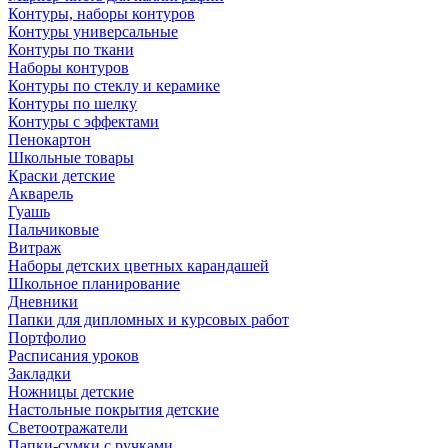
Контуры, наборы контуров
Контуры универсальные
Контуры по ткани
Наборы контуров
Контуры по стеклу и керамике
Контуры по шелку
Контуры с эффектами
Пенокартон
Школьные товары
Краски детские
Акварель
Гуашь
Пальчиковые
Витраж
Наборы детских цветных карандашей
Школьное планирование
Дневники
Папки для дипломных и курсовых работ
Портфолио
Расписания уроков
Закладки
Ножницы детские
Настольные покрытия детские
Светоотражатели
Папки-сумки с ручками