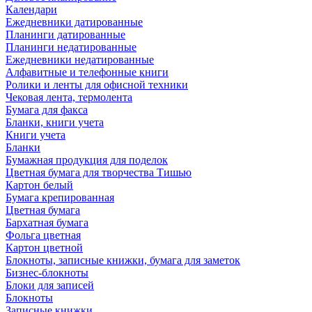
Календари
Ежедневники датированные
Планинги датированные
Планинги недатированные
Ежедневники недатированные
Алфавитные и телефонные книги
Ролики и ленты для офисной техники
Чековая лента, термолента
Бумага для факса
Бланки, книги учета
Книги учета
Бланки
Бумажная продукция для поделок
Цветная бумага для творчества Тишью
Картон белый
Бумага крепированная
Цветная бумага
Бархатная бумага
Фольга цветная
Картон цветной
Блокноты, записные книжки, бумага для заметок
Бизнес-блокноты
Блоки для записей
Блокноты
Записные книжки