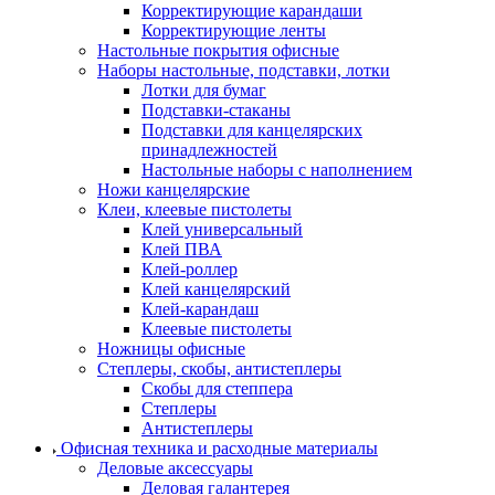
Корректирующие карандаши
Корректирующие ленты
Настольные покрытия офисные
Наборы настольные, подставки, лотки
Лотки для бумаг
Подставки-стаканы
Подставки для канцелярских
принадлежностей
Настольные наборы с наполнением
Ножи канцелярские
Клеи, клеевые пистолеты
Клей универсальный
Клей ПВА
Клей-роллер
Клей канцелярский
Клей-карандаш
Клеевые пистолеты
Ножницы офисные
Степлеры, скобы, антистеплеры
Скобы для степпера
Степлеры
Антистеплеры
Офисная техника и расходные материалы
Деловые аксессуары
Деловая галантерея