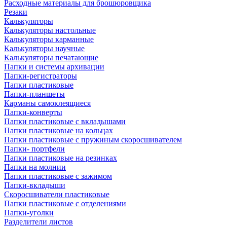
Расходные материалы для брошюровщика
Резаки
Калькуляторы
Калькуляторы настольные
Калькуляторы карманные
Калькуляторы научные
Калькуляторы печатающие
Папки и системы архивации
Папки-регистраторы
Папки пластиковые
Папки-планшеты
Карманы самоклеящиеся
Папки-конверты
Папки пластиковые с вкладышами
Папки пластиковые на кольцах
Папки пластиковые с пружиным скоросшивателем
Папки- портфели
Папки пластиковые на резинках
Папки на молнии
Папки пластиковые с зажимом
Папки-вкладыши
Скоросшиватели пластиковые
Папки пластиковые с отделениями
Папки-уголки
Разделители листов