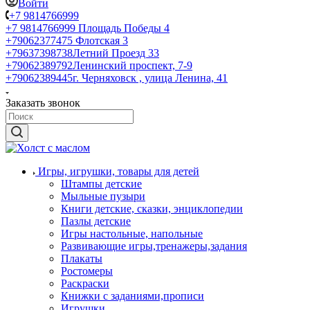
Войти
+7 9814766999
+7 9814766999
Площадь Победы 4
+79062377475
Флотская 3
+79637398738
Летний Проезд 33
+79062389792
Ленинский проспект, 7-9
+79062389445
г. Черняховск , улица Ленина, 41
Заказать звонок
Игры, игрушки, товары для детей
Штампы детские
Мыльные пузыри
Книги детские, сказки, энциклопедии
Пазлы детские
Игры настольные, напольные
Развивающие игры,тренажеры,задания
Плакаты
Ростомеры
Раскраски
Книжки с заданиями,прописи
Игрушки