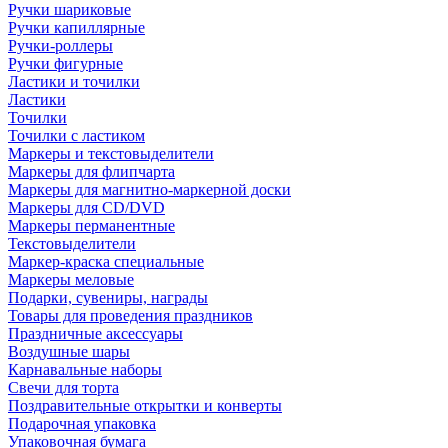
Ручки шариковые
Ручки капиллярные
Ручки-роллеры
Ручки фигурные
Ластики и точилки
Ластики
Точилки
Точилки с ластиком
Маркеры и текстовыделители
Маркеры для флипчарта
Маркеры для магнитно-маркерной доски
Маркеры для CD/DVD
Маркеры перманентные
Текстовыделители
Маркер-краска специальные
Маркеры меловые
Подарки, сувениры, награды
Товары для проведения праздников
Праздничные аксессуары
Воздушные шары
Карнавальные наборы
Свечи для торта
Поздравительные открытки и конверты
Подарочная упаковка
Упаковочная бумага