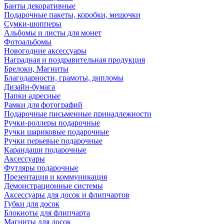
Банты декоративные
Подарочные пакеты, коробки, мешочки
Сумки-шопперы
Альбомы и листы для монет
Фотоальбомы
Новогодние аксессуары
Наградная и поздравительная продукция
Брелоки, Магниты
Благодарности, грамоты, дипломы
Дизайн-бумага
Папки адресные
Рамки для фотографий
Подарочные письменные принадлежности
Ручки-роллеры подарочные
Ручки шариковые подарочные
Ручки перьевые подарочные
Карандаши подарочные
Аксессуары
Футляры подарочные
Презентация и коммуникация
Демонстрационные системы
Аксессуары для досок и флипчартов
Губки для досок
Блокноты для флипчарта
Магниты для досок