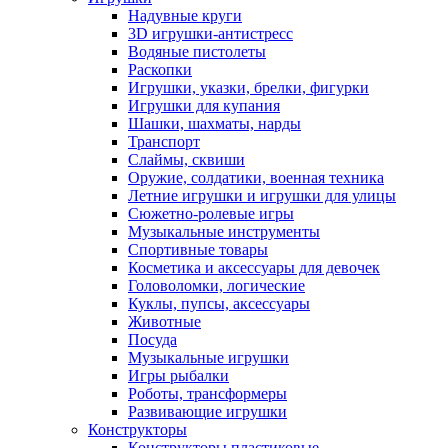
Надувные круги
3D игрушки-антистресс
Водяные пистолеты
Раскопки
Игрушки, указки, брелки, фигурки
Игрушки для купания
Шашки, шахматы, нарды
Транспорт
Слаймы, сквиши
Оружие, солдатики, военная техника
Летние игрушки и игрушки для улицы
Сюжетно-ролевые игры
Музыкальные инструменты
Спортивные товары
Косметика и аксессуары для девочек
Головоломки, логические
Куклы, пупсы, аксессуары
Животные
Посуда
Музыкальные игрушки
Игры рыбалки
Роботы, трансформеры
Развивающие игрушки
Конструкторы
Конструкторы пластиковые