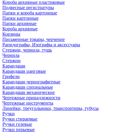
Короба архивные пластиковые
Подвесные регистратуры
Папки и короба картонные
Папки картонные
Папки архивные
Короба архивные
Корзины
Письменные товары, черчение
Рапидографы, Изографы и аксессуары
Стержни, чернила, тушь
Чернила
Стержни
Карандаши
Карандаши цанговые
Грифели
Карандаши чернографитные
Карандаши специальные
Карандаши механические
Чертежные принадлежности
Чертежные инструменты
Линейки, треугольники, транспортиры, тубусы
Ручки
Ручки стираемые
Ручки гелевые
Ручки перьевые