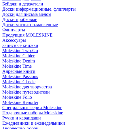
Бейджи и держатели
Доски информационные, флипчарты
Доски для письма мелом
Доски пробковые
Доски магнитно-маркерные
Флипчарты
Продукция MOLESKINE
Аксессуары
Записные книжки
Moleskine Two-Go
Moleskine Cahier
Moleskine Denim
Moleskine Time
Адресные книги
Moleskine Passions
Moleskine Classic
Moleskine для творчества
Moleskine путеводители
Moleskine Folio
Moleskine Reporter
Специальные серии Moleskine
Подарочные наборы Moleskine
Ручки и карандаши
Ежедневники и еженедельники
Творчество, хобби