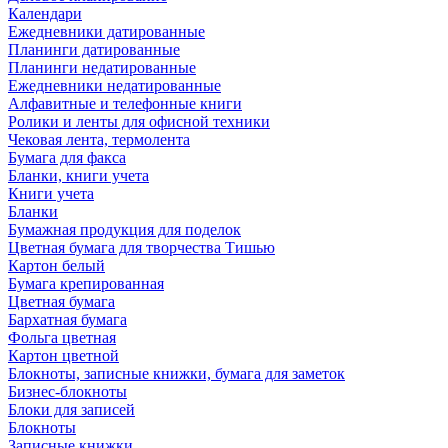
Календари
Ежедневники датированные
Планинги датированные
Планинги недатированные
Ежедневники недатированные
Алфавитные и телефонные книги
Ролики и ленты для офисной техники
Чековая лента, термолента
Бумага для факса
Бланки, книги учета
Книги учета
Бланки
Бумажная продукция для поделок
Цветная бумага для творчества Тишью
Картон белый
Бумага крепированная
Цветная бумага
Бархатная бумага
Фольга цветная
Картон цветной
Блокноты, записные книжки, бумага для заметок
Бизнес-блокноты
Блоки для записей
Блокноты
Записные книжки