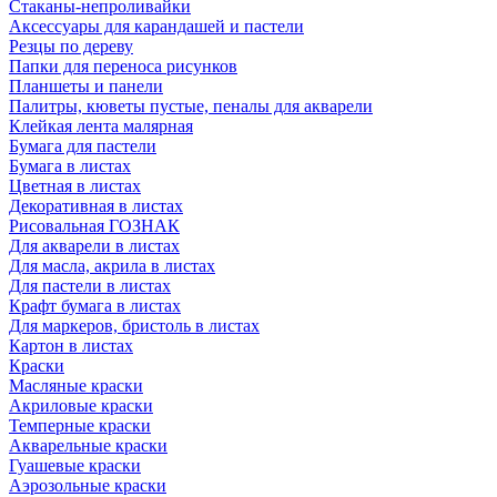
Стаканы-непроливайки
Аксессуары для карандашей и пастели
Резцы по дереву
Папки для переноса рисунков
Планшеты и панели
Палитры, кюветы пустые, пеналы для акварели
Клейкая лента малярная
Бумага для пастели
Бумага в листах
Цветная в листах
Декоративная в листах
Рисовальная ГОЗНАК
Для акварели в листах
Для масла, акрила в листах
Для пастели в листах
Крафт бумага в листах
Для маркеров, бристоль в листах
Картон в листах
Краски
Масляные краски
Акриловые краски
Темперные краски
Акварельные краски
Гуашевые краски
Аэрозольные краски