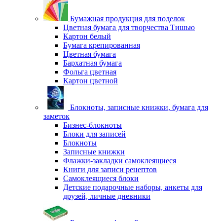
Бумажная продукция для поделок
Цветная бумага для творчества Тишью
Картон белый
Бумага крепированная
Цветная бумага
Бархатная бумага
Фольга цветная
Картон цветной
Блокноты, записные книжки, бумага для
заметок
Бизнес-блокноты
Блоки для записей
Блокноты
Записные книжки
Флажки-закладки самоклеящиеся
Книги для записи рецептов
Самоклеящиеся блоки
Детские подарочные наборы, анкеты для
друзей, личные дневники