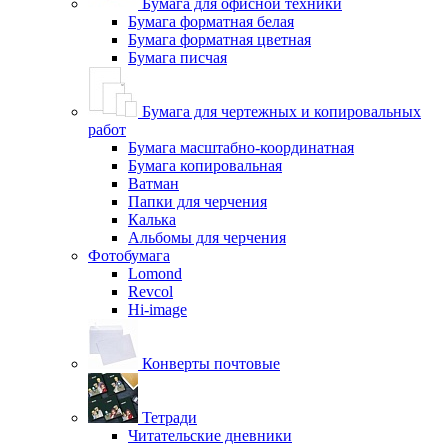
Бумага для офисной техники
Бумага форматная белая
Бумага форматная цветная
Бумага писчая
Бумага для чертежных и копировальных
работ
Бумага масштабно-координатная
Бумага копировальная
Ватман
Папки для черчения
Калька
Альбомы для черчения
Фотобумага
Lomond
Revcol
Hi-image
Конверты почтовые
Тетради
Читательские дневники