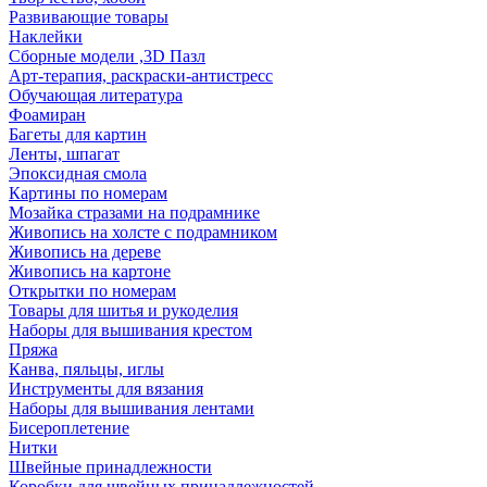
Развивающие товары
Наклейки
Сборные модели ,3D Пазл
Арт-терапия, раскраски-антистресс
Обучающая литература
Фоамиран
Багеты для картин
Ленты, шпагат
Эпоксидная смола
Картины по номерам
Мозайка стразами на подрамнике
Живопись на холсте с подрамником
Живопись на дереве
Живопись на картоне
Открытки по номерам
Товары для шитья и рукоделия
Наборы для вышивания крестом
Пряжа
Канва, пяльцы, иглы
Инструменты для вязания
Наборы для вышивания лентами
Бисероплетение
Нитки
Швейные принадлежности
Коробки для швейных принадлежностей