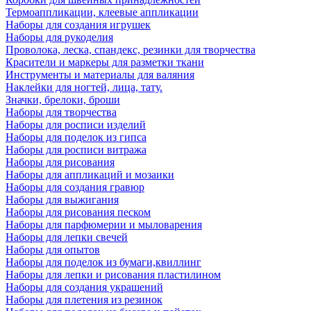
Термоаппликации, клеевые аппликации
Наборы для создания игрушек
Наборы для рукоделия
Проволока, леска, спандекс, резинки для творчества
Красители и маркеры для разметки ткани
Инструменты и материалы для валяния
Наклейки для ногтей, лица, тату.
Значки, брелоки, броши
Наборы для творчества
Наборы для росписи изделий
Наборы для поделок из гипса
Наборы для росписи витража
Наборы для рисования
Наборы для аппликаций и мозаики
Наборы для создания гравюр
Наборы для выжигания
Наборы для рисования песком
Наборы для парфюмерии и мыловарения
Наборы для лепки свечей
Наборы для опытов
Наборы для поделок из бумаги,квиллинг
Наборы для лепки и рисования пластилином
Наборы для создания украшений
Наборы для плетения из резинок