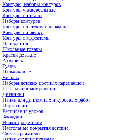
Контуры, наборы контуров
Контуры универсальные
Контуры по ткани
Наборы контуров
Контуры по стеклу и керамике
Контуры по шелку
Контуры с эффектами
Пенокартон
Школьные товары
Краски детские
Акварель
Гуашь
Пальчиковые
Витраж
Наборы детских цветных карандашей
Школьное планирование
Дневники
Папки для дипломных и курсовых работ
Портфолио
Расписания уроков
Закладки
Ножницы детские
Настольные покрытия детские
Светоотражатели
Папки-сумки с ручками