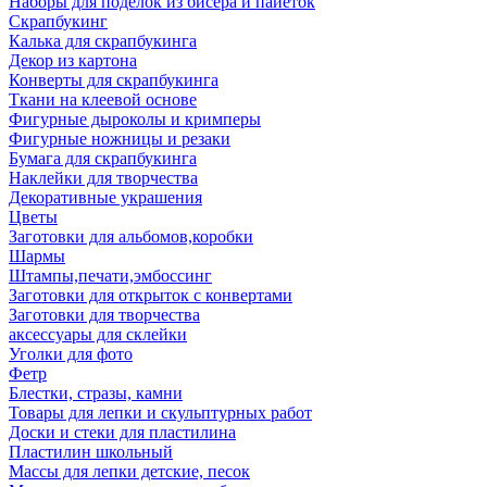
Наборы для поделок из бисера и пайеток
Скрапбукинг
Калька для скрапбукинга
Декор из картона
Конверты для скрапбукинга
Ткани на клеевой основе
Фигурные дыроколы и кримперы
Фигурные ножницы и резаки
Бумага для скрапбукинга
Наклейки для творчества
Декоративные украшения
Цветы
Заготовки для альбомов,коробки
Шармы
Штампы,печати,эмбоссинг
Заготовки для открыток с конвертами
Заготовки для творчества
аксессуары для склейки
Уголки для фото
Фетр
Блестки, стразы, камни
Товары для лепки и скульптурных работ
Доски и стеки для пластилина
Пластилин школьный
Массы для лепки детские, песок