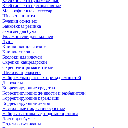
Клейкие ленты упаковочные
Клейкие ленты декоративные
Мелкоофисные аксессуары
Шпагаты и нити
Булавки офисные
Банковская резинка
Зажимы для бумаг
Увлажнители для пальцев
Лупы
Кнопки канцелярские
Кнопки силовые
Брелоки для ключей
Скрепки канцелярские
Скрепочницы магнитные
Шило канцелярское
Набор мелкоофисных принадлежностей
Дыроколы
Корректирующие средства
Корректирующие жидкости и разбавители
Корректирующие карандаши
Корректирующие ленты
Настольные покрытия офисные
Наборы настольные, подставки, лотки
Лотки для бумаг
Подставки-стаканы