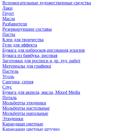
Вспомогательные художественные средства
Лаки
Грунт
Масла
Разбавители
Резервирующие составы
Пасты
Клеи для творчества
Гели для эффекта
Бумага для набросков,рисования,эскизов
Бумага из бамбука, рисовая
Заготовки для росписи и др. худ. работ
Материалы для графики
Пастель
Уголь
Сангина, сепия
Соус
Бумага для акрила, масла, Mixed Media
Поталь
Мольберты,этюдники
Мольберты настольные
Мольберты напольные
Этюдники
Карандаши цветные
Карандаши цветные штучно