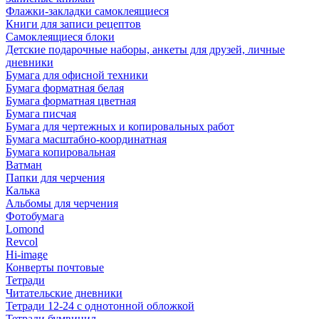
Флажки-закладки самоклеящиеся
Книги для записи рецептов
Самоклеящиеся блоки
Детские подарочные наборы, анкеты для друзей, личные
дневники
Бумага для офисной техники
Бумага форматная белая
Бумага форматная цветная
Бумага писчая
Бумага для чертежных и копировальных работ
Бумага масштабно-координатная
Бумага копировальная
Ватман
Папки для черчения
Калька
Альбомы для черчения
Фотобумага
Lomond
Revcol
Hi-image
Конверты почтовые
Тетради
Читательские дневники
Тетради 12-24 с однотонной обложкой
Тетради бумвинил