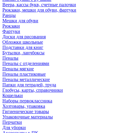
Веера, кассы букв, счетные палочки
Рюкзаки, мешки для обуви, фартуки
Ранцы
Мешки для обуви
Рюкзаки
Фартуки
Доски для рисования
Обложки школьные
Подставки для книг
Бутылки, ланчбоксы
Пеналы
Пеналы с отделениями
Пеналы мягкие
Пеналы пластиковые
Пеналы металлические
Папки для тетрадей, труда
Глобусы, карты, справочники
Кошельки
Наборы первоклассника
Хозтовары, упаковка
Гигиенические товары
Упаковочные материалы
Перчатки
Для уборки
Аксессуары к ПК