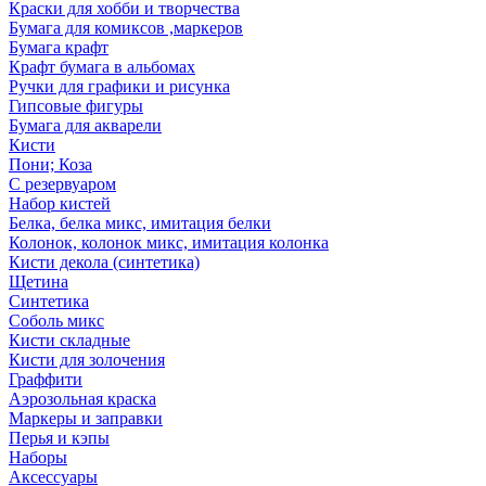
Краски для хобби и творчества
Бумага для комиксов ,маркеров
Бумага крафт
Крафт бумага в альбомах
Ручки для графики и рисунка
Гипсовые фигуры
Бумага для акварели
Кисти
Пони; Коза
С резервуаром
Набор кистей
Белка, белка микс, имитация белки
Колонок, колонок микс, имитация колонка
Кисти декола (синтетика)
Щетина
Синтетика
Соболь микс
Кисти складные
Кисти для золочения
Граффити
Аэрозольная краска
Маркеры и заправки
Перья и кэпы
Наборы
Аксессуары