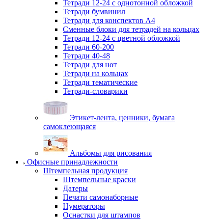
Тетради 12-24 с однотонной обложкой
Тетради бумвинил
Тетради для конспектов А4
Сменные блоки для тетрадей на кольцах
Тетради 12-24 с цветной обложкой
Тетради 60-200
Тетради 40-48
Тетради для нот
Тетради на кольцах
Тетради тематические
Тетради-словарики
Этикет-лента, ценники, бумага
самоклеющаяся
Альбомы для рисования
Офисные принадлежности
Штемпельная продукция
Штемпельные краски
Датеры
Печати самонаборные
Нумераторы
Оснастки для штампов