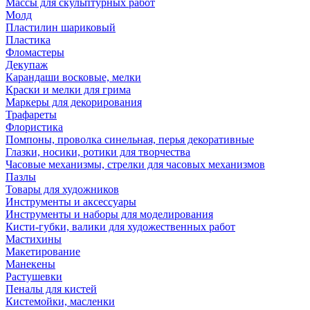
Массы для скульптурных работ
Молд
Пластилин шариковый
Пластика
Фломастеры
Декупаж
Карандаши восковые, мелки
Краски и мелки для грима
Маркеры для декорирования
Трафареты
Флористика
Помпоны, проволка синельная, перья декоративные
Глазки, носики, ротики для творчества
Часовые механизмы, стрелки для часовых механизмов
Пазлы
Товары для художников
Инструменты и аксессуары
Инструменты и наборы для моделирования
Кисти-губки, валики для художественных работ
Мастихины
Макетирование
Манекены
Растушевки
Пеналы для кистей
Кистемойки, масленки