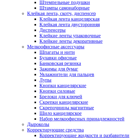
Штемпельные подушки
Штампы самонаборные
Клейкая лента, скотч, диспенсер
Клейкая лента канцелярская
Клейкая лента двусторонняя
Диспенсеры
Клейкие ленты упаковочные
Клейкие ленты декоративные
Мелкоофисные аксессуары
Шпагаты и нити
Булавки офисные
Банковская резинка
Зажимы для бумаг
Увлажнители для пальцев
Лупы
Кнопки канцелярские
Кнопки силовые
Брелоки для ключей
Скрепки канцелярские
Скрепочницы магнитные
Шило канцелярское
Набор мелкоофисных принадлежностей
Дыроколы
Корректирующие средства
Корректирующие жидкости и разбавители