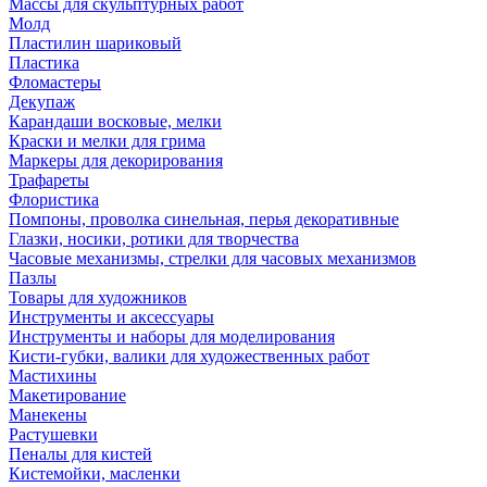
Массы для скульптурных работ
Молд
Пластилин шариковый
Пластика
Фломастеры
Декупаж
Карандаши восковые, мелки
Краски и мелки для грима
Маркеры для декорирования
Трафареты
Флористика
Помпоны, проволка синельная, перья декоративные
Глазки, носики, ротики для творчества
Часовые механизмы, стрелки для часовых механизмов
Пазлы
Товары для художников
Инструменты и аксессуары
Инструменты и наборы для моделирования
Кисти-губки, валики для художественных работ
Мастихины
Макетирование
Манекены
Растушевки
Пеналы для кистей
Кистемойки, масленки