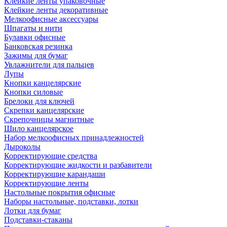
Клейкие ленты упаковочные
Клейкие ленты декоративные
Мелкоофисные аксессуары
Шпагаты и нити
Булавки офисные
Банковская резинка
Зажимы для бумаг
Увлажнители для пальцев
Лупы
Кнопки канцелярские
Кнопки силовые
Брелоки для ключей
Скрепки канцелярские
Скрепочницы магнитные
Шило канцелярское
Набор мелкоофисных принадлежностей
Дыроколы
Корректирующие средства
Корректирующие жидкости и разбавители
Корректирующие карандаши
Корректирующие ленты
Настольные покрытия офисные
Наборы настольные, подставки, лотки
Лотки для бумаг
Подставки-стаканы