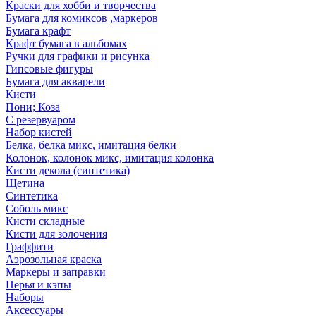
Краски для хобби и творчества
Бумага для комиксов ,маркеров
Бумага крафт
Крафт бумага в альбомах
Ручки для графики и рисунка
Гипсовые фигуры
Бумага для акварели
Кисти
Пони; Коза
С резервуаром
Набор кистей
Белка, белка микс, имитация белки
Колонок, колонок микс, имитация колонка
Кисти декола (синтетика)
Щетина
Синтетика
Соболь микс
Кисти складные
Кисти для золочения
Граффити
Аэрозольная краска
Маркеры и заправки
Перья и кэпы
Наборы
Аксессуары