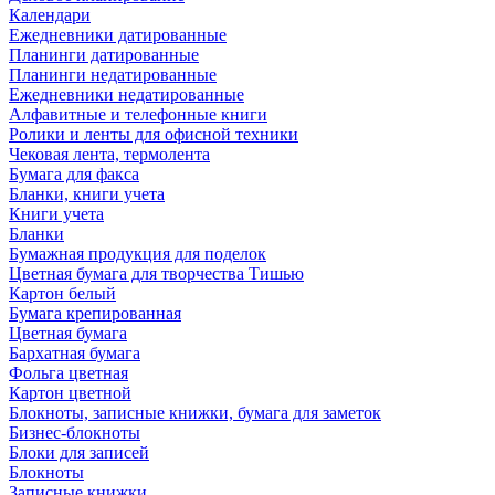
Календари
Ежедневники датированные
Планинги датированные
Планинги недатированные
Ежедневники недатированные
Алфавитные и телефонные книги
Ролики и ленты для офисной техники
Чековая лента, термолента
Бумага для факса
Бланки, книги учета
Книги учета
Бланки
Бумажная продукция для поделок
Цветная бумага для творчества Тишью
Картон белый
Бумага крепированная
Цветная бумага
Бархатная бумага
Фольга цветная
Картон цветной
Блокноты, записные книжки, бумага для заметок
Бизнес-блокноты
Блоки для записей
Блокноты
Записные книжки