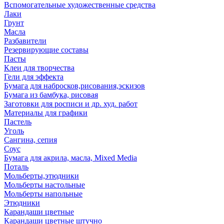
Вспомогательные художественные средства
Лаки
Грунт
Масла
Разбавители
Резервирующие составы
Пасты
Клеи для творчества
Гели для эффекта
Бумага для набросков,рисования,эскизов
Бумага из бамбука, рисовая
Заготовки для росписи и др. худ. работ
Материалы для графики
Пастель
Уголь
Сангина, сепия
Соус
Бумага для акрила, масла, Mixed Media
Поталь
Мольберты,этюдники
Мольберты настольные
Мольберты напольные
Этюдники
Карандаши цветные
Карандаши цветные штучно