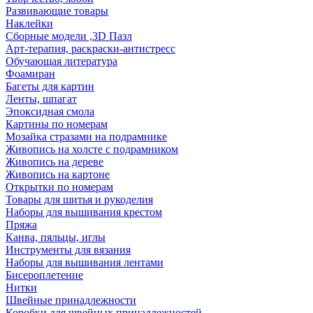
Развивающие товары
Наклейки
Сборные модели ,3D Пазл
Арт-терапия, раскраски-антистресс
Обучающая литература
Фоамиран
Багеты для картин
Ленты, шпагат
Эпоксидная смола
Картины по номерам
Мозайка стразами на подрамнике
Живопись на холсте с подрамником
Живопись на дереве
Живопись на картоне
Открытки по номерам
Товары для шитья и рукоделия
Наборы для вышивания крестом
Пряжа
Канва, пяльцы, иглы
Инструменты для вязания
Наборы для вышивания лентами
Бисероплетение
Нитки
Швейные принадлежности
Коробки для швейных принадлежностей