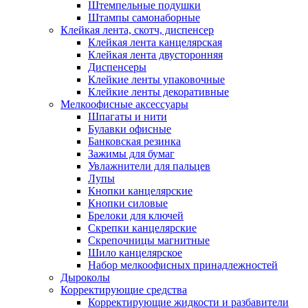
Штемпельные подушки
Штампы самонаборные
Клейкая лента, скотч, диспенсер
Клейкая лента канцелярская
Клейкая лента двусторонняя
Диспенсеры
Клейкие ленты упаковочные
Клейкие ленты декоративные
Мелкоофисные аксессуары
Шпагаты и нити
Булавки офисные
Банковская резинка
Зажимы для бумаг
Увлажнители для пальцев
Лупы
Кнопки канцелярские
Кнопки силовые
Брелоки для ключей
Скрепки канцелярские
Скрепочницы магнитные
Шило канцелярское
Набор мелкоофисных принадлежностей
Дыроколы
Корректирующие средства
Корректирующие жидкости и разбавители