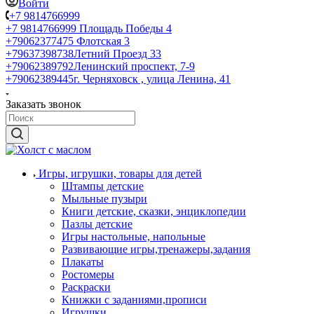
Войти
+7 9814766999
+7 9814766999
Площадь Победы 4
+79062377475
Флотская 3
+79637398738
Летний Проезд 33
+79062389792
Ленинский проспект, 7-9
+79062389445
г. Черняховск , улица Ленина, 41
Заказать звонок
Игры, игрушки, товары для детей
Штампы детские
Мыльные пузыри
Книги детские, сказки, энциклопедии
Пазлы детские
Игры настольные, напольные
Развивающие игры,тренажеры,задания
Плакаты
Ростомеры
Раскраски
Книжки с заданиями,прописи
Игрушки