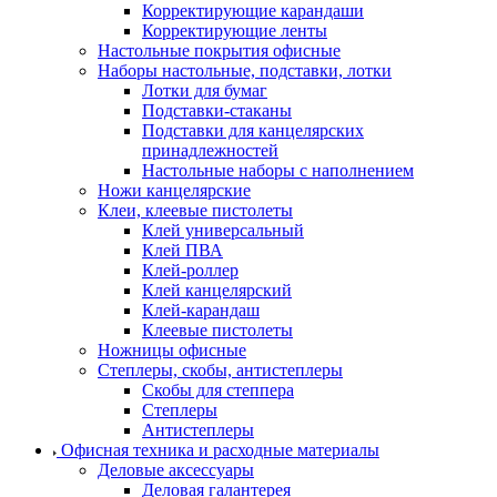
Корректирующие карандаши
Корректирующие ленты
Настольные покрытия офисные
Наборы настольные, подставки, лотки
Лотки для бумаг
Подставки-стаканы
Подставки для канцелярских
принадлежностей
Настольные наборы с наполнением
Ножи канцелярские
Клеи, клеевые пистолеты
Клей универсальный
Клей ПВА
Клей-роллер
Клей канцелярский
Клей-карандаш
Клеевые пистолеты
Ножницы офисные
Степлеры, скобы, антистеплеры
Скобы для степпера
Степлеры
Антистеплеры
Офисная техника и расходные материалы
Деловые аксессуары
Деловая галантерея