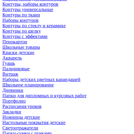
Контуры, наборы контуров
Контуры универсальные
Контуры по ткани
Наборы контуров
Контуры по стеклу и керамике
Контуры по шелку
Контуры с эффектами
Пенокартон
Школьные товары
Краски детские
Акварель
Гуашь
Пальчиковые
Витраж
Наборы детских цветных карандашей
Школьное планирование
Дневники
Папки для дипломных и курсовых работ
Портфолио
Расписания уроков
Закладки
Ножницы детские
Настольные покрытия детские
Светоотражатели
Папки-сумки с ручками