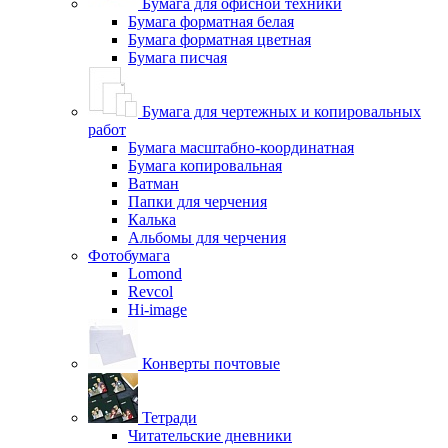
Бумага для офисной техники
Бумага форматная белая
Бумага форматная цветная
Бумага писчая
Бумага для чертежных и копировальных
работ
Бумага масштабно-координатная
Бумага копировальная
Ватман
Папки для черчения
Калька
Альбомы для черчения
Фотобумага
Lomond
Revcol
Hi-image
Конверты почтовые
Тетради
Читательские дневники