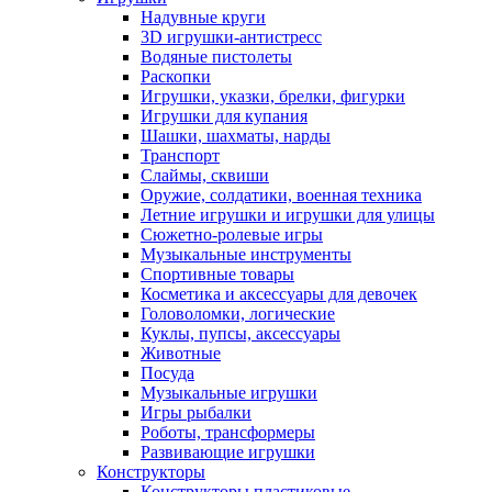
Надувные круги
3D игрушки-антистресс
Водяные пистолеты
Раскопки
Игрушки, указки, брелки, фигурки
Игрушки для купания
Шашки, шахматы, нарды
Транспорт
Слаймы, сквиши
Оружие, солдатики, военная техника
Летние игрушки и игрушки для улицы
Сюжетно-ролевые игры
Музыкальные инструменты
Спортивные товары
Косметика и аксессуары для девочек
Головоломки, логические
Куклы, пупсы, аксессуары
Животные
Посуда
Музыкальные игрушки
Игры рыбалки
Роботы, трансформеры
Развивающие игрушки
Конструкторы
Конструкторы пластиковые