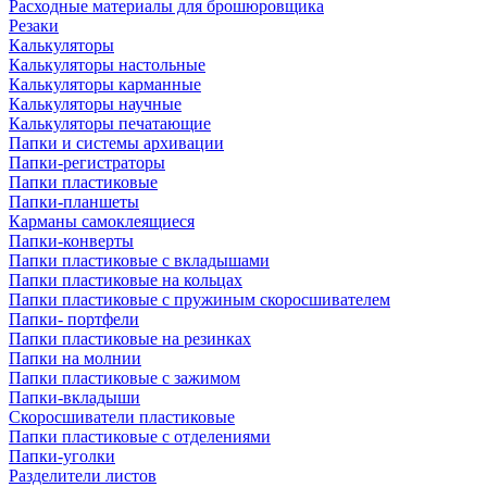
Расходные материалы для брошюровщика
Резаки
Калькуляторы
Калькуляторы настольные
Калькуляторы карманные
Калькуляторы научные
Калькуляторы печатающие
Папки и системы архивации
Папки-регистраторы
Папки пластиковые
Папки-планшеты
Карманы самоклеящиеся
Папки-конверты
Папки пластиковые с вкладышами
Папки пластиковые на кольцах
Папки пластиковые с пружиным скоросшивателем
Папки- портфели
Папки пластиковые на резинках
Папки на молнии
Папки пластиковые с зажимом
Папки-вкладыши
Скоросшиватели пластиковые
Папки пластиковые с отделениями
Папки-уголки
Разделители листов