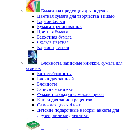
Бумажная продукция для поделок
Цветная бумага для творчества Тишью
Картон белый
Бумага крепированная
Цветная бумага
Бархатная бумага
Фольга цветная
Картон цветной
Блокноты, записные книжки, бумага для
заметок
Бизнес-блокноты
Блоки для записей
Блокноты
Записные книжки
Флажки-закладки самоклеящиеся
Книги для записи рецептов
Самоклеящиеся блоки
Детские подарочные наборы, анкеты для
друзей, личные дневники