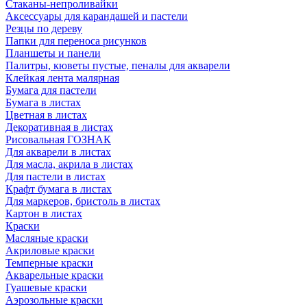
Стаканы-непроливайки
Аксессуары для карандашей и пастели
Резцы по дереву
Папки для переноса рисунков
Планшеты и панели
Палитры, кюветы пустые, пеналы для акварели
Клейкая лента малярная
Бумага для пастели
Бумага в листах
Цветная в листах
Декоративная в листах
Рисовальная ГОЗНАК
Для акварели в листах
Для масла, акрила в листах
Для пастели в листах
Крафт бумага в листах
Для маркеров, бристоль в листах
Картон в листах
Краски
Масляные краски
Акриловые краски
Темперные краски
Акварельные краски
Гуашевые краски
Аэрозольные краски