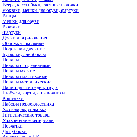
Веера, кассы букв, счетные палочки
Рюкзаки, мешки для обуви, фартуки
Ранцы
Мешки для обуви
Рюкзаки
Фартуки
Доски для рисования
Обложки школьные
Подставки для книг
Бутылки, ланчбоксы
Пеналы
Пеналы с отделениями
Пеналы мягкие
Пеналы пластиковые
Пеналы металлические
Папки для тетрадей, труда
Глобусы, карты, справочники
Кошельки
Наборы первоклассника
Хозтовары, упаковка
Гигиенические товары
Упаковочные материалы
Перчатки
Для уборки
Аксессуары к ПК