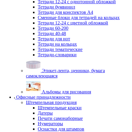
Тетради 12-24 с однотонной обложкой
Тетради бумвинил
Тетради для конспектов А4
Сменные блоки для тетрадей на кольцах
Тетради 12-24 с цветной обложкой
Тетради 60-200
Тетради 40-48
Тетради для нот
Тетради на кольцах
Тетради тематические
Тетради-словарики
Этикет-лента, ценники, бумага
самоклеющаяся
Альбомы для рисования
Офисные принадлежности
Штемпельная продукция
Штемпельные краски
Датеры
Печати самонаборные
Нумераторы
Оснастки для штампов