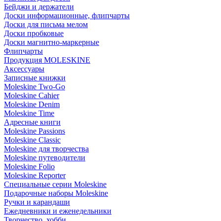
Бейджи и держатели
Доски информационные, флипчарты
Доски для письма мелом
Доски пробковые
Доски магнитно-маркерные
Флипчарты
Продукция MOLESKINE
Аксессуары
Записные книжки
Moleskine Two-Go
Moleskine Cahier
Moleskine Denim
Moleskine Time
Адресные книги
Moleskine Passions
Moleskine Classic
Moleskine для творчества
Moleskine путеводители
Moleskine Folio
Moleskine Reporter
Специальные серии Moleskine
Подарочные наборы Moleskine
Ручки и карандаши
Ежедневники и еженедельники
Творчество, хобби