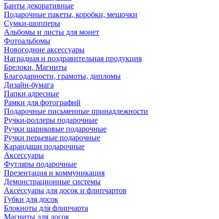
Банты декоративные
Подарочные пакеты, коробки, мешочки
Сумки-шопперы
Альбомы и листы для монет
Фотоальбомы
Новогодние аксессуары
Наградная и поздравительная продукция
Брелоки, Магниты
Благодарности, грамоты, дипломы
Дизайн-бумага
Папки адресные
Рамки для фотографий
Подарочные письменные принадлежности
Ручки-роллеры подарочные
Ручки шариковые подарочные
Ручки перьевые подарочные
Карандаши подарочные
Аксессуары
Футляры подарочные
Презентация и коммуникация
Демонстрационные системы
Аксессуары для досок и флипчартов
Губки для досок
Блокноты для флипчарта
Магниты для досок