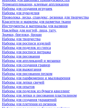
Термоаппликации, клеевые аппликации
Наборы для создания игрушек
Наборы для рукоделия
Проволока, леска, спандекс, резинки для творчества
Красители и маркеры для разметки ткани
Инструменты и материалы для валяния
Наклейки для ногтей, лица, тату.
Значки, брелоки, броши
Наборы для творчества
Наборы для росписи изделий
Наборы для поделок из гипса
Наборы для росписи витража
Наборы для рисования
Наборы для аппликаций и мозаики
Наборы для создания гравюр
Наборы для выжигания
Наборы для рисования песком
Наборы для парфюмерии и мыловарения
Наборы для лепки свечей
Наборы для опытов
Наборы для поделок из бумаги,квиллинг
Наборы для лепки и рисования пластилином
Наборы для создания украшений
Наборы для плетения из резинок