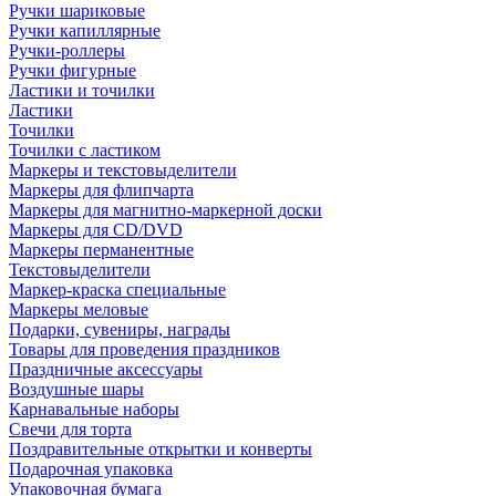
Ручки шариковые
Ручки капиллярные
Ручки-роллеры
Ручки фигурные
Ластики и точилки
Ластики
Точилки
Точилки с ластиком
Маркеры и текстовыделители
Маркеры для флипчарта
Маркеры для магнитно-маркерной доски
Маркеры для CD/DVD
Маркеры перманентные
Текстовыделители
Маркер-краска специальные
Маркеры меловые
Подарки, сувениры, награды
Товары для проведения праздников
Праздничные аксессуары
Воздушные шары
Карнавальные наборы
Свечи для торта
Поздравительные открытки и конверты
Подарочная упаковка
Упаковочная бумага