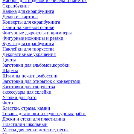
Наборы для поделок из бисера и пайеток
Скрапбукинг
Калька для скрапбукинга
Декор из картона
Конверты для скрапбукинга
Ткани на клеевой основе
Фигурные дыроколы и кримперы
Фигурные ножницы и резаки
Бумага для скрапбукинга
Наклейки для творчества
Декоративные украшения
Цветы
Заготовки для альбомов,коробки
Шармы
Штампы,печати,эмбоссинг
Заготовки для открыток с конвертами
Заготовки для творчества
аксессуары для склейки
Уголки для фото
Фетр
Блестки, стразы, камни
Товары для лепки и скульптурных работ
Доски и стеки для пластилина
Пластилин школьный
Массы для лепки детские, песок