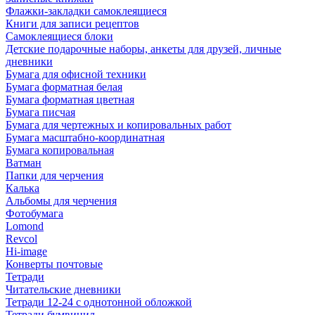
Флажки-закладки самоклеящиеся
Книги для записи рецептов
Самоклеящиеся блоки
Детские подарочные наборы, анкеты для друзей, личные
дневники
Бумага для офисной техники
Бумага форматная белая
Бумага форматная цветная
Бумага писчая
Бумага для чертежных и копировальных работ
Бумага масштабно-координатная
Бумага копировальная
Ватман
Папки для черчения
Калька
Альбомы для черчения
Фотобумага
Lomond
Revcol
Hi-image
Конверты почтовые
Тетради
Читательские дневники
Тетради 12-24 с однотонной обложкой
Тетради бумвинил