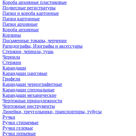
Короба архивные пластиковые
Подвесные регистратуры
Папки и короба картонные
Папки картонные
Папки архивные
Короба архивные
Корзины
Письменные товары, черчение
Рапидографы, Изографы и аксессуары
Стержни, чернила, тушь
Чернила
Стержни
Карандаши
Карандаши цанговые
Грифели
Карандаши чернографитные
Карандаши специальные
Карандаши механические
Чертежные принадлежности
Чертежные инструменты
Линейки, треугольники, транспортиры, тубусы
Ручки
Ручки стираемые
Ручки гелевые
Ручки перьевые