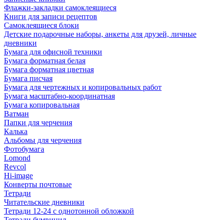
Флажки-закладки самоклеящиеся
Книги для записи рецептов
Самоклеящиеся блоки
Детские подарочные наборы, анкеты для друзей, личные
дневники
Бумага для офисной техники
Бумага форматная белая
Бумага форматная цветная
Бумага писчая
Бумага для чертежных и копировальных работ
Бумага масштабно-координатная
Бумага копировальная
Ватман
Папки для черчения
Калька
Альбомы для черчения
Фотобумага
Lomond
Revcol
Hi-image
Конверты почтовые
Тетради
Читательские дневники
Тетради 12-24 с однотонной обложкой
Тетради бумвинил