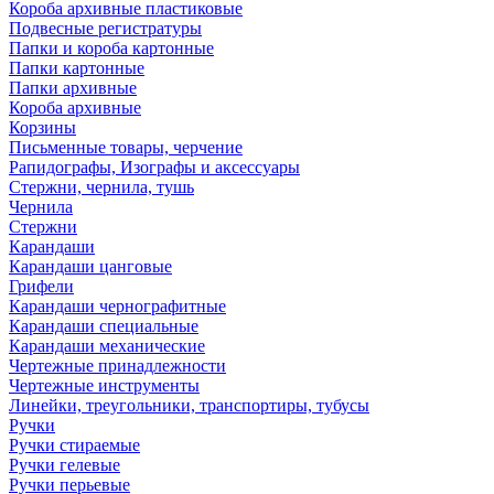
Короба архивные пластиковые
Подвесные регистратуры
Папки и короба картонные
Папки картонные
Папки архивные
Короба архивные
Корзины
Письменные товары, черчение
Рапидографы, Изографы и аксессуары
Стержни, чернила, тушь
Чернила
Стержни
Карандаши
Карандаши цанговые
Грифели
Карандаши чернографитные
Карандаши специальные
Карандаши механические
Чертежные принадлежности
Чертежные инструменты
Линейки, треугольники, транспортиры, тубусы
Ручки
Ручки стираемые
Ручки гелевые
Ручки перьевые