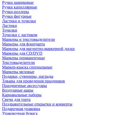
Ручки шариковые
Ручки капиллярные
Ручки-роллеры
Ручки фигурные
Ластики и точилки
Ластики
Точилки
Точилки с ластиком
Маркеры и текстовыделители
Маркеры для флипчарта
Маркеры для магнитно-маркерной доски
Маркеры для CD/DVD
Маркеры перманентные
Текстовыделители
Маркер-краска специальные
Маркеры меловые
Подарки, сувениры, награды
Товары для проведения праздников
Праздничные аксессуары
Воздушные шары
Карнавальные наборы
Свечи для торта
Поздравительные открытки и конверты
Подарочная упаковка
Упаковочная бумага