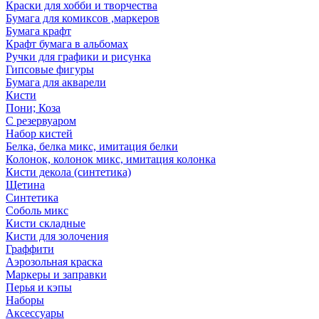
Краски для хобби и творчества
Бумага для комиксов ,маркеров
Бумага крафт
Крафт бумага в альбомах
Ручки для графики и рисунка
Гипсовые фигуры
Бумага для акварели
Кисти
Пони; Коза
С резервуаром
Набор кистей
Белка, белка микс, имитация белки
Колонок, колонок микс, имитация колонка
Кисти декола (синтетика)
Щетина
Синтетика
Соболь микс
Кисти складные
Кисти для золочения
Граффити
Аэрозольная краска
Маркеры и заправки
Перья и кэпы
Наборы
Аксессуары