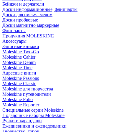
Бейджи и держатели
Доски информационные, флипчарты
Доски для письма мелом
Доски пробковые
Доски магнитно-маркерные
Флипчарты
Продукция MOLESKINE
Аксессуары
Записные книжки
Moleskine Two-Go
Moleskine Cahier
Moleskine Denim
Moleskine Time
Адресные книги
Moleskine Passions
Moleskine Classic
Moleskine для творчества
Moleskine путеводители
Moleskine Folio
Moleskine Reporter
Специальные серии Moleskine
Подарочные наборы Moleskine
Ручки и карандаши
Ежедневники и еженедельники
Творчество, хобби