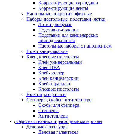
Корректирующие карандаши
Корректирующие ленты
Настольные покрытия офисные
Наборы настольные, подставки, лотки
Лотки для бумаг
Подставки-стаканы
Подставки для канцелярских
принадлежностей
Настольные наборы с наполнением
Ножи канцелярские
Клеи, клеевые пистолеты
Клей универсальный
Клей ПВА
Клей-роллер
Клей канцелярский
Клей-карандаш
Клеевые пистолеты
Ножницы офисные
Степлеры, скобы, антистеплеры
Скобы для степпера
Степлеры
Антистеплеры
Офисная техника и расходные материалы
Деловые аксессуары
Деловая галантерея