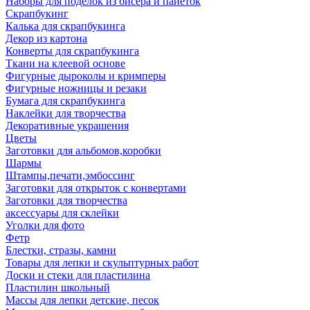
Наборы для поделок из бисера и пайеток
Скрапбукинг
Калька для скрапбукинга
Декор из картона
Конверты для скрапбукинга
Ткани на клеевой основе
Фигурные дыроколы и кримперы
Фигурные ножницы и резаки
Бумага для скрапбукинга
Наклейки для творчества
Декоративные украшения
Цветы
Заготовки для альбомов,коробки
Шармы
Штампы,печати,эмбоссинг
Заготовки для открыток с конвертами
Заготовки для творчества
аксессуары для склейки
Уголки для фото
Фетр
Блестки, стразы, камни
Товары для лепки и скульптурных работ
Доски и стеки для пластилина
Пластилин школьный
Массы для лепки детские, песок