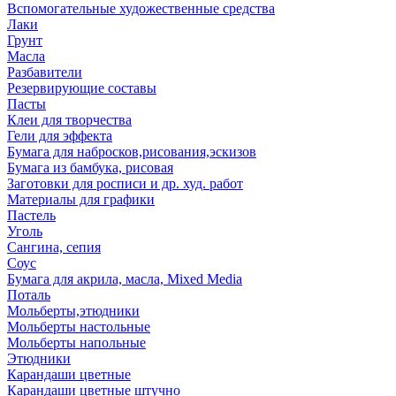
Вспомогательные художественные средства
Лаки
Грунт
Масла
Разбавители
Резервирующие составы
Пасты
Клеи для творчества
Гели для эффекта
Бумага для набросков,рисования,эскизов
Бумага из бамбука, рисовая
Заготовки для росписи и др. худ. работ
Материалы для графики
Пастель
Уголь
Сангина, сепия
Соус
Бумага для акрила, масла, Mixed Media
Поталь
Мольберты,этюдники
Мольберты настольные
Мольберты напольные
Этюдники
Карандаши цветные
Карандаши цветные штучно