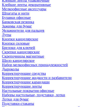
Клейкие ленты упаковочные
Клейкие ленты декоративные
Мелкоофисные аксессуары
Шпагаты и нити
Булавки офисные
Банковская резинка
Зажимы для бумаг
Увлажнители для пальцев
Лупы
Кнопки канцелярские
Кнопки силовые
Брелоки для ключей
Скрепки канцелярские
Скрепочницы магнитные
Шило канцелярское
Набор мелкоофисных принадлежностей
Дыроколы
Корректирующие средства
Корректирующие жидкости и разбавители
Корректирующие карандаши
Корректирующие ленты
Настольные покрытия офисные
Наборы настольные, подставки, лотки
Лотки для бумаг
Подставки-стаканы