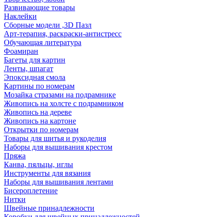
Развивающие товары
Наклейки
Сборные модели ,3D Пазл
Арт-терапия, раскраски-антистресс
Обучающая литература
Фоамиран
Багеты для картин
Ленты, шпагат
Эпоксидная смола
Картины по номерам
Мозайка стразами на подрамнике
Живопись на холсте с подрамником
Живопись на дереве
Живопись на картоне
Открытки по номерам
Товары для шитья и рукоделия
Наборы для вышивания крестом
Пряжа
Канва, пяльцы, иглы
Инструменты для вязания
Наборы для вышивания лентами
Бисероплетение
Нитки
Швейные принадлежности
Коробки для швейных принадлежностей