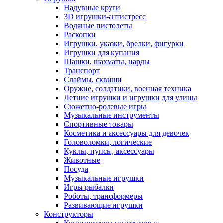
Надувные круги
3D игрушки-антистресс
Водяные пистолеты
Раскопки
Игрушки, указки, брелки, фигурки
Игрушки для купания
Шашки, шахматы, нарды
Транспорт
Слаймы, сквиши
Оружие, солдатики, военная техника
Летние игрушки и игрушки для улицы
Сюжетно-ролевые игры
Музыкальные инструменты
Спортивные товары
Косметика и аксессуары для девочек
Головоломки, логические
Куклы, пупсы, аксессуары
Животные
Посуда
Музыкальные игрушки
Игры рыбалки
Роботы, трансформеры
Развивающие игрушки
Конструкторы
Конструкторы пластиковые