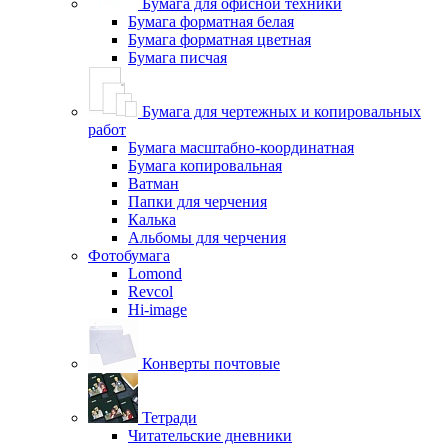
Бумага для офисной техники
Бумага форматная белая
Бумага форматная цветная
Бумага писчая
Бумага для чертежных и копировальных
работ
Бумага масштабно-координатная
Бумага копировальная
Ватман
Папки для черчения
Калька
Альбомы для черчения
Фотобумага
Lomond
Revcol
Hi-image
Конверты почтовые
Тетради
Читательские дневники