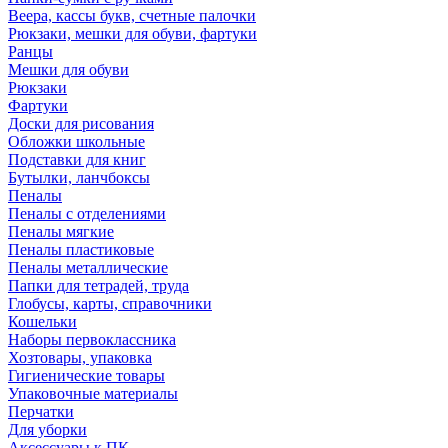
Веера, кассы букв, счетные палочки
Рюкзаки, мешки для обуви, фартуки
Ранцы
Мешки для обуви
Рюкзаки
Фартуки
Доски для рисования
Обложки школьные
Подставки для книг
Бутылки, ланчбоксы
Пеналы
Пеналы с отделениями
Пеналы мягкие
Пеналы пластиковые
Пеналы металлические
Папки для тетрадей, труда
Глобусы, карты, справочники
Кошельки
Наборы первоклассника
Хозтовары, упаковка
Гигиенические товары
Упаковочные материалы
Перчатки
Для уборки
Аксессуары к ПК