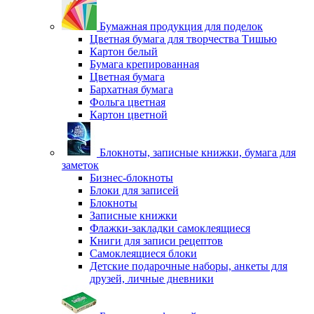
Бумажная продукция для поделок
Цветная бумага для творчества Тишью
Картон белый
Бумага крепированная
Цветная бумага
Бархатная бумага
Фольга цветная
Картон цветной
Блокноты, записные книжки, бумага для
заметок
Бизнес-блокноты
Блоки для записей
Блокноты
Записные книжки
Флажки-закладки самоклеящиеся
Книги для записи рецептов
Самоклеящиеся блоки
Детские подарочные наборы, анкеты для
друзей, личные дневники