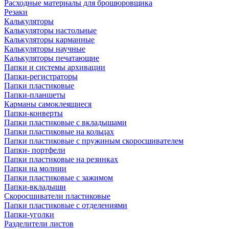
Расходные материалы для брошюровщика
Резаки
Калькуляторы
Калькуляторы настольные
Калькуляторы карманные
Калькуляторы научные
Калькуляторы печатающие
Папки и системы архивации
Папки-регистраторы
Папки пластиковые
Папки-планшеты
Карманы самоклеящиеся
Папки-конверты
Папки пластиковые с вкладышами
Папки пластиковые на кольцах
Папки пластиковые с пружиным скоросшивателем
Папки- портфели
Папки пластиковые на резинках
Папки на молнии
Папки пластиковые с зажимом
Папки-вкладыши
Скоросшиватели пластиковые
Папки пластиковые с отделениями
Папки-уголки
Разделители листов