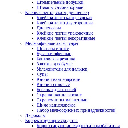
Штемпельные подушки
Штампы самонаборные
Клейкая лента, скотч, диспенсер
Клейкая лента канцелярская
Клейкая лента двусторонняя
Диспенсеры
Клейкие ленты упаковочные
Клейкие ленты декоративные
Мелкоофисные аксессуары
Шпагаты и нити
Булавки офисные
Банковская резинка
Зажимы для бумаг
Увлажнители для пальцев
Лупы
Кнопки канцелярские
Кнопки силовые
Брелоки для ключей
Скрепки канцелярские
Скрепочницы магнитные
Шило канцелярское
Набор мелкоофисных принадлежностей
Дыроколы
Корректирующие средства
Корректирующие жидкости и разбавители