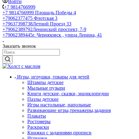
Войти
+7 9814766999
+7 9814766999
Площадь Победы 4
+79062377475
Флотская 3
+79637398738
Летний Проезд 33
+79062389792
Ленинский проспект, 7-9
+79062389445
г. Черняховск , улица Ленина, 41
Заказать звонок
Игры, игрушки, товары для детей
Штампы детские
Мыльные пузыри
Книги детские, сказки, энциклопедии
Пазлы детские
Игры настольные, напольные
Развивающие игры,тренажеры,задания
Плакаты
Ростомеры
Раскраски
Книжки с заданиями,прописи
Игрушки