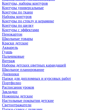
Контуры, наборы контуров
Контуры универсальные
Контуры по ткани
Наборы контуров
Контуры по стеклу и керамике
Контуры по шелку
Контуры с эффектами
Пенокартон
Школьные товары
Краски детские
Акварель
Гуашь
Пальчиковые
Витраж
Наборы детских цветных карандашей
Школьное планирование
Дневники
Папки для дипломных и курсовых работ
Портфолио
Расписания уроков
Закладки
Ножницы детские
Настольные покрытия детские
Светоотражатели
Папки-сумки с ручками