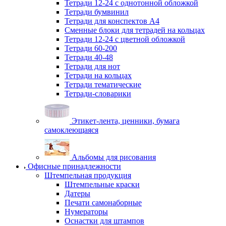
Тетради 12-24 с однотонной обложкой
Тетради бумвинил
Тетради для конспектов А4
Сменные блоки для тетрадей на кольцах
Тетради 12-24 с цветной обложкой
Тетради 60-200
Тетради 40-48
Тетради для нот
Тетради на кольцах
Тетради тематические
Тетради-словарики
Этикет-лента, ценники, бумага
самоклеющаяся
Альбомы для рисования
Офисные принадлежности
Штемпельная продукция
Штемпельные краски
Датеры
Печати самонаборные
Нумераторы
Оснастки для штампов