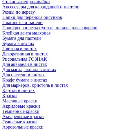
Стаканы-непроливайки
Аксессуары для карандашей и пастели
Резцы по дереву
Папки для переноса рисунков
Планшеты и панели
Палитры, кюветы пустые, пеналы для акварели
Клейкая лента малярная
Бумага для пастели
Бумага в листах
Цветная в листах
Декоративная в листах
Рисовальная ГОЗНАК
Для акварели в листах
Для масла, акрила в листах
Для пастели в листах
Крафт бумага в листах
Для маркеров, бристоль в листах
Картон в листах
Краски
Масляные краски
Акриловые краски
Темперные краски
Акварельные краски
Гуашевые краски
Аэрозольные краски