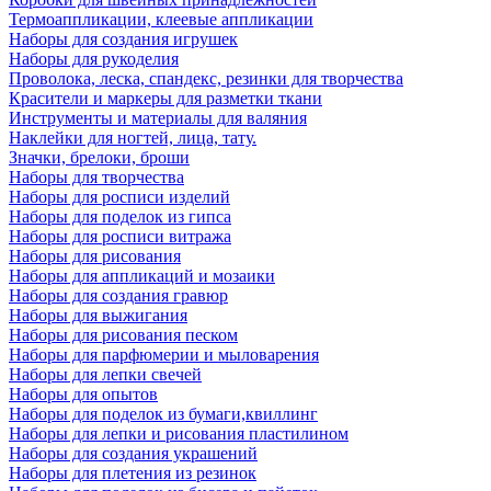
Термоаппликации, клеевые аппликации
Наборы для создания игрушек
Наборы для рукоделия
Проволока, леска, спандекс, резинки для творчества
Красители и маркеры для разметки ткани
Инструменты и материалы для валяния
Наклейки для ногтей, лица, тату.
Значки, брелоки, броши
Наборы для творчества
Наборы для росписи изделий
Наборы для поделок из гипса
Наборы для росписи витража
Наборы для рисования
Наборы для аппликаций и мозаики
Наборы для создания гравюр
Наборы для выжигания
Наборы для рисования песком
Наборы для парфюмерии и мыловарения
Наборы для лепки свечей
Наборы для опытов
Наборы для поделок из бумаги,квиллинг
Наборы для лепки и рисования пластилином
Наборы для создания украшений
Наборы для плетения из резинок