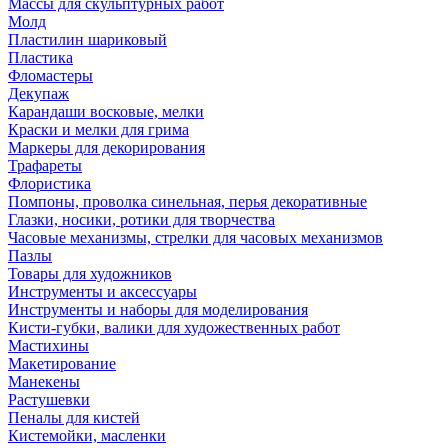
Массы для скульптурных работ
Молд
Пластилин шариковый
Пластика
Фломастеры
Декупаж
Карандаши восковые, мелки
Краски и мелки для грима
Маркеры для декорирования
Трафареты
Флористика
Помпоны, проволка синельная, перья декоративные
Глазки, носики, ротики для творчества
Часовые механизмы, стрелки для часовых механизмов
Пазлы
Товары для художников
Инструменты и аксессуары
Инструменты и наборы для моделирования
Кисти-губки, валики для художественных работ
Мастихины
Макетирование
Манекены
Растушевки
Пеналы для кистей
Кистемойки, масленки