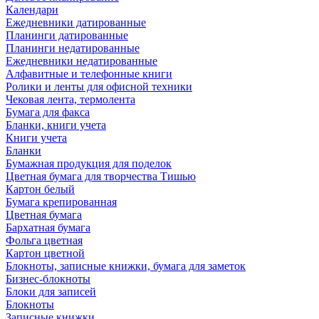
Календари
Ежедневники датированные
Планинги датированные
Планинги недатированные
Ежедневники недатированные
Алфавитные и телефонные книги
Ролики и ленты для офисной техники
Чековая лента, термолента
Бумага для факса
Бланки, книги учета
Книги учета
Бланки
Бумажная продукция для поделок
Цветная бумага для творчества Тишью
Картон белый
Бумага крепированная
Цветная бумага
Бархатная бумага
Фольга цветная
Картон цветной
Блокноты, записные книжки, бумага для заметок
Бизнес-блокноты
Блоки для записей
Блокноты
Записные книжки