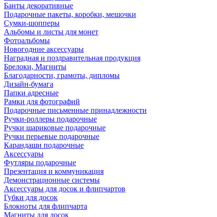
Банты декоративные
Подарочные пакеты, коробки, мешочки
Сумки-шопперы
Альбомы и листы для монет
Фотоальбомы
Новогодние аксессуары
Наградная и поздравительная продукция
Брелоки, Магниты
Благодарности, грамоты, дипломы
Дизайн-бумага
Папки адресные
Рамки для фотографий
Подарочные письменные принадлежности
Ручки-роллеры подарочные
Ручки шариковые подарочные
Ручки перьевые подарочные
Карандаши подарочные
Аксессуары
Футляры подарочные
Презентация и коммуникация
Демонстрационные системы
Аксессуары для досок и флипчартов
Губки для досок
Блокноты для флипчарта
Магниты для досок