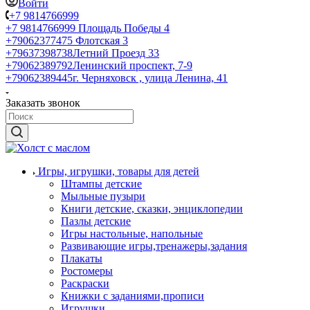
Войти
+7 9814766999
+7 9814766999
Площадь Победы 4
+79062377475
Флотская 3
+79637398738
Летний Проезд 33
+79062389792
Ленинский проспект, 7-9
+79062389445
г. Черняховск , улица Ленина, 41
Заказать звонок
Игры, игрушки, товары для детей
Штампы детские
Мыльные пузыри
Книги детские, сказки, энциклопедии
Пазлы детские
Игры настольные, напольные
Развивающие игры,тренажеры,задания
Плакаты
Ростомеры
Раскраски
Книжки с заданиями,прописи
Игрушки