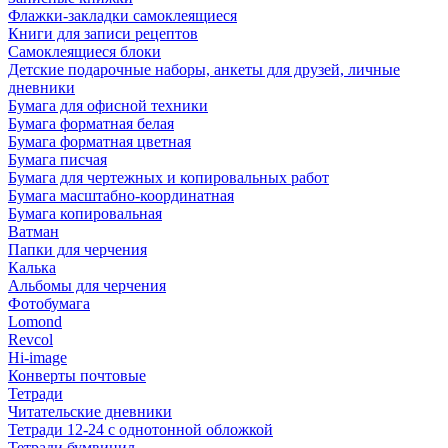
Флажки-закладки самоклеящиеся
Книги для записи рецептов
Самоклеящиеся блоки
Детские подарочные наборы, анкеты для друзей, личные
дневники
Бумага для офисной техники
Бумага форматная белая
Бумага форматная цветная
Бумага писчая
Бумага для чертежных и копировальных работ
Бумага масштабно-координатная
Бумага копировальная
Ватман
Папки для черчения
Калька
Альбомы для черчения
Фотобумага
Lomond
Revcol
Hi-image
Конверты почтовые
Тетради
Читательские дневники
Тетради 12-24 с однотонной обложкой
Тетради бумвинил