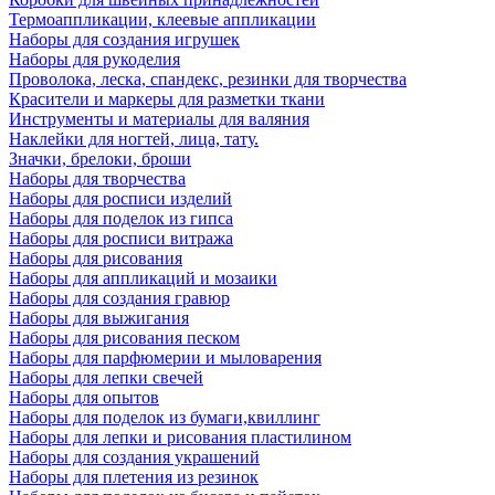
Термоаппликации, клеевые аппликации
Наборы для создания игрушек
Наборы для рукоделия
Проволока, леска, спандекс, резинки для творчества
Красители и маркеры для разметки ткани
Инструменты и материалы для валяния
Наклейки для ногтей, лица, тату.
Значки, брелоки, броши
Наборы для творчества
Наборы для росписи изделий
Наборы для поделок из гипса
Наборы для росписи витража
Наборы для рисования
Наборы для аппликаций и мозаики
Наборы для создания гравюр
Наборы для выжигания
Наборы для рисования песком
Наборы для парфюмерии и мыловарения
Наборы для лепки свечей
Наборы для опытов
Наборы для поделок из бумаги,квиллинг
Наборы для лепки и рисования пластилином
Наборы для создания украшений
Наборы для плетения из резинок