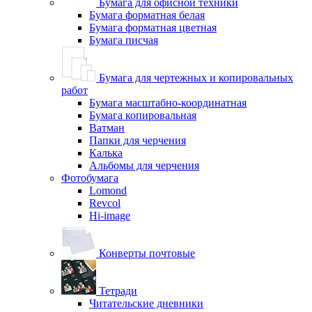
Бумага для офисной техники
Бумага форматная белая
Бумага форматная цветная
Бумага писчая
Бумага для чертежных и копировальных
работ
Бумага масштабно-координатная
Бумага копировальная
Ватман
Папки для черчения
Калька
Альбомы для черчения
Фотобумага
Lomond
Revcol
Hi-image
Конверты почтовые
Тетради
Читательские дневники