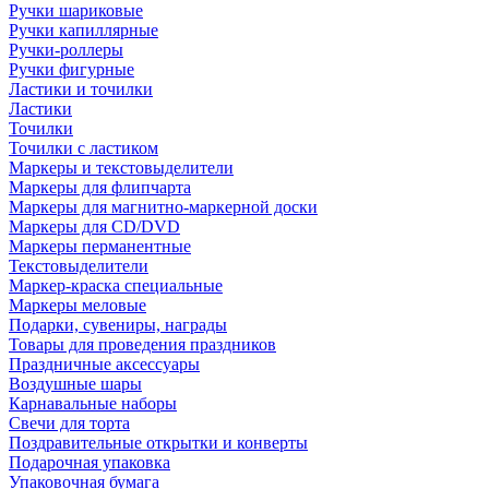
Ручки шариковые
Ручки капиллярные
Ручки-роллеры
Ручки фигурные
Ластики и точилки
Ластики
Точилки
Точилки с ластиком
Маркеры и текстовыделители
Маркеры для флипчарта
Маркеры для магнитно-маркерной доски
Маркеры для CD/DVD
Маркеры перманентные
Текстовыделители
Маркер-краска специальные
Маркеры меловые
Подарки, сувениры, награды
Товары для проведения праздников
Праздничные аксессуары
Воздушные шары
Карнавальные наборы
Свечи для торта
Поздравительные открытки и конверты
Подарочная упаковка
Упаковочная бумага