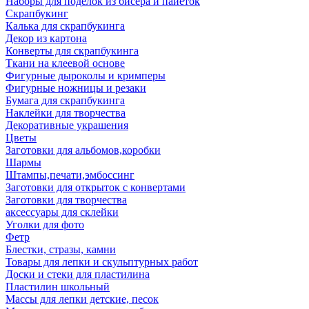
Наборы для поделок из бисера и пайеток
Скрапбукинг
Калька для скрапбукинга
Декор из картона
Конверты для скрапбукинга
Ткани на клеевой основе
Фигурные дыроколы и кримперы
Фигурные ножницы и резаки
Бумага для скрапбукинга
Наклейки для творчества
Декоративные украшения
Цветы
Заготовки для альбомов,коробки
Шармы
Штампы,печати,эмбоссинг
Заготовки для открыток с конвертами
Заготовки для творчества
аксессуары для склейки
Уголки для фото
Фетр
Блестки, стразы, камни
Товары для лепки и скульптурных работ
Доски и стеки для пластилина
Пластилин школьный
Массы для лепки детские, песок