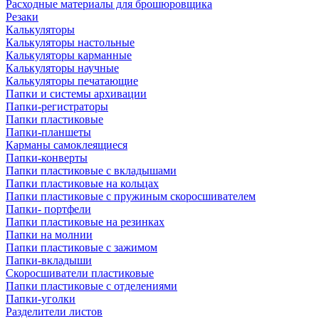
Расходные материалы для брошюровщика
Резаки
Калькуляторы
Калькуляторы настольные
Калькуляторы карманные
Калькуляторы научные
Калькуляторы печатающие
Папки и системы архивации
Папки-регистраторы
Папки пластиковые
Папки-планшеты
Карманы самоклеящиеся
Папки-конверты
Папки пластиковые с вкладышами
Папки пластиковые на кольцах
Папки пластиковые с пружиным скоросшивателем
Папки- портфели
Папки пластиковые на резинках
Папки на молнии
Папки пластиковые с зажимом
Папки-вкладыши
Скоросшиватели пластиковые
Папки пластиковые с отделениями
Папки-уголки
Разделители листов