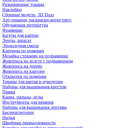
Развивающие товары
Наклейки
Сборные модели ,3D Пазл
Арт-терапия, раскраски-антистресс
Обучающая литература
Фоамиран
Багеты для картин
Ленты, шпагат
Эпоксидная смола
Картины по номерам
Мозайка стразами на подрамнике
Живопись на холсте с подрамником
Живопись на дереве
Живопись на картоне
Открытки по номерам
Товары для шитья и рукоделия
Наборы для вышивания крестом
Пряжа
Канва, пяльцы, иглы
Инструменты для вязания
Наборы для вышивания лентами
Бисероплетение
Нитки
Швейные принадлежности
Коробки для швейных принадлежностей