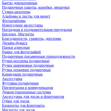
Банты декоративные
Подарочные пакеты, коробки, мешочки
Сумки-шопперы
Альбомы и листы для монет
Фотоальбомы
Новогодние аксессуары
Наградная и поздравительная продукция
Брелоки, Магниты
Благодарности, грамоты, дипломы
Дизайн-бумага
Папки адресные
Рамки для фотографий
Подарочные письменные принадлежности
Ручки-роллеры подарочные
Ручки шариковые подарочные
Ручки перьевые подарочные
Карандаши подарочные
Аксессуары
Футляры подарочные
Презентация и коммуникация
Демонстрационные системы
Аксессуары для досок и флипчартов
Губки для досок
Блокноты для флипчарта
Магниты для досок