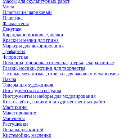
Массы для скульптурных работ
Молд
Пластилин шариковый
Пластика
Фломастеры
Декупаж
Карандаши восковые, мелки
Краски и мелки для грима
Маркеры для декорирования
Трафареты
Флористика
Помпоны, проволка синельная, перья декоративные
Глазки, носики, ротики для творчества
Часовые механизмы, стрелки для часовых механизмов
Пазлы
Товары для художников
Инструменты и аксессуары
Инструменты и наборы для моделирования
Кисти-губки, валики для художественных работ
Мастихины
Макетирование
Манекены
Растушевки
Пеналы для кистей
Кистемойки, масленки