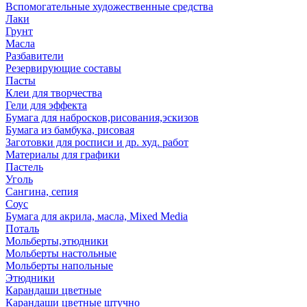
Вспомогательные художественные средства
Лаки
Грунт
Масла
Разбавители
Резервирующие составы
Пасты
Клеи для творчества
Гели для эффекта
Бумага для набросков,рисования,эскизов
Бумага из бамбука, рисовая
Заготовки для росписи и др. худ. работ
Материалы для графики
Пастель
Уголь
Сангина, сепия
Соус
Бумага для акрила, масла, Mixed Media
Поталь
Мольберты,этюдники
Мольберты настольные
Мольберты напольные
Этюдники
Карандаши цветные
Карандаши цветные штучно