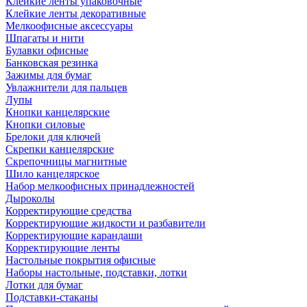
Клейкие ленты упаковочные
Клейкие ленты декоративные
Мелкоофисные аксессуары
Шпагаты и нити
Булавки офисные
Банковская резинка
Зажимы для бумаг
Увлажнители для пальцев
Лупы
Кнопки канцелярские
Кнопки силовые
Брелоки для ключей
Скрепки канцелярские
Скрепочницы магнитные
Шило канцелярское
Набор мелкоофисных принадлежностей
Дыроколы
Корректирующие средства
Корректирующие жидкости и разбавители
Корректирующие карандаши
Корректирующие ленты
Настольные покрытия офисные
Наборы настольные, подставки, лотки
Лотки для бумаг
Подставки-стаканы