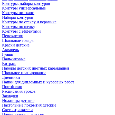
Контуры, наборы контуров
Контуры универсальные
Контуры по ткани
Наборы контуров
Контуры по стеклу и керамике
Контуры по шелку
Контуры с эффектами
Пенокартон
Школьные товары
Краски детские
Акварель
Гуашь
Пальчиковые
Витраж
Наборы детских цветных карандашей
Школьное планирование
Дневники
Папки для дипломных и курсовых работ
Портфолио
Расписания уроков
Закладки
Ножницы детские
Настольные покрытия детские
Светоотражатели
Папки-сумки с ручками