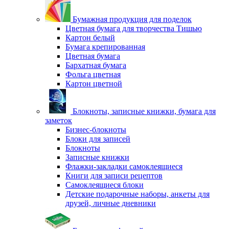
Бумажная продукция для поделок
Цветная бумага для творчества Тишью
Картон белый
Бумага крепированная
Цветная бумага
Бархатная бумага
Фольга цветная
Картон цветной
Блокноты, записные книжки, бумага для
заметок
Бизнес-блокноты
Блоки для записей
Блокноты
Записные книжки
Флажки-закладки самоклеящиеся
Книги для записи рецептов
Самоклеящиеся блоки
Детские подарочные наборы, анкеты для
друзей, личные дневники