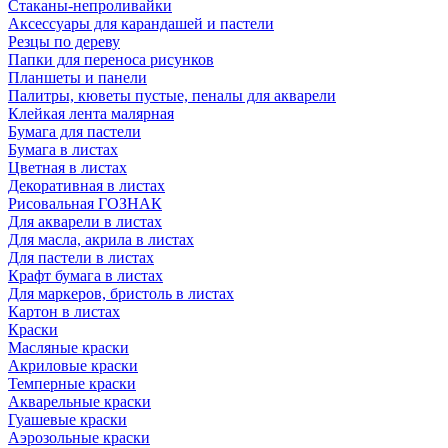
Стаканы-непроливайки
Аксессуары для карандашей и пастели
Резцы по дереву
Папки для переноса рисунков
Планшеты и панели
Палитры, кюветы пустые, пеналы для акварели
Клейкая лента малярная
Бумага для пастели
Бумага в листах
Цветная в листах
Декоративная в листах
Рисовальная ГОЗНАК
Для акварели в листах
Для масла, акрила в листах
Для пастели в листах
Крафт бумага в листах
Для маркеров, бристоль в листах
Картон в листах
Краски
Масляные краски
Акриловые краски
Темперные краски
Акварельные краски
Гуашевые краски
Аэрозольные краски