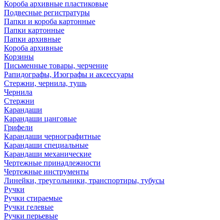
Короба архивные пластиковые
Подвесные регистратуры
Папки и короба картонные
Папки картонные
Папки архивные
Короба архивные
Корзины
Письменные товары, черчение
Рапидографы, Изографы и аксессуары
Стержни, чернила, тушь
Чернила
Стержни
Карандаши
Карандаши цанговые
Грифели
Карандаши чернографитные
Карандаши специальные
Карандаши механические
Чертежные принадлежности
Чертежные инструменты
Линейки, треугольники, транспортиры, тубусы
Ручки
Ручки стираемые
Ручки гелевые
Ручки перьевые