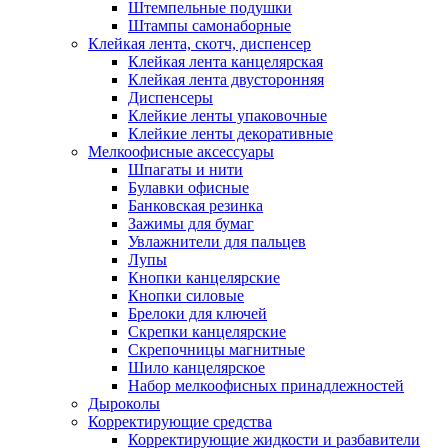
Штемпельные подушки
Штампы самонаборные
Клейкая лента, скотч, диспенсер
Клейкая лента канцелярская
Клейкая лента двусторонняя
Диспенсеры
Клейкие ленты упаковочные
Клейкие ленты декоративные
Мелкоофисные аксессуары
Шпагаты и нити
Булавки офисные
Банковская резинка
Зажимы для бумаг
Увлажнители для пальцев
Лупы
Кнопки канцелярские
Кнопки силовые
Брелоки для ключей
Скрепки канцелярские
Скрепочницы магнитные
Шило канцелярское
Набор мелкоофисных принадлежностей
Дыроколы
Корректирующие средства
Корректирующие жидкости и разбавители