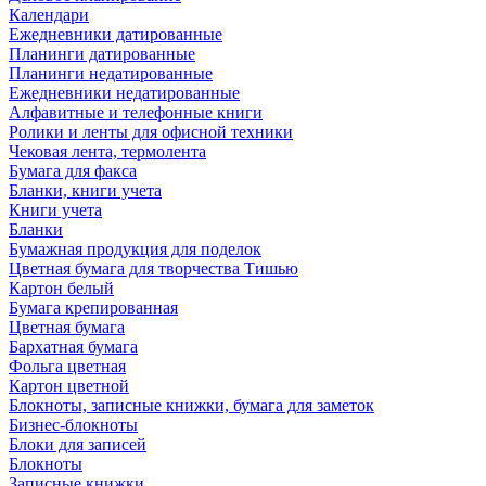
Календари
Ежедневники датированные
Планинги датированные
Планинги недатированные
Ежедневники недатированные
Алфавитные и телефонные книги
Ролики и ленты для офисной техники
Чековая лента, термолента
Бумага для факса
Бланки, книги учета
Книги учета
Бланки
Бумажная продукция для поделок
Цветная бумага для творчества Тишью
Картон белый
Бумага крепированная
Цветная бумага
Бархатная бумага
Фольга цветная
Картон цветной
Блокноты, записные книжки, бумага для заметок
Бизнес-блокноты
Блоки для записей
Блокноты
Записные книжки