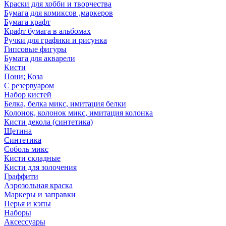
Краски для хобби и творчества
Бумага для комиксов ,маркеров
Бумага крафт
Крафт бумага в альбомах
Ручки для графики и рисунка
Гипсовые фигуры
Бумага для акварели
Кисти
Пони; Коза
С резервуаром
Набор кистей
Белка, белка микс, имитация белки
Колонок, колонок микс, имитация колонка
Кисти декола (синтетика)
Щетина
Синтетика
Соболь микс
Кисти складные
Кисти для золочения
Граффити
Аэрозольная краска
Маркеры и заправки
Перья и кэпы
Наборы
Аксессуары