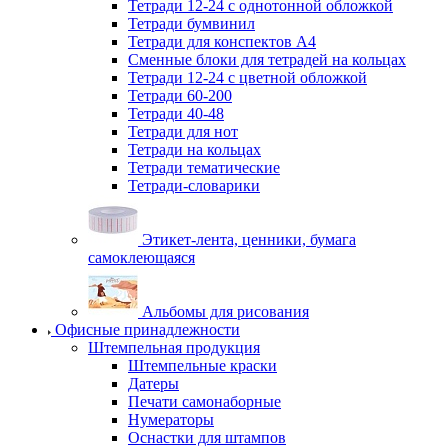
Тетради 12-24 с однотонной обложкой
Тетради бумвинил
Тетради для конспектов А4
Сменные блоки для тетрадей на кольцах
Тетради 12-24 с цветной обложкой
Тетради 60-200
Тетради 40-48
Тетради для нот
Тетради на кольцах
Тетради тематические
Тетради-словарики
Этикет-лента, ценники, бумага
самоклеющаяся
Альбомы для рисования
Офисные принадлежности
Штемпельная продукция
Штемпельные краски
Датеры
Печати самонаборные
Нумераторы
Оснастки для штампов