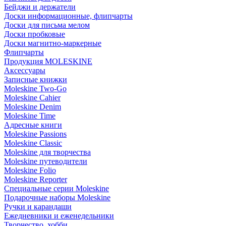
Бейджи и держатели
Доски информационные, флипчарты
Доски для письма мелом
Доски пробковые
Доски магнитно-маркерные
Флипчарты
Продукция MOLESKINE
Аксессуары
Записные книжки
Moleskine Two-Go
Moleskine Cahier
Moleskine Denim
Moleskine Time
Адресные книги
Moleskine Passions
Moleskine Classic
Moleskine для творчества
Moleskine путеводители
Moleskine Folio
Moleskine Reporter
Специальные серии Moleskine
Подарочные наборы Moleskine
Ручки и карандаши
Ежедневники и еженедельники
Творчество, хобби