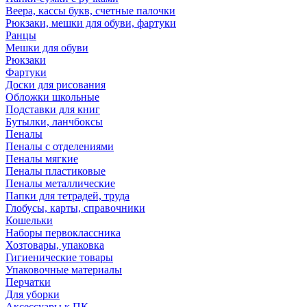
Веера, кассы букв, счетные палочки
Рюкзаки, мешки для обуви, фартуки
Ранцы
Мешки для обуви
Рюкзаки
Фартуки
Доски для рисования
Обложки школьные
Подставки для книг
Бутылки, ланчбоксы
Пеналы
Пеналы с отделениями
Пеналы мягкие
Пеналы пластиковые
Пеналы металлические
Папки для тетрадей, труда
Глобусы, карты, справочники
Кошельки
Наборы первоклассника
Хозтовары, упаковка
Гигиенические товары
Упаковочные материалы
Перчатки
Для уборки
Аксессуары к ПК