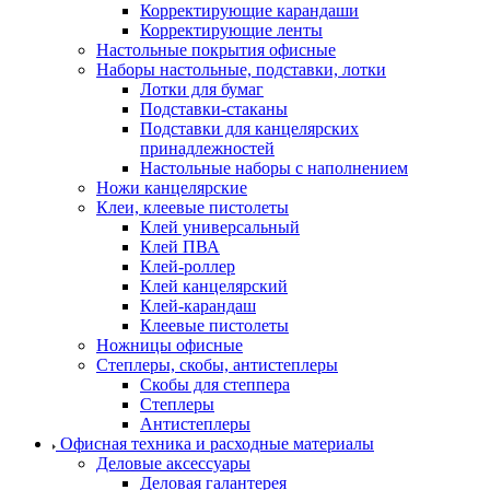
Корректирующие карандаши
Корректирующие ленты
Настольные покрытия офисные
Наборы настольные, подставки, лотки
Лотки для бумаг
Подставки-стаканы
Подставки для канцелярских
принадлежностей
Настольные наборы с наполнением
Ножи канцелярские
Клеи, клеевые пистолеты
Клей универсальный
Клей ПВА
Клей-роллер
Клей канцелярский
Клей-карандаш
Клеевые пистолеты
Ножницы офисные
Степлеры, скобы, антистеплеры
Скобы для степпера
Степлеры
Антистеплеры
Офисная техника и расходные материалы
Деловые аксессуары
Деловая галантерея