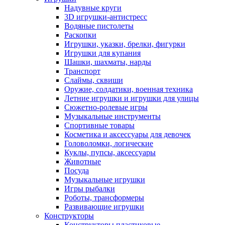
Надувные круги
3D игрушки-антистресс
Водяные пистолеты
Раскопки
Игрушки, указки, брелки, фигурки
Игрушки для купания
Шашки, шахматы, нарды
Транспорт
Слаймы, сквиши
Оружие, солдатики, военная техника
Летние игрушки и игрушки для улицы
Сюжетно-ролевые игры
Музыкальные инструменты
Спортивные товары
Косметика и аксессуары для девочек
Головоломки, логические
Куклы, пупсы, аксессуары
Животные
Посуда
Музыкальные игрушки
Игры рыбалки
Роботы, трансформеры
Развивающие игрушки
Конструкторы
Конструкторы пластиковые