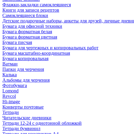
Флажки-закладки самоклеящиеся
Книги для записи рецептов
Самоклеящиеся блоки
Детские подарочные наборы, анкеты для друзей, личные днев
Бумага для офисной техники
Бумага форматная белая
Бумага форматная цветная
Бумага писчая
Бумага для чертежных и копировальных работ
Бумага масштабно-координатная
Бумага копировальная
Ватман
Папки для черчения
Калька
Альбомы для черчения
Фотобумага
Lomond
Revcol
Hi-image
Конверты почтовые
Тетради
Читательские дневники
Тетради 12-24 с однотонной обложкой
Тетради бумвинил
Тетради для конспектов А4