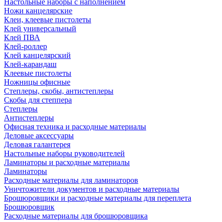
Настольные наборы с наполнением
Ножи канцелярские
Клеи, клеевые пистолеты
Клей универсальный
Клей ПВА
Клей-роллер
Клей канцелярский
Клей-карандаш
Клеевые пистолеты
Ножницы офисные
Степлеры, скобы, антистеплеры
Скобы для степпера
Степлеры
Антистеплеры
Офисная техника и расходные материалы
Деловые аксессуары
Деловая галантерея
Настольные наборы руководителей
Ламинаторы и расходные материалы
Ламинаторы
Расходные материалы для ламинаторов
Уничтожители документов и расходные материалы
Брошюровщики и расходные материалы для переплета
Брошюровщик
Расходные материалы для брошюровщика