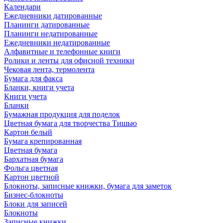
Календари
Ежедневники датированные
Планинги датированные
Планинги недатированные
Ежедневники недатированные
Алфавитные и телефонные книги
Ролики и ленты для офисной техники
Чековая лента, термолента
Бумага для факса
Бланки, книги учета
Книги учета
Бланки
Бумажная продукция для поделок
Цветная бумага для творчества Тишью
Картон белый
Бумага крепированная
Цветная бумага
Бархатная бумага
Фольга цветная
Картон цветной
Блокноты, записные книжки, бумага для заметок
Бизнес-блокноты
Блоки для записей
Блокноты
Записные книжки