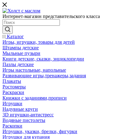
Интернет-магазин представительского класса
Каталог
Игры, игрушки, товары для детей
Штампы детские
Мыльные пузыри
Книги детские, сказки, энциклопедии
Пазлы детские
Игры настольные, напольные
Развивающие игры,тренажеры,задания
Плакаты
Ростомеры
Раскраски
Книжки с заданиями,прописи
Игрушки
Надувные круги
3D игрушки-антистресс
Водяные пистолеты
Раскопки
Игрушки, указки, брелки, фигурки
Игрушки для купания