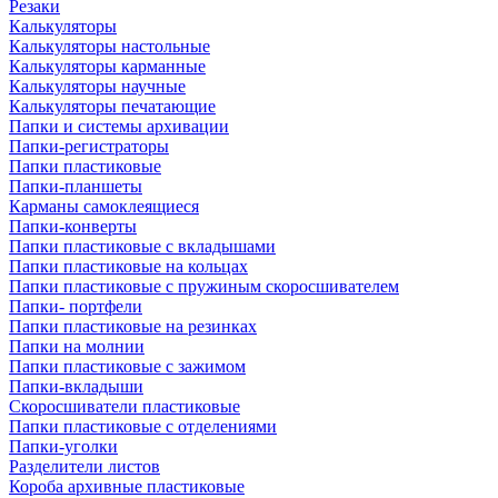
Резаки
Калькуляторы
Калькуляторы настольные
Калькуляторы карманные
Калькуляторы научные
Калькуляторы печатающие
Папки и системы архивации
Папки-регистраторы
Папки пластиковые
Папки-планшеты
Карманы самоклеящиеся
Папки-конверты
Папки пластиковые с вкладышами
Папки пластиковые на кольцах
Папки пластиковые с пружиным скоросшивателем
Папки- портфели
Папки пластиковые на резинках
Папки на молнии
Папки пластиковые с зажимом
Папки-вкладыши
Скоросшиватели пластиковые
Папки пластиковые с отделениями
Папки-уголки
Разделители листов
Короба архивные пластиковые