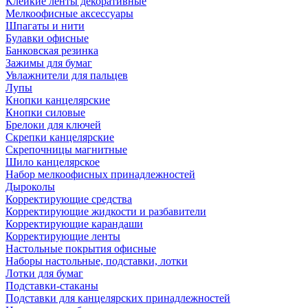
Клейкие ленты декоративные
Мелкоофисные аксессуары
Шпагаты и нити
Булавки офисные
Банковская резинка
Зажимы для бумаг
Увлажнители для пальцев
Лупы
Кнопки канцелярские
Кнопки силовые
Брелоки для ключей
Скрепки канцелярские
Скрепочницы магнитные
Шило канцелярское
Набор мелкоофисных принадлежностей
Дыроколы
Корректирующие средства
Корректирующие жидкости и разбавители
Корректирующие карандаши
Корректирующие ленты
Настольные покрытия офисные
Наборы настольные, подставки, лотки
Лотки для бумаг
Подставки-стаканы
Подставки для канцелярских принадлежностей