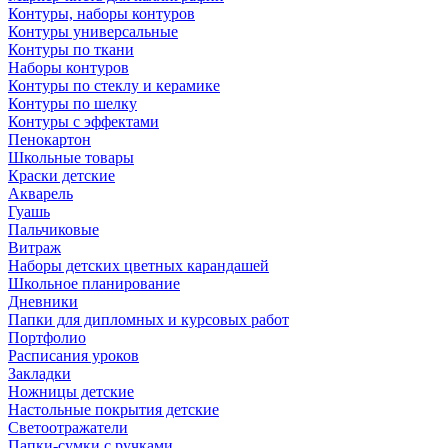
Контуры, наборы контуров
Контуры универсальные
Контуры по ткани
Наборы контуров
Контуры по стеклу и керамике
Контуры по шелку
Контуры с эффектами
Пенокартон
Школьные товары
Краски детские
Акварель
Гуашь
Пальчиковые
Витраж
Наборы детских цветных карандашей
Школьное планирование
Дневники
Папки для дипломных и курсовых работ
Портфолио
Расписания уроков
Закладки
Ножницы детские
Настольные покрытия детские
Светоотражатели
Папки-сумки с ручками