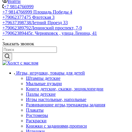
Войти
+7 9814766999
+7 9814766999
Площадь Победы 4
+79062377475
Флотская 3
+79637398738
Летний Проезд 33
+79062389792
Ленинский проспект, 7-9
+79062389445
г. Черняховск , улица Ленина, 41
Заказать звонок
Игры, игрушки, товары для детей
Штампы детские
Мыльные пузыри
Книги детские, сказки, энциклопедии
Пазлы детские
Игры настольные, напольные
Развивающие игры,тренажеры,задания
Плакаты
Ростомеры
Раскраски
Книжки с заданиями,прописи
Игрушки