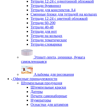
Тетради 12-24 с однотонной обложкой
Тетради бумвинил
Тетради для конспектов А4
Сменные блоки для тетрадей на кольцах
Тетради 12-24 с цветной обложкой
Тетради 60-200
Тетради 40-48
Тетради для нот
Тетради на кольцах
Тетради тематические
Тетради-словарики
Этикет-лента, ценники, бумага
самоклеющаяся
Альбомы для рисования
Офисные принадлежности
Штемпельная продукция
Штемпельные краски
Датеры
Печати самонаборные
Нумераторы
Оснастки для штампов