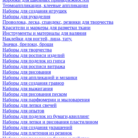
Термоаппликации, клеевые аппликации
Наборы для создания игрушек
Наборы для рукоделия
Проволока, леска, спандекс, резинки для творчества
Красители и маркеры для разметки ткани
Инструменты и материалы для валяния
Наклейки для ногтей, лица, тату.
Значки, брелоки, броши
Наборы для творчества
Наборы для росписи изделий
Наборы для поделок из гипса
Наборы для росписи витража
Наборы для рисования
Наборы для аппликаций и мозаики
Наборы для создания гравюр
Наборы для выжигания
Наборы для рисования песком
Наборы для парфюмерии и мыловарения
Наборы для лепки свечей
Наборы для опытов
Наборы для поделок из бумаги,квиллинг
Наборы для лепки и рисования пластилином
Наборы для создания украшений
Наборы для плетения из резинок