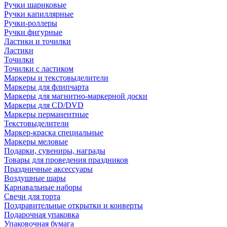
Ручки шариковые
Ручки капиллярные
Ручки-роллеры
Ручки фигурные
Ластики и точилки
Ластики
Точилки
Точилки с ластиком
Маркеры и текстовыделители
Маркеры для флипчарта
Маркеры для магнитно-маркерной доски
Маркеры для CD/DVD
Маркеры перманентные
Текстовыделители
Маркер-краска специальные
Маркеры меловые
Подарки, сувениры, награды
Товары для проведения праздников
Праздничные аксессуары
Воздушные шары
Карнавальные наборы
Свечи для торта
Поздравительные открытки и конверты
Подарочная упаковка
Упаковочная бумага