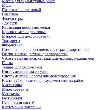
Массы для скульптурных работ
Молд
Пластилин шариковый
Пластика
Фломастеры
Декупаж
Карандаши восковые, мелки
Краски и мелки для грима
Маркеры для декорирования
Трафареты
Флористика
Помпоны, проволка синельная, перья декоративные
Глазки, носики, ротики для творчества
Часовые механизмы, стрелки для часовых механизмов
Пазлы
Товары для художников
Инструменты и аксессуары
Инструменты и наборы для моделирования
Кисти-губки, валики для художественных работ
Мастихины
Макетирование
Манекены
Растушевки
Пеналы для кистей
Кистемойки, масленки