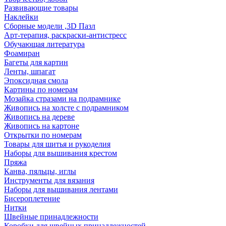
Развивающие товары
Наклейки
Сборные модели ,3D Пазл
Арт-терапия, раскраски-антистресс
Обучающая литература
Фоамиран
Багеты для картин
Ленты, шпагат
Эпоксидная смола
Картины по номерам
Мозайка стразами на подрамнике
Живопись на холсте с подрамником
Живопись на дереве
Живопись на картоне
Открытки по номерам
Товары для шитья и рукоделия
Наборы для вышивания крестом
Пряжа
Канва, пяльцы, иглы
Инструменты для вязания
Наборы для вышивания лентами
Бисероплетение
Нитки
Швейные принадлежности
Коробки для швейных принадлежностей