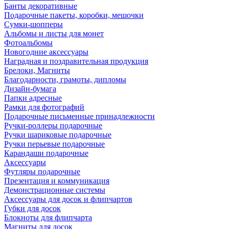
Банты декоративные
Подарочные пакеты, коробки, мешочки
Сумки-шопперы
Альбомы и листы для монет
Фотоальбомы
Новогодние аксессуары
Наградная и поздравительная продукция
Брелоки, Магниты
Благодарности, грамоты, дипломы
Дизайн-бумага
Папки адресные
Рамки для фотографий
Подарочные письменные принадлежности
Ручки-роллеры подарочные
Ручки шариковые подарочные
Ручки перьевые подарочные
Карандаши подарочные
Аксессуары
Футляры подарочные
Презентация и коммуникация
Демонстрационные системы
Аксессуары для досок и флипчартов
Губки для досок
Блокноты для флипчарта
Магниты для досок