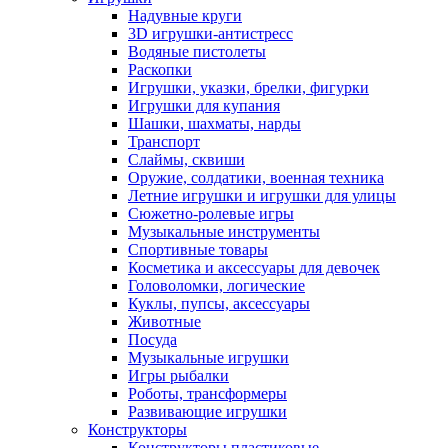
Надувные круги
3D игрушки-антистресс
Водяные пистолеты
Раскопки
Игрушки, указки, брелки, фигурки
Игрушки для купания
Шашки, шахматы, нарды
Транспорт
Слаймы, сквиши
Оружие, солдатики, военная техника
Летние игрушки и игрушки для улицы
Сюжетно-ролевые игры
Музыкальные инструменты
Спортивные товары
Косметика и аксессуары для девочек
Головоломки, логические
Куклы, пупсы, аксессуары
Животные
Посуда
Музыкальные игрушки
Игры рыбалки
Роботы, трансформеры
Развивающие игрушки
Конструкторы
Конструкторы пластиковые