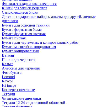
Флажки-закладки самоклеящиеся
Книги для записи рецептов
Самоклеящиеся блоки
Детские подарочные наборы, анкеты для друзей, личные
дневники
Бумага для офисной техники
Бумага форматная белая
Бумага форматная цветная
Бумага писчая
Бумага для чертежных и копировальных работ
Бумага масштабно-координатная
Бумага копировальная
Ватман
Папки для черчения
Калька
Альбомы для черчения
Фотобумага
Lomond
Revcol
Hi-image
Конверты почтовые
Тетради
Читательские дневники
Тетради 12-24 с однотонной обложкой
Тетради бумвинил