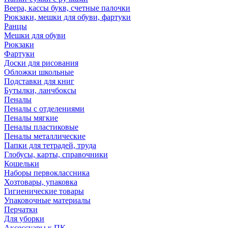
Веера, кассы букв, счетные палочки
Рюкзаки, мешки для обуви, фартуки
Ранцы
Мешки для обуви
Рюкзаки
Фартуки
Доски для рисования
Обложки школьные
Подставки для книг
Бутылки, ланчбоксы
Пеналы
Пеналы с отделениями
Пеналы мягкие
Пеналы пластиковые
Пеналы металлические
Папки для тетрадей, труда
Глобусы, карты, справочники
Кошельки
Наборы первоклассника
Хозтовары, упаковка
Гигиенические товары
Упаковочные материалы
Перчатки
Для уборки
Аксессуары к ПК