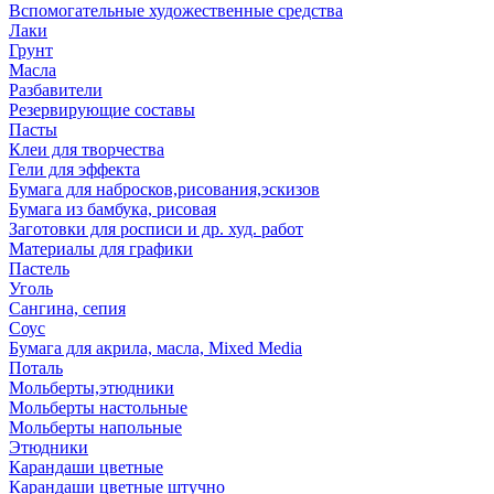
Вспомогательные художественные средства
Лаки
Грунт
Масла
Разбавители
Резервирующие составы
Пасты
Клеи для творчества
Гели для эффекта
Бумага для набросков,рисования,эскизов
Бумага из бамбука, рисовая
Заготовки для росписи и др. худ. работ
Материалы для графики
Пастель
Уголь
Сангина, сепия
Соус
Бумага для акрила, масла, Mixed Media
Поталь
Мольберты,этюдники
Мольберты настольные
Мольберты напольные
Этюдники
Карандаши цветные
Карандаши цветные штучно