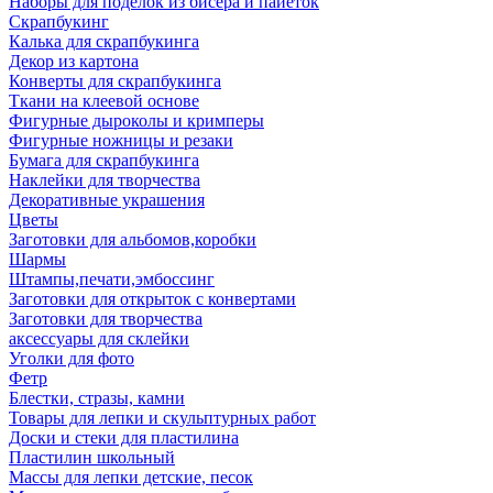
Наборы для поделок из бисера и пайеток
Скрапбукинг
Калька для скрапбукинга
Декор из картона
Конверты для скрапбукинга
Ткани на клеевой основе
Фигурные дыроколы и кримперы
Фигурные ножницы и резаки
Бумага для скрапбукинга
Наклейки для творчества
Декоративные украшения
Цветы
Заготовки для альбомов,коробки
Шармы
Штампы,печати,эмбоссинг
Заготовки для открыток с конвертами
Заготовки для творчества
аксессуары для склейки
Уголки для фото
Фетр
Блестки, стразы, камни
Товары для лепки и скульптурных работ
Доски и стеки для пластилина
Пластилин школьный
Массы для лепки детские, песок