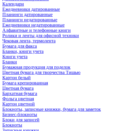
Календари
Ежедневники датированные
Планинги датированные
Планинги недатированные
Ежедневники недатированные
Алфавитные и телефонные книги
Ролики и ленты для офисной техники
Чековая лента, термолента
Бумага для факса
Бланки, книги учета
Книги учета
Бланки
Бумажная продукция для поделок
Цветная бумага для творчества Тишью
Картон белый
Бумага крепированная
Цветная бумага
Бархатная бумага
Фольга цветная
Картон цветной
Блокноты, записные книжки, бумага для заметок
Бизнес-блокноты
Блоки для записей
Блокноты
Записные книжки