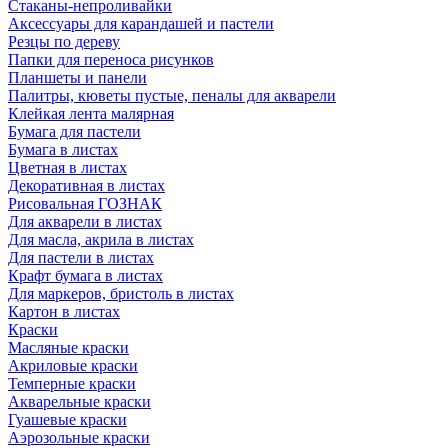
Стаканы-непроливайки
Аксессуары для карандашей и пастели
Резцы по дереву
Папки для переноса рисунков
Планшеты и панели
Палитры, кюветы пустые, пеналы для акварели
Клейкая лента малярная
Бумага для пастели
Бумага в листах
Цветная в листах
Декоративная в листах
Рисовальная ГОЗНАК
Для акварели в листах
Для масла, акрила в листах
Для пастели в листах
Крафт бумага в листах
Для маркеров, бристоль в листах
Картон в листах
Краски
Масляные краски
Акриловые краски
Темперные краски
Акварельные краски
Гуашевые краски
Аэрозольные краски