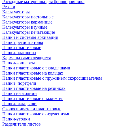
Расходные материалы для брошюровщика
Резаки
Калькуляторы
Калькуляторы настольные
Калькуляторы карманные
Калькуляторы научные
Калькуляторы печатающие
Папки и системы архивации
Папки-регистраторы
Папки пластиковые
Папки-планшеты
Карманы самоклеящиеся
Папки-конверты
Папки пластиковые с вкладышами
Папки пластиковые на кольцах
Папки пластиковые с пружиным скоросшивателем
Папки- портфели
Папки пластиковые на резинках
Папки на молнии
Папки пластиковые с зажимом
Папки-вкладыши
Скоросшиватели пластиковые
Папки пластиковые с отделениями
Папки-уголки
Разделители листов