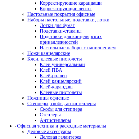
Корректирующие карандаши
Корректирующие ленты
Настольные покрытия офисные
Наборы настольные, подставки, лотки
Лотки для бумаг
Подставки-стаканы
Подставки для канцелярских
принадлежностей
Настольные наборы с наполнением
Ножи канцелярские
Клеи, клеевые пистолеты
Клей универсальный
Клей ПВА
Клей-роллер
Клей канцелярский
Клей-карандаш
Клеевые пистолеты
Ножницы офисные
Степлеры, скобы, антистеплеры
Скобы для степпера
Степлеры
Антистеплеры
Офисная техника и расходные материалы
Деловые аксессуары
Деловая галантерея