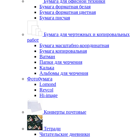
Бумага для офисной техники
Бумага форматная белая
Бумага форматная цветная
Бумага писчая
Бумага для чертежных и копировальных
работ
Бумага масштабно-координатная
Бумага копировальная
Ватман
Папки для черчения
Калька
Альбомы для черчения
Фотобумага
Lomond
Revcol
Hi-image
Конверты почтовые
Тетради
Читательские дневники