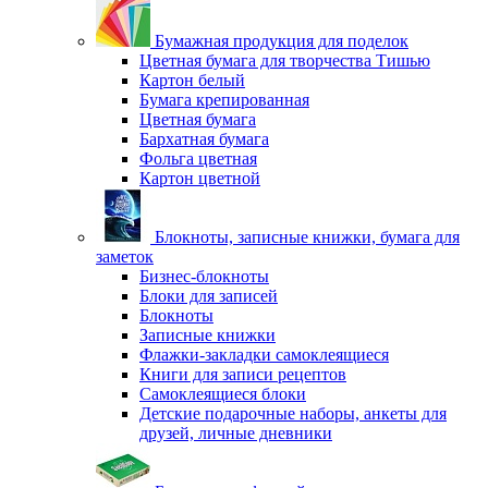
Бумажная продукция для поделок
Цветная бумага для творчества Тишью
Картон белый
Бумага крепированная
Цветная бумага
Бархатная бумага
Фольга цветная
Картон цветной
Блокноты, записные книжки, бумага для
заметок
Бизнес-блокноты
Блоки для записей
Блокноты
Записные книжки
Флажки-закладки самоклеящиеся
Книги для записи рецептов
Самоклеящиеся блоки
Детские подарочные наборы, анкеты для
друзей, личные дневники