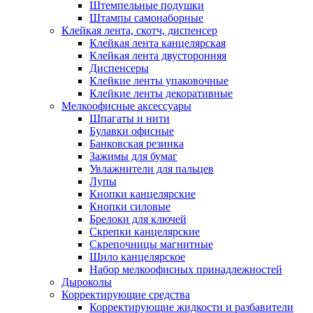
Штемпельные подушки
Штампы самонаборные
Клейкая лента, скотч, диспенсер
Клейкая лента канцелярская
Клейкая лента двусторонняя
Диспенсеры
Клейкие ленты упаковочные
Клейкие ленты декоративные
Мелкоофисные аксессуары
Шпагаты и нити
Булавки офисные
Банковская резинка
Зажимы для бумаг
Увлажнители для пальцев
Лупы
Кнопки канцелярские
Кнопки силовые
Брелоки для ключей
Скрепки канцелярские
Скрепочницы магнитные
Шило канцелярское
Набор мелкоофисных принадлежностей
Дыроколы
Корректирующие средства
Корректирующие жидкости и разбавители