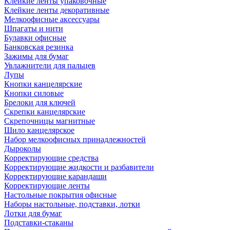
Клейкие ленты упаковочные
Клейкие ленты декоративные
Мелкоофисные аксессуары
Шпагаты и нити
Булавки офисные
Банковская резинка
Зажимы для бумаг
Увлажнители для пальцев
Лупы
Кнопки канцелярские
Кнопки силовые
Брелоки для ключей
Скрепки канцелярские
Скрепочницы магнитные
Шило канцелярское
Набор мелкоофисных принадлежностей
Дыроколы
Корректирующие средства
Корректирующие жидкости и разбавители
Корректирующие карандаши
Корректирующие ленты
Настольные покрытия офисные
Наборы настольные, подставки, лотки
Лотки для бумаг
Подставки-стаканы