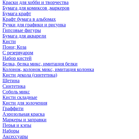
Краски для хобби и творчества
Бумага для комиксов ,маркеров
Бумага крафт
Крафт бумага в альбомах
Ручки для графики и рисунка
Гипсовые фигуры
Бумага для акварели
Кисти
Пони; Коза
С резервуаром
Набор кистей
Белка, белка микс, имитация белки
Колонок, колонок микс, имитация колонка
Кисти декола (синтетика)
Щетина
Синтетика
Соболь микс
Кисти складные
Кисти для золочения
Граффити
Аэрозольная краска
Маркеры и заправки
Перья и кэпы
Наборы
Аксессуары