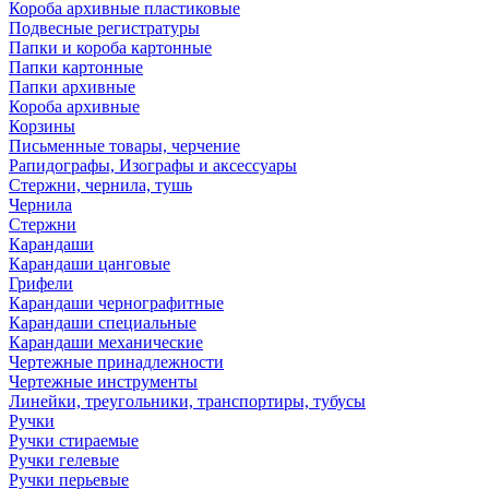
Короба архивные пластиковые
Подвесные регистратуры
Папки и короба картонные
Папки картонные
Папки архивные
Короба архивные
Корзины
Письменные товары, черчение
Рапидографы, Изографы и аксессуары
Стержни, чернила, тушь
Чернила
Стержни
Карандаши
Карандаши цанговые
Грифели
Карандаши чернографитные
Карандаши специальные
Карандаши механические
Чертежные принадлежности
Чертежные инструменты
Линейки, треугольники, транспортиры, тубусы
Ручки
Ручки стираемые
Ручки гелевые
Ручки перьевые