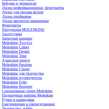
Бейджи и держатели
Доски информационные, флипчарты
Доски для письма мелом
Доски пробковые
Доски магнитно-маркерные
Флипчарты
Продукция MOLESKINE
Аксессуары
Записные книжки
Moleskine Two-Go
Moleskine Cahier
Moleskine Denim
Moleskine Time
Адресные книги
Moleskine Passions
Moleskine Classic
Moleskine для творчества
Moleskine путеводители
Moleskine Folio
Moleskine Reporter
Специальные серии Moleskine
Подарочные наборы Moleskine
Ручки и карандаши
Ежедневники и еженедельники
Творчество, хобби