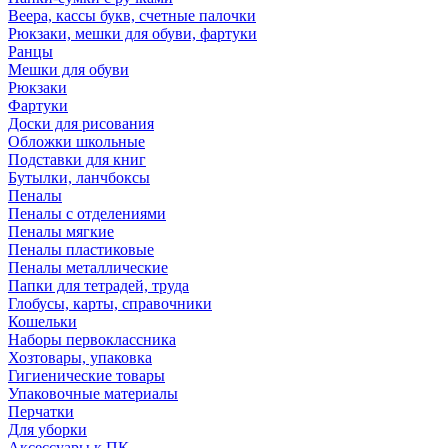
Веера, кассы букв, счетные палочки
Рюкзаки, мешки для обуви, фартуки
Ранцы
Мешки для обуви
Рюкзаки
Фартуки
Доски для рисования
Обложки школьные
Подставки для книг
Бутылки, ланчбоксы
Пеналы
Пеналы с отделениями
Пеналы мягкие
Пеналы пластиковые
Пеналы металлические
Папки для тетрадей, труда
Глобусы, карты, справочники
Кошельки
Наборы первоклассника
Хозтовары, упаковка
Гигиенические товары
Упаковочные материалы
Перчатки
Для уборки
Аксессуары к ПК