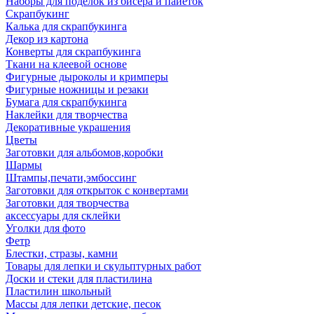
Наборы для поделок из бисера и пайеток
Скрапбукинг
Калька для скрапбукинга
Декор из картона
Конверты для скрапбукинга
Ткани на клеевой основе
Фигурные дыроколы и кримперы
Фигурные ножницы и резаки
Бумага для скрапбукинга
Наклейки для творчества
Декоративные украшения
Цветы
Заготовки для альбомов,коробки
Шармы
Штампы,печати,эмбоссинг
Заготовки для открыток с конвертами
Заготовки для творчества
аксессуары для склейки
Уголки для фото
Фетр
Блестки, стразы, камни
Товары для лепки и скульптурных работ
Доски и стеки для пластилина
Пластилин школьный
Массы для лепки детские, песок