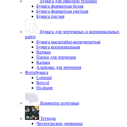
Бумага для офисной техники
Бумага форматная белая
Бумага форматная цветная
Бумага писчая
Бумага для чертежных и копировальных
работ
Бумага масштабно-координатная
Бумага копировальная
Ватман
Папки для черчения
Калька
Альбомы для черчения
Фотобумага
Lomond
Revcol
Hi-image
Конверты почтовые
Тетради
Читательские дневники