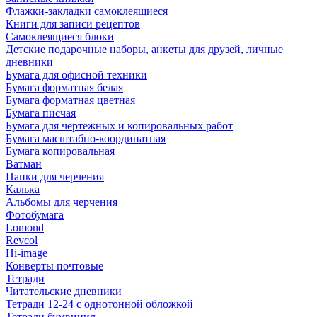
Флажки-закладки самоклеящиеся
Книги для записи рецептов
Самоклеящиеся блоки
Детские подарочные наборы, анкеты для друзей, личные
дневники
Бумага для офисной техники
Бумага форматная белая
Бумага форматная цветная
Бумага писчая
Бумага для чертежных и копировальных работ
Бумага масштабно-координатная
Бумага копировальная
Ватман
Папки для черчения
Калька
Альбомы для черчения
Фотобумага
Lomond
Revcol
Hi-image
Конверты почтовые
Тетради
Читательские дневники
Тетради 12-24 с однотонной обложкой
Тетради бумвинил