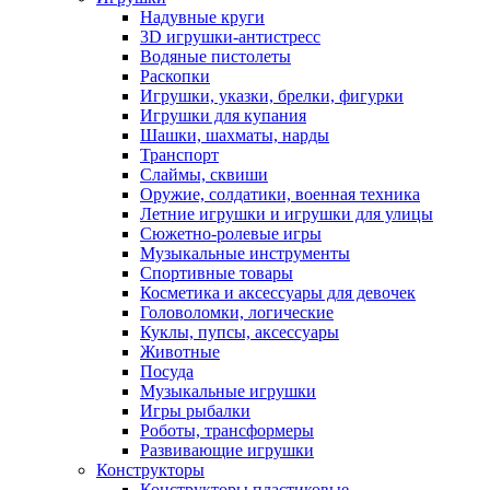
Надувные круги
3D игрушки-антистресс
Водяные пистолеты
Раскопки
Игрушки, указки, брелки, фигурки
Игрушки для купания
Шашки, шахматы, нарды
Транспорт
Слаймы, сквиши
Оружие, солдатики, военная техника
Летние игрушки и игрушки для улицы
Сюжетно-ролевые игры
Музыкальные инструменты
Спортивные товары
Косметика и аксессуары для девочек
Головоломки, логические
Куклы, пупсы, аксессуары
Животные
Посуда
Музыкальные игрушки
Игры рыбалки
Роботы, трансформеры
Развивающие игрушки
Конструкторы
Конструкторы пластиковые