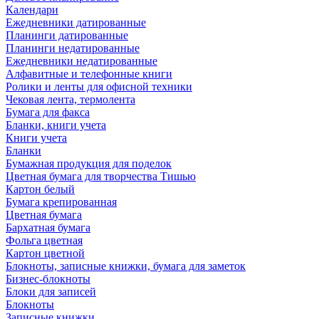
Календари
Ежедневники датированные
Планинги датированные
Планинги недатированные
Ежедневники недатированные
Алфавитные и телефонные книги
Ролики и ленты для офисной техники
Чековая лента, термолента
Бумага для факса
Бланки, книги учета
Книги учета
Бланки
Бумажная продукция для поделок
Цветная бумага для творчества Тишью
Картон белый
Бумага крепированная
Цветная бумага
Бархатная бумага
Фольга цветная
Картон цветной
Блокноты, записные книжки, бумага для заметок
Бизнес-блокноты
Блоки для записей
Блокноты
Записные книжки