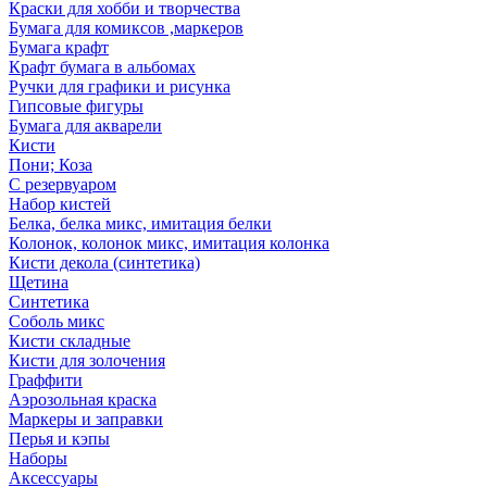
Краски для хобби и творчества
Бумага для комиксов ,маркеров
Бумага крафт
Крафт бумага в альбомах
Ручки для графики и рисунка
Гипсовые фигуры
Бумага для акварели
Кисти
Пони; Коза
С резервуаром
Набор кистей
Белка, белка микс, имитация белки
Колонок, колонок микс, имитация колонка
Кисти декола (синтетика)
Щетина
Синтетика
Соболь микс
Кисти складные
Кисти для золочения
Граффити
Аэрозольная краска
Маркеры и заправки
Перья и кэпы
Наборы
Аксессуары