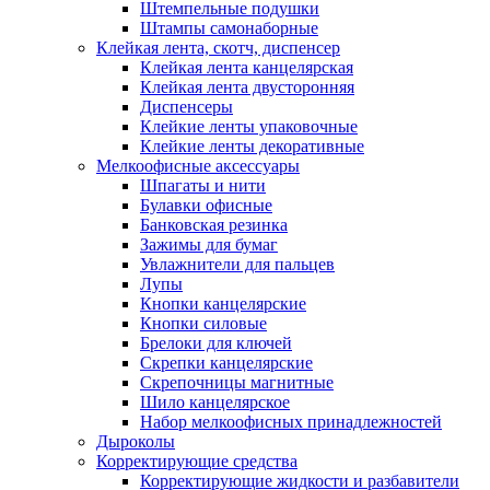
Штемпельные подушки
Штампы самонаборные
Клейкая лента, скотч, диспенсер
Клейкая лента канцелярская
Клейкая лента двусторонняя
Диспенсеры
Клейкие ленты упаковочные
Клейкие ленты декоративные
Мелкоофисные аксессуары
Шпагаты и нити
Булавки офисные
Банковская резинка
Зажимы для бумаг
Увлажнители для пальцев
Лупы
Кнопки канцелярские
Кнопки силовые
Брелоки для ключей
Скрепки канцелярские
Скрепочницы магнитные
Шило канцелярское
Набор мелкоофисных принадлежностей
Дыроколы
Корректирующие средства
Корректирующие жидкости и разбавители