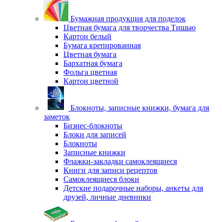
Бумажная продукция для поделок
Цветная бумага для творчества Тишью
Картон белый
Бумага крепированная
Цветная бумага
Бархатная бумага
Фольга цветная
Картон цветной
Блокноты, записные книжки, бумага для
заметок
Бизнес-блокноты
Блоки для записей
Блокноты
Записные книжки
Флажки-закладки самоклеящиеся
Книги для записи рецептов
Самоклеящиеся блоки
Детские подарочные наборы, анкеты для
друзей, личные дневники