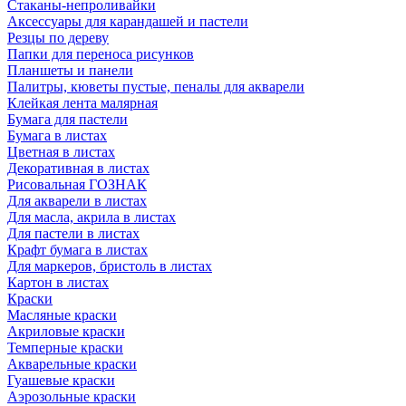
Стаканы-непроливайки
Аксессуары для карандашей и пастели
Резцы по дереву
Папки для переноса рисунков
Планшеты и панели
Палитры, кюветы пустые, пеналы для акварели
Клейкая лента малярная
Бумага для пастели
Бумага в листах
Цветная в листах
Декоративная в листах
Рисовальная ГОЗНАК
Для акварели в листах
Для масла, акрила в листах
Для пастели в листах
Крафт бумага в листах
Для маркеров, бристоль в листах
Картон в листах
Краски
Масляные краски
Акриловые краски
Темперные краски
Акварельные краски
Гуашевые краски
Аэрозольные краски