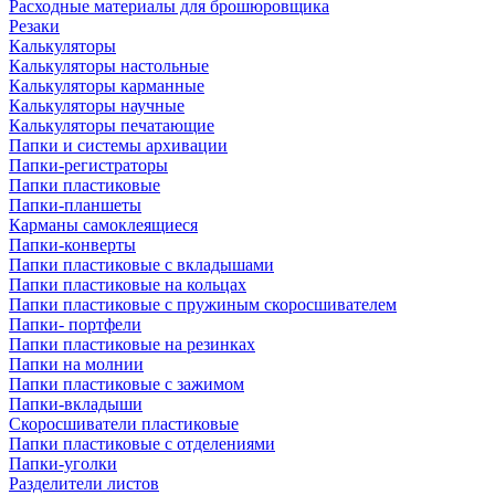
Расходные материалы для брошюровщика
Резаки
Калькуляторы
Калькуляторы настольные
Калькуляторы карманные
Калькуляторы научные
Калькуляторы печатающие
Папки и системы архивации
Папки-регистраторы
Папки пластиковые
Папки-планшеты
Карманы самоклеящиеся
Папки-конверты
Папки пластиковые с вкладышами
Папки пластиковые на кольцах
Папки пластиковые с пружиным скоросшивателем
Папки- портфели
Папки пластиковые на резинках
Папки на молнии
Папки пластиковые с зажимом
Папки-вкладыши
Скоросшиватели пластиковые
Папки пластиковые с отделениями
Папки-уголки
Разделители листов