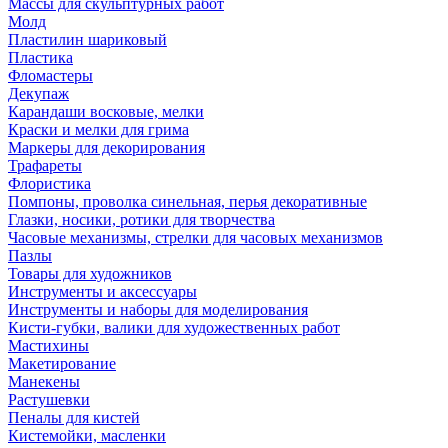
Массы для скульптурных работ
Молд
Пластилин шариковый
Пластика
Фломастеры
Декупаж
Карандаши восковые, мелки
Краски и мелки для грима
Маркеры для декорирования
Трафареты
Флористика
Помпоны, проволка синельная, перья декоративные
Глазки, носики, ротики для творчества
Часовые механизмы, стрелки для часовых механизмов
Пазлы
Товары для художников
Инструменты и аксессуары
Инструменты и наборы для моделирования
Кисти-губки, валики для художественных работ
Мастихины
Макетирование
Манекены
Растушевки
Пеналы для кистей
Кистемойки, масленки