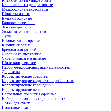
Клейкие ленты упаковочные
Клейкие ленты декоративные
Мелкоофисные аксессуары
Шпагаты и нити
Булавки офисные
Банковская резинка
Зажимы для бумаг
Увлажнители для пальцев
Лупы
Кнопки канцелярские
Кнопки силовые
Брелоки для ключей
Скрепки канцелярские
Скрепочницы магнитные
Шило канцелярское
Набор мелкоофисных принадлежностей
Дыроколы
Корректирующие средства
Корректирующие жидкости и разбавители
Корректирующие карандаши
Корректирующие ленты
Настольные покрытия офисные
Наборы настольные, подставки, лотки
Лотки для бумаг
Подставки-стаканы