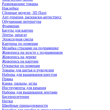
Развивающие товары
Наклейки
Сборные модели ,3D Пазл
Арт-терапия, раскраски-антистресс
Обучающая литература
Фоамиран
Багеты для картин
Ленты, шпагат
Эпоксидная смола
Картины по номерам
Мозайка стразами на подрамнике
Живопись на холсте с подрамником
Живопись на дереве
Живопись на картоне
Открытки по номерам
Товары для шитья и рукоделия
Наборы для вышивания крестом
Пряжа
Канва, пяльцы, иглы
Инструменты для вязания
Наборы для вышивания лентами
Бисероплетение
Нитки
Швейные принадлежности
Коробки для швейных принадлежностей