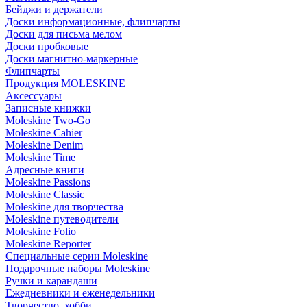
Бейджи и держатели
Доски информационные, флипчарты
Доски для письма мелом
Доски пробковые
Доски магнитно-маркерные
Флипчарты
Продукция MOLESKINE
Аксессуары
Записные книжки
Moleskine Two-Go
Moleskine Cahier
Moleskine Denim
Moleskine Time
Адресные книги
Moleskine Passions
Moleskine Classic
Moleskine для творчества
Moleskine путеводители
Moleskine Folio
Moleskine Reporter
Специальные серии Moleskine
Подарочные наборы Moleskine
Ручки и карандаши
Ежедневники и еженедельники
Творчество, хобби