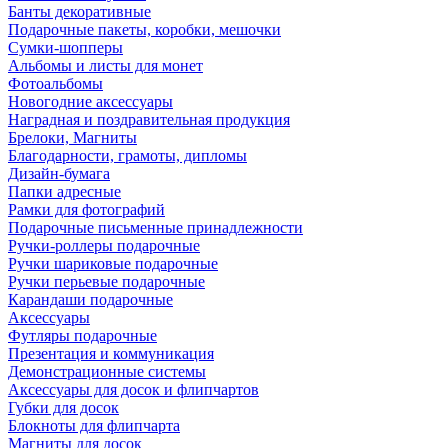
Банты декоративные
Подарочные пакеты, коробки, мешочки
Сумки-шопперы
Альбомы и листы для монет
Фотоальбомы
Новогодние аксессуары
Наградная и поздравительная продукция
Брелоки, Магниты
Благодарности, грамоты, дипломы
Дизайн-бумага
Папки адресные
Рамки для фотографий
Подарочные письменные принадлежности
Ручки-роллеры подарочные
Ручки шариковые подарочные
Ручки перьевые подарочные
Карандаши подарочные
Аксессуары
Футляры подарочные
Презентация и коммуникация
Демонстрационные системы
Аксессуары для досок и флипчартов
Губки для досок
Блокноты для флипчарта
Магниты для досок