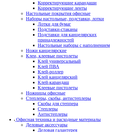
Корректирующие карандаши
Корректирующие ленты
Настольные покрытия офисные
Наборы настольные, подставки, лотки
Лотки для бумаг
Подставки-стаканы
Подставки для канцелярских
принадлежностей
Настольные наборы с наполнением
Ножи канцелярские
Клеи, клеевые пистолеты
Клей универсальный
Клей ПВА
Клей-роллер
Клей канцелярский
Клей-карандаш
Клеевые пистолеты
Ножницы офисные
Степлеры, скобы, антистеплеры
Скобы для степпера
Степлеры
Антистеплеры
Офисная техника и расходные материалы
Деловые аксессуары
Деловая галантерея