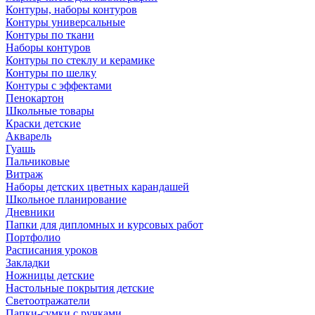
Контуры, наборы контуров
Контуры универсальные
Контуры по ткани
Наборы контуров
Контуры по стеклу и керамике
Контуры по шелку
Контуры с эффектами
Пенокартон
Школьные товары
Краски детские
Акварель
Гуашь
Пальчиковые
Витраж
Наборы детских цветных карандашей
Школьное планирование
Дневники
Папки для дипломных и курсовых работ
Портфолио
Расписания уроков
Закладки
Ножницы детские
Настольные покрытия детские
Светоотражатели
Папки-сумки с ручками