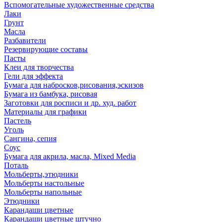
Вспомогательные художественные средства
Лаки
Грунт
Масла
Разбавители
Резервирующие составы
Пасты
Клеи для творчества
Гели для эффекта
Бумага для набросков,рисования,эскизов
Бумага из бамбука, рисовая
Заготовки для росписи и др. худ. работ
Материалы для графики
Пастель
Уголь
Сангина, сепия
Соус
Бумага для акрила, масла, Mixed Media
Поталь
Мольберты,этюдники
Мольберты настольные
Мольберты напольные
Этюдники
Карандаши цветные
Карандаши цветные штучно