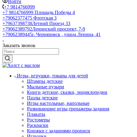
Войти
+7 9814766999
+7 9814766999
Площадь Победы 4
+79062377475
Флотская 3
+79637398738
Летний Проезд 33
+79062389792
Ленинский проспект, 7-9
+79062389445
г. Черняховск , улица Ленина, 41
Заказать звонок
Игры, игрушки, товары для детей
Штампы детские
Мыльные пузыри
Книги детские, сказки, энциклопедии
Пазлы детские
Игры настольные, напольные
Развивающие игры,тренажеры,задания
Плакаты
Ростомеры
Раскраски
Книжки с заданиями,прописи
Игрушки