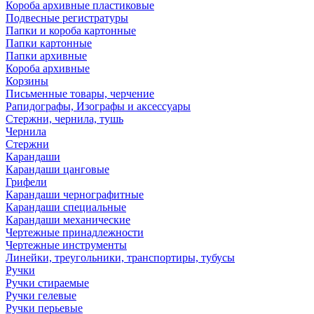
Короба архивные пластиковые
Подвесные регистратуры
Папки и короба картонные
Папки картонные
Папки архивные
Короба архивные
Корзины
Письменные товары, черчение
Рапидографы, Изографы и аксессуары
Стержни, чернила, тушь
Чернила
Стержни
Карандаши
Карандаши цанговые
Грифели
Карандаши чернографитные
Карандаши специальные
Карандаши механические
Чертежные принадлежности
Чертежные инструменты
Линейки, треугольники, транспортиры, тубусы
Ручки
Ручки стираемые
Ручки гелевые
Ручки перьевые