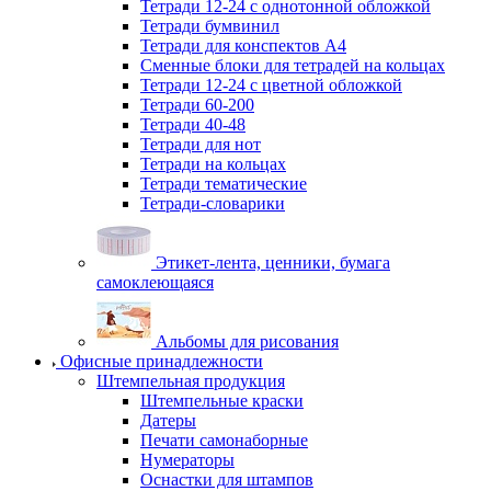
Тетради 12-24 с однотонной обложкой
Тетради бумвинил
Тетради для конспектов А4
Сменные блоки для тетрадей на кольцах
Тетради 12-24 с цветной обложкой
Тетради 60-200
Тетради 40-48
Тетради для нот
Тетради на кольцах
Тетради тематические
Тетради-словарики
Этикет-лента, ценники, бумага
самоклеющаяся
Альбомы для рисования
Офисные принадлежности
Штемпельная продукция
Штемпельные краски
Датеры
Печати самонаборные
Нумераторы
Оснастки для штампов