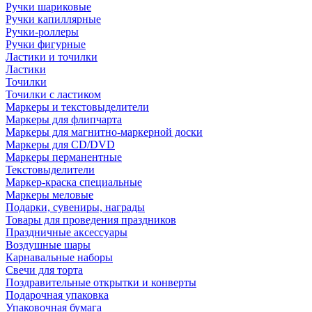
Ручки шариковые
Ручки капиллярные
Ручки-роллеры
Ручки фигурные
Ластики и точилки
Ластики
Точилки
Точилки с ластиком
Маркеры и текстовыделители
Маркеры для флипчарта
Маркеры для магнитно-маркерной доски
Маркеры для CD/DVD
Маркеры перманентные
Текстовыделители
Маркер-краска специальные
Маркеры меловые
Подарки, сувениры, награды
Товары для проведения праздников
Праздничные аксессуары
Воздушные шары
Карнавальные наборы
Свечи для торта
Поздравительные открытки и конверты
Подарочная упаковка
Упаковочная бумага