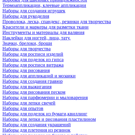
Термоаппликации, клеевые аппликации
Наборы для создания игрушек
Наборы для рукоделия
Проволока, леска, спандекс, резинки для творчества
Красители и маркеры для разметки ткани
Инструменты и материалы для валяния
Наклейки для ногтей, лица, тату.
Значки, брелоки, броши
Наборы для творчества
Наборы для росписи изделий
Наборы для поделок из гипса
Наборы для росписи витража
Наборы для рисования
Наборы для аппликаций и мозаики
Наборы для создания гравюр
Наборы для выжигания
Наборы для рисования песком
Наборы для парфюмерии и мыловарения
Наборы для лепки свечей
Наборы для опытов
Наборы для поделок из бумаги,квиллинг
Наборы для лепки и рисования пластилином
Наборы для создания украшений
Наборы для плетения из резинок