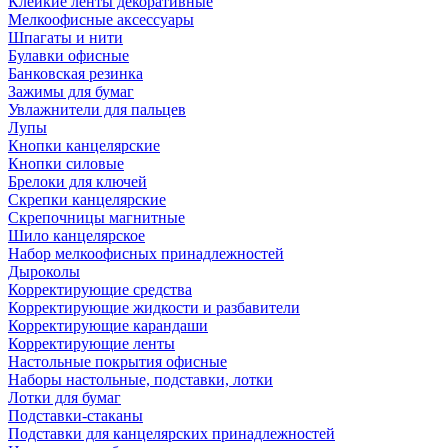
Клейкие ленты декоративные
Мелкоофисные аксессуары
Шпагаты и нити
Булавки офисные
Банковская резинка
Зажимы для бумаг
Увлажнители для пальцев
Лупы
Кнопки канцелярские
Кнопки силовые
Брелоки для ключей
Скрепки канцелярские
Скрепочницы магнитные
Шило канцелярское
Набор мелкоофисных принадлежностей
Дыроколы
Корректирующие средства
Корректирующие жидкости и разбавители
Корректирующие карандаши
Корректирующие ленты
Настольные покрытия офисные
Наборы настольные, подставки, лотки
Лотки для бумаг
Подставки-стаканы
Подставки для канцелярских принадлежностей