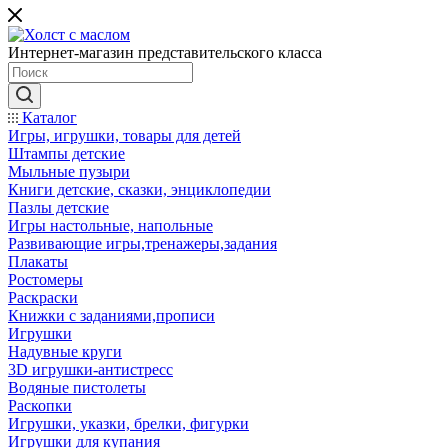
Интернет-магазин представительского класса
Каталог
Игры, игрушки, товары для детей
Штампы детские
Мыльные пузыри
Книги детские, сказки, энциклопедии
Пазлы детские
Игры настольные, напольные
Развивающие игры,тренажеры,задания
Плакаты
Ростомеры
Раскраски
Книжки с заданиями,прописи
Игрушки
Надувные круги
3D игрушки-антистресс
Водяные пистолеты
Раскопки
Игрушки, указки, брелки, фигурки
Игрушки для купания