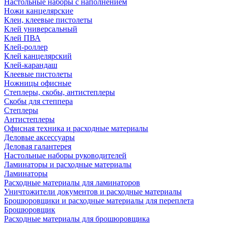
Настольные наборы с наполнением
Ножи канцелярские
Клеи, клеевые пистолеты
Клей универсальный
Клей ПВА
Клей-роллер
Клей канцелярский
Клей-карандаш
Клеевые пистолеты
Ножницы офисные
Степлеры, скобы, антистеплеры
Скобы для степпера
Степлеры
Антистеплеры
Офисная техника и расходные материалы
Деловые аксессуары
Деловая галантерея
Настольные наборы руководителей
Ламинаторы и расходные материалы
Ламинаторы
Расходные материалы для ламинаторов
Уничтожители документов и расходные материалы
Брошюровщики и расходные материалы для переплета
Брошюровщик
Расходные материалы для брошюровщика