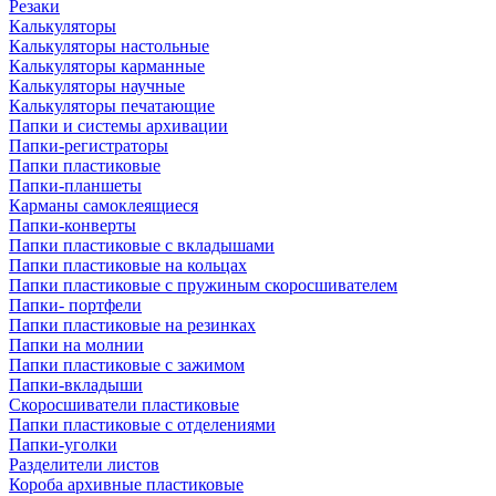
Резаки
Калькуляторы
Калькуляторы настольные
Калькуляторы карманные
Калькуляторы научные
Калькуляторы печатающие
Папки и системы архивации
Папки-регистраторы
Папки пластиковые
Папки-планшеты
Карманы самоклеящиеся
Папки-конверты
Папки пластиковые с вкладышами
Папки пластиковые на кольцах
Папки пластиковые с пружиным скоросшивателем
Папки- портфели
Папки пластиковые на резинках
Папки на молнии
Папки пластиковые с зажимом
Папки-вкладыши
Скоросшиватели пластиковые
Папки пластиковые с отделениями
Папки-уголки
Разделители листов
Короба архивные пластиковые