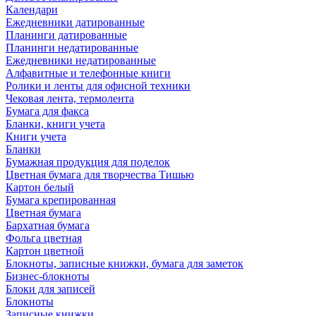
Календари
Ежедневники датированные
Планинги датированные
Планинги недатированные
Ежедневники недатированные
Алфавитные и телефонные книги
Ролики и ленты для офисной техники
Чековая лента, термолента
Бумага для факса
Бланки, книги учета
Книги учета
Бланки
Бумажная продукция для поделок
Цветная бумага для творчества Тишью
Картон белый
Бумага крепированная
Цветная бумага
Бархатная бумага
Фольга цветная
Картон цветной
Блокноты, записные книжки, бумага для заметок
Бизнес-блокноты
Блоки для записей
Блокноты
Записные книжки