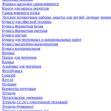
Флажки-закладки самоклеящиеся
Книги для записи рецептов
Самоклеящиеся блоки
Детские подарочные наборы, анкеты для друзей, личные днев
Бумага для офисной техники
Бумага форматная белая
Бумага форматная цветная
Бумага писчая
Бумага для чертежных и копировальных работ
Бумага масштабно-координатная
Бумага копировальная
Ватман
Папки для черчения
Калька
Альбомы для черчения
Фотобумага
Lomond
Revcol
Hi-image
Конверты почтовые
Тетради
Читательские дневники
Тетради 12-24 с однотонной обложкой
Тетради бумвинил
Тетради для конспектов А4