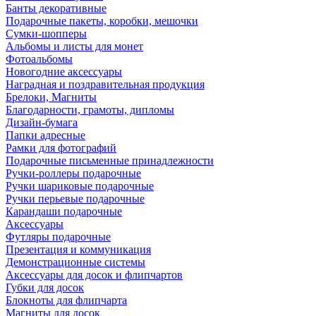
Банты декоративные
Подарочные пакеты, коробки, мешочки
Сумки-шопперы
Альбомы и листы для монет
Фотоальбомы
Новогодние аксессуары
Наградная и поздравительная продукция
Брелоки, Магниты
Благодарности, грамоты, дипломы
Дизайн-бумага
Папки адресные
Рамки для фотографий
Подарочные письменные принадлежности
Ручки-роллеры подарочные
Ручки шариковые подарочные
Ручки перьевые подарочные
Карандаши подарочные
Аксессуары
Футляры подарочные
Презентация и коммуникация
Демонстрационные системы
Аксессуары для досок и флипчартов
Губки для досок
Блокноты для флипчарта
Магниты для досок