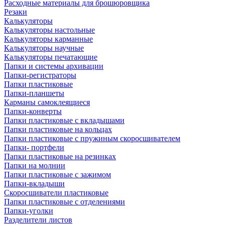
Расходные материалы для брошюровщика
Резаки
Калькуляторы
Калькуляторы настольные
Калькуляторы карманные
Калькуляторы научные
Калькуляторы печатающие
Папки и системы архивации
Папки-регистраторы
Папки пластиковые
Папки-планшеты
Карманы самоклеящиеся
Папки-конверты
Папки пластиковые с вкладышами
Папки пластиковые на кольцах
Папки пластиковые с пружиным скоросшивателем
Папки- портфели
Папки пластиковые на резинках
Папки на молнии
Папки пластиковые с зажимом
Папки-вкладыши
Скоросшиватели пластиковые
Папки пластиковые с отделениями
Папки-уголки
Разделители листов