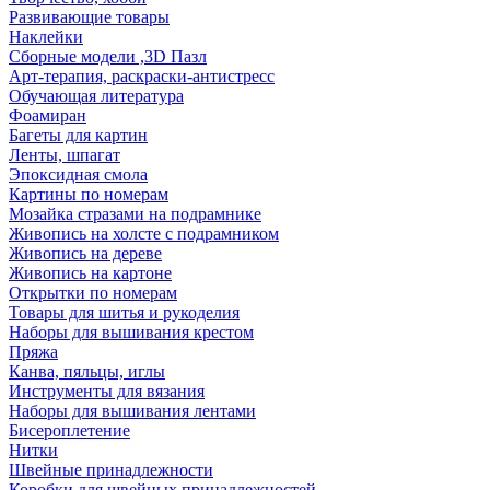
Развивающие товары
Наклейки
Сборные модели ,3D Пазл
Арт-терапия, раскраски-антистресс
Обучающая литература
Фоамиран
Багеты для картин
Ленты, шпагат
Эпоксидная смола
Картины по номерам
Мозайка стразами на подрамнике
Живопись на холсте с подрамником
Живопись на дереве
Живопись на картоне
Открытки по номерам
Товары для шитья и рукоделия
Наборы для вышивания крестом
Пряжа
Канва, пяльцы, иглы
Инструменты для вязания
Наборы для вышивания лентами
Бисероплетение
Нитки
Швейные принадлежности
Коробки для швейных принадлежностей