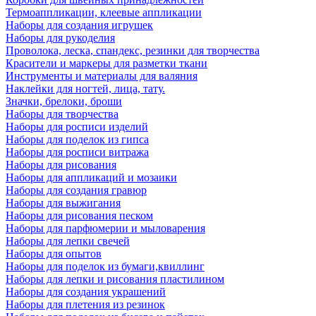
Термоаппликации, клеевые аппликации
Наборы для создания игрушек
Наборы для рукоделия
Проволока, леска, спандекс, резинки для творчества
Красители и маркеры для разметки ткани
Инструменты и материалы для валяния
Наклейки для ногтей, лица, тату.
Значки, брелоки, броши
Наборы для творчества
Наборы для росписи изделий
Наборы для поделок из гипса
Наборы для росписи витража
Наборы для рисования
Наборы для аппликаций и мозаики
Наборы для создания гравюр
Наборы для выжигания
Наборы для рисования песком
Наборы для парфюмерии и мыловарения
Наборы для лепки свечей
Наборы для опытов
Наборы для поделок из бумаги,квиллинг
Наборы для лепки и рисования пластилином
Наборы для создания украшений
Наборы для плетения из резинок