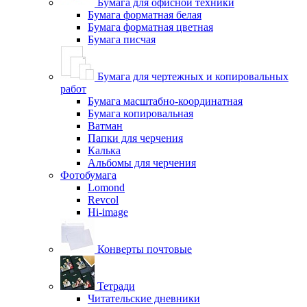
Бумага для офисной техники
Бумага форматная белая
Бумага форматная цветная
Бумага писчая
Бумага для чертежных и копировальных
работ
Бумага масштабно-координатная
Бумага копировальная
Ватман
Папки для черчения
Калька
Альбомы для черчения
Фотобумага
Lomond
Revcol
Hi-image
Конверты почтовые
Тетради
Читательские дневники