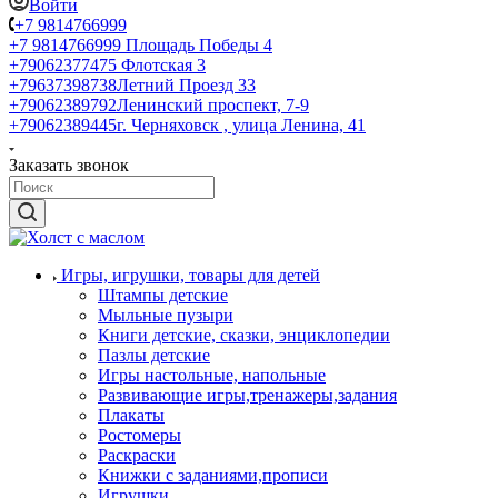
Войти
+7 9814766999
+7 9814766999
Площадь Победы 4
+79062377475
Флотская 3
+79637398738
Летний Проезд 33
+79062389792
Ленинский проспект, 7-9
+79062389445
г. Черняховск , улица Ленина, 41
Заказать звонок
Игры, игрушки, товары для детей
Штампы детские
Мыльные пузыри
Книги детские, сказки, энциклопедии
Пазлы детские
Игры настольные, напольные
Развивающие игры,тренажеры,задания
Плакаты
Ростомеры
Раскраски
Книжки с заданиями,прописи
Игрушки