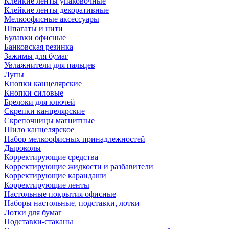
Клейкие ленты упаковочные
Клейкие ленты декоративные
Мелкоофисные аксессуары
Шпагаты и нити
Булавки офисные
Банковская резинка
Зажимы для бумаг
Увлажнители для пальцев
Лупы
Кнопки канцелярские
Кнопки силовые
Брелоки для ключей
Скрепки канцелярские
Скрепочницы магнитные
Шило канцелярское
Набор мелкоофисных принадлежностей
Дыроколы
Корректирующие средства
Корректирующие жидкости и разбавители
Корректирующие карандаши
Корректирующие ленты
Настольные покрытия офисные
Наборы настольные, подставки, лотки
Лотки для бумаг
Подставки-стаканы