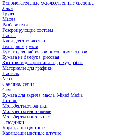
Вспомогательные художественные средства
Лаки
Грунт
Масла
Разбавители
Резервирующие составы
Пасты
Клеи для творчества
Гели для эффекта
Бумага для набросков,рисования,эскизов
Бумага из бамбука, рисовая
Заготовки для росписи и др. худ. работ
Материалы для графики
Пастель
Уголь
Сангина, сепия
Соус
Бумага для акрила, масла, Mixed Media
Поталь
Мольберты,этюдники
Мольберты настольные
Мольберты напольные
Этюдники
Карандаши цветные
Карандаши цветные штучно