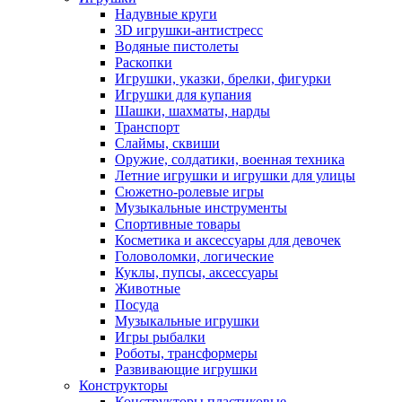
Надувные круги
3D игрушки-антистресс
Водяные пистолеты
Раскопки
Игрушки, указки, брелки, фигурки
Игрушки для купания
Шашки, шахматы, нарды
Транспорт
Слаймы, сквиши
Оружие, солдатики, военная техника
Летние игрушки и игрушки для улицы
Сюжетно-ролевые игры
Музыкальные инструменты
Спортивные товары
Косметика и аксессуары для девочек
Головоломки, логические
Куклы, пупсы, аксессуары
Животные
Посуда
Музыкальные игрушки
Игры рыбалки
Роботы, трансформеры
Развивающие игрушки
Конструкторы
Конструкторы пластиковые