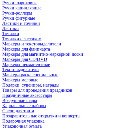
Ручки шариковые
Ручки капиллярные
Ручки-роллеры
Ручки фигурные
Ластики и точилки
Ластики
Точилки
Точилки с ластиком
Маркеры и текстовыделители
Маркеры для флипчарта
Маркеры для магнитно-маркерной доски
Маркеры для CD/DVD
Маркеры перманентные
Текстовыделители
Маркер-краска специальные
Маркеры меловые
Подарки, сувениры, награды
Товары для проведения праздников
Праздничные аксессуары
Воздушные шары
Карнавальные наборы
Свечи для торта
Поздравительные открытки и конверты
Подарочная упаковка
Упаковочная бумага