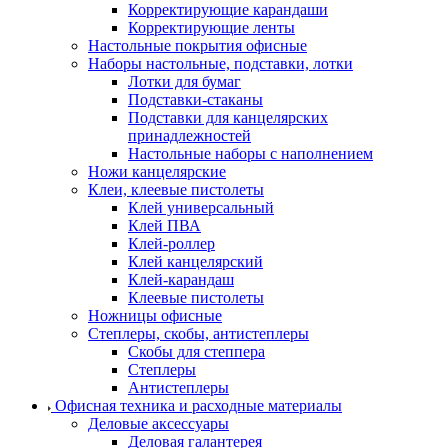
Корректирующие карандаши
Корректирующие ленты
Настольные покрытия офисные
Наборы настольные, подставки, лотки
Лотки для бумаг
Подставки-стаканы
Подставки для канцелярских
принадлежностей
Настольные наборы с наполнением
Ножи канцелярские
Клеи, клеевые пистолеты
Клей универсальный
Клей ПВА
Клей-роллер
Клей канцелярский
Клей-карандаш
Клеевые пистолеты
Ножницы офисные
Степлеры, скобы, антистеплеры
Скобы для степпера
Степлеры
Антистеплеры
Офисная техника и расходные материалы
Деловые аксессуары
Деловая галантерея