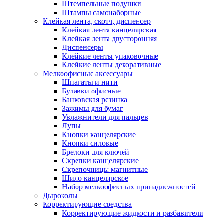
Штемпельные подушки
Штампы самонаборные
Клейкая лента, скотч, диспенсер
Клейкая лента канцелярская
Клейкая лента двусторонняя
Диспенсеры
Клейкие ленты упаковочные
Клейкие ленты декоративные
Мелкоофисные аксессуары
Шпагаты и нити
Булавки офисные
Банковская резинка
Зажимы для бумаг
Увлажнители для пальцев
Лупы
Кнопки канцелярские
Кнопки силовые
Брелоки для ключей
Скрепки канцелярские
Скрепочницы магнитные
Шило канцелярское
Набор мелкоофисных принадлежностей
Дыроколы
Корректирующие средства
Корректирующие жидкости и разбавители