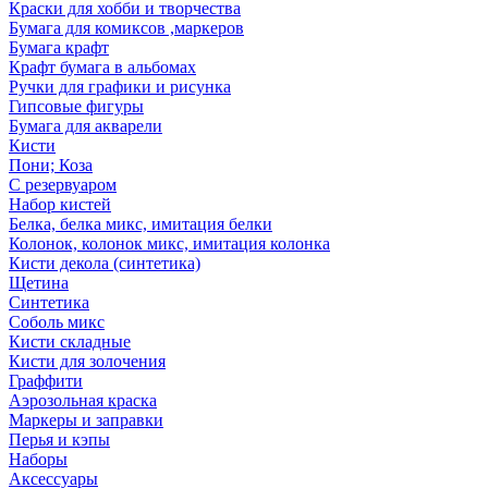
Краски для хобби и творчества
Бумага для комиксов ,маркеров
Бумага крафт
Крафт бумага в альбомах
Ручки для графики и рисунка
Гипсовые фигуры
Бумага для акварели
Кисти
Пони; Коза
С резервуаром
Набор кистей
Белка, белка микс, имитация белки
Колонок, колонок микс, имитация колонка
Кисти декола (синтетика)
Щетина
Синтетика
Соболь микс
Кисти складные
Кисти для золочения
Граффити
Аэрозольная краска
Маркеры и заправки
Перья и кэпы
Наборы
Аксессуары