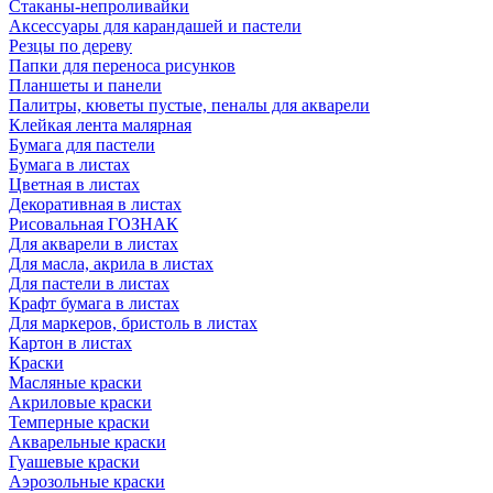
Стаканы-непроливайки
Аксессуары для карандашей и пастели
Резцы по дереву
Папки для переноса рисунков
Планшеты и панели
Палитры, кюветы пустые, пеналы для акварели
Клейкая лента малярная
Бумага для пастели
Бумага в листах
Цветная в листах
Декоративная в листах
Рисовальная ГОЗНАК
Для акварели в листах
Для масла, акрила в листах
Для пастели в листах
Крафт бумага в листах
Для маркеров, бристоль в листах
Картон в листах
Краски
Масляные краски
Акриловые краски
Темперные краски
Акварельные краски
Гуашевые краски
Аэрозольные краски