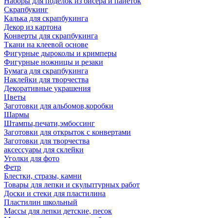
Наборы для поделок из бисера и пайеток
Скрапбукинг
Калька для скрапбукинга
Декор из картона
Конверты для скрапбукинга
Ткани на клеевой основе
Фигурные дыроколы и кримперы
Фигурные ножницы и резаки
Бумага для скрапбукинга
Наклейки для творчества
Декоративные украшения
Цветы
Заготовки для альбомов,коробки
Шармы
Штампы,печати,эмбоссинг
Заготовки для открыток с конвертами
Заготовки для творчества
аксессуары для склейки
Уголки для фото
Фетр
Блестки, стразы, камни
Товары для лепки и скульптурных работ
Доски и стеки для пластилина
Пластилин школьный
Массы для лепки детские, песок