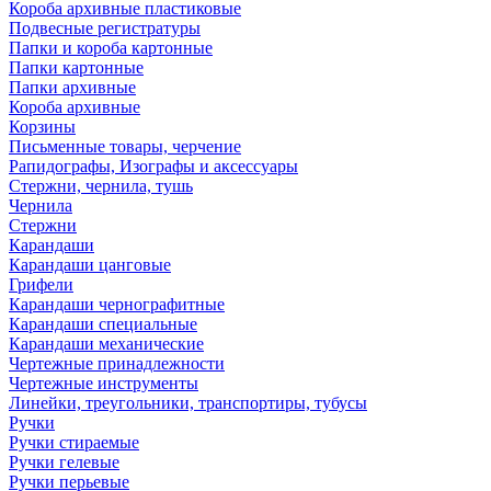
Короба архивные пластиковые
Подвесные регистратуры
Папки и короба картонные
Папки картонные
Папки архивные
Короба архивные
Корзины
Письменные товары, черчение
Рапидографы, Изографы и аксессуары
Стержни, чернила, тушь
Чернила
Стержни
Карандаши
Карандаши цанговые
Грифели
Карандаши чернографитные
Карандаши специальные
Карандаши механические
Чертежные принадлежности
Чертежные инструменты
Линейки, треугольники, транспортиры, тубусы
Ручки
Ручки стираемые
Ручки гелевые
Ручки перьевые