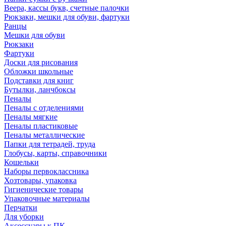
Веера, кассы букв, счетные палочки
Рюкзаки, мешки для обуви, фартуки
Ранцы
Мешки для обуви
Рюкзаки
Фартуки
Доски для рисования
Обложки школьные
Подставки для книг
Бутылки, ланчбоксы
Пеналы
Пеналы с отделениями
Пеналы мягкие
Пеналы пластиковые
Пеналы металлические
Папки для тетрадей, труда
Глобусы, карты, справочники
Кошельки
Наборы первоклассника
Хозтовары, упаковка
Гигиенические товары
Упаковочные материалы
Перчатки
Для уборки
Аксессуары к ПК