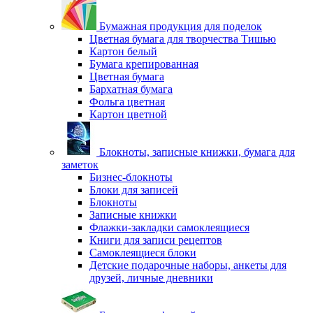
Бумажная продукция для поделок
Цветная бумага для творчества Тишью
Картон белый
Бумага крепированная
Цветная бумага
Бархатная бумага
Фольга цветная
Картон цветной
Блокноты, записные книжки, бумага для
заметок
Бизнес-блокноты
Блоки для записей
Блокноты
Записные книжки
Флажки-закладки самоклеящиеся
Книги для записи рецептов
Самоклеящиеся блоки
Детские подарочные наборы, анкеты для
друзей, личные дневники