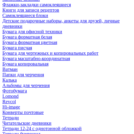
Флажки-закладки самоклеящиеся
Книги для записи рецептов
Самоклеящиеся блоки
Детские подарочные наборы, анкеты для друзей, личные
дневники
Бумага для офисной техники
Бумага форматная белая
Бумага форматная цветная
Бумага писчая
Бумага для чертежных и копировальных работ
Бумага масштабно-координатная
Бумага копировальная
Ватман
Папки для черчения
Калька
Альбомы для черчения
Фотобумага
Lomond
Revcol
Hi-image
Конверты почтовые
Тетради
Читательские дневники
Тетради 12-24 с однотонной обложкой
Тетради бумвинил