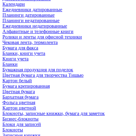
Календари
Ежедневники датированные
Планинги датированные
Планинги недатированные
Ежедневники недатированные
Алфавитные и телефонные книги
Ролики и ленты для офисной техники
Чековая лента, термолента
Бумага для факса
Бланки, книги учета
Книги учета
Бланки
Бумажная продукция для поделок
Цветная бумага для творчества Тишью
Картон белый
Бумага крепированная
Цветная бумага
Бархатная бумага
Фольга цветная
Картон цветной
Блокноты, записные книжки, бумага для заметок
Бизнес-блокноты
Блоки для записей
Блокноты
Записные книжки