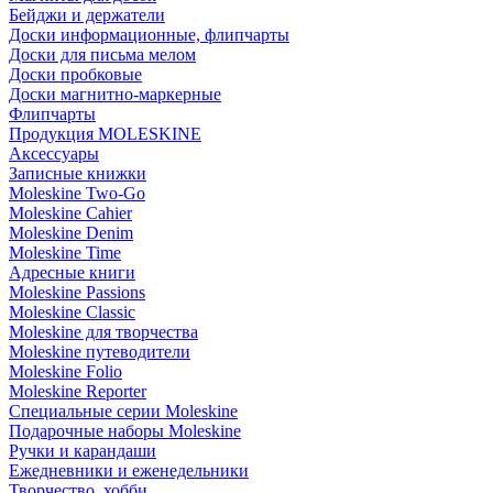
Бейджи и держатели
Доски информационные, флипчарты
Доски для письма мелом
Доски пробковые
Доски магнитно-маркерные
Флипчарты
Продукция MOLESKINE
Аксессуары
Записные книжки
Moleskine Two-Go
Moleskine Cahier
Moleskine Denim
Moleskine Time
Адресные книги
Moleskine Passions
Moleskine Classic
Moleskine для творчества
Moleskine путеводители
Moleskine Folio
Moleskine Reporter
Специальные серии Moleskine
Подарочные наборы Moleskine
Ручки и карандаши
Ежедневники и еженедельники
Творчество, хобби