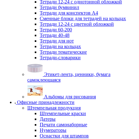
Тетради 12-24 с однотонной обложкой
Тетради бумвинил
Тетради для конспектов А4
Сменные блоки для тетрадей на кольцах
Тетради 12-24 с цветной обложкой
Тетради 60-200
Тетради 40-48
Тетради для нот
Тетради на кольцах
Тетради тематические
Тетради-словарики
Этикет-лента, ценники, бумага
самоклеющаяся
Альбомы для рисования
Офисные принадлежности
Штемпельная продукция
Штемпельные краски
Датеры
Печати самонаборные
Нумераторы
Оснастки для штампов