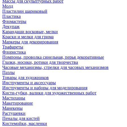
Массы для скульптурных работ
Молд
Пластилин шариковый
Пластика
Фломастеры
Декупаж
Карандаши восковые, мелки
Краски и мелки для грима
Маркеры для декорирования
Трафареты
Флористика
Помпоны, проволка синельная, перья декоративные
Глазки, носики, ротики для творчества
Часовые механизмы, стрелки для часовых механизмов
Пазлы
Товары для художников
Инструменты и аксессуары
Инструменты и наборы для моделирования
Кисти-губки, валики для художественных работ
Мастихины
Макетирование
Манекены
Растушевки
Пеналы для кистей
Кистемойки, масленки