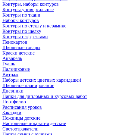
Контуры, наборы контуров
Контуры универсальные
Контуры по ткани
Наборы контуров
Контуры по стеклу и керамике
Контуры по шелку
Контуры с эффектами
Пенокартон
Школьные товары
Краски детские
Акварель
Гуашь
Пальчиковые
Витраж
Наборы детских цветных карандашей
Школьное планирование
Дневники
Папки для дипломных и курсовых работ
Портфолио
Расписания уроков
Закладки
Ножницы детские
Настольные покрытия детские
Светоотражатели
Папки-сумки с ручками