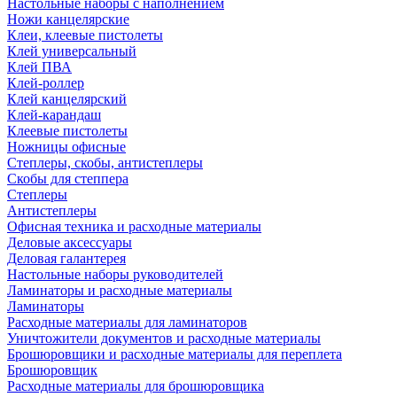
Настольные наборы с наполнением
Ножи канцелярские
Клеи, клеевые пистолеты
Клей универсальный
Клей ПВА
Клей-роллер
Клей канцелярский
Клей-карандаш
Клеевые пистолеты
Ножницы офисные
Степлеры, скобы, антистеплеры
Скобы для степпера
Степлеры
Антистеплеры
Офисная техника и расходные материалы
Деловые аксессуары
Деловая галантерея
Настольные наборы руководителей
Ламинаторы и расходные материалы
Ламинаторы
Расходные материалы для ламинаторов
Уничтожители документов и расходные материалы
Брошюровщики и расходные материалы для переплета
Брошюровщик
Расходные материалы для брошюровщика