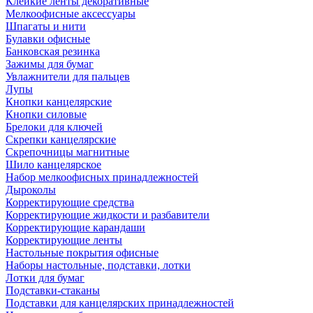
Клейкие ленты декоративные
Мелкоофисные аксессуары
Шпагаты и нити
Булавки офисные
Банковская резинка
Зажимы для бумаг
Увлажнители для пальцев
Лупы
Кнопки канцелярские
Кнопки силовые
Брелоки для ключей
Скрепки канцелярские
Скрепочницы магнитные
Шило канцелярское
Набор мелкоофисных принадлежностей
Дыроколы
Корректирующие средства
Корректирующие жидкости и разбавители
Корректирующие карандаши
Корректирующие ленты
Настольные покрытия офисные
Наборы настольные, подставки, лотки
Лотки для бумаг
Подставки-стаканы
Подставки для канцелярских принадлежностей