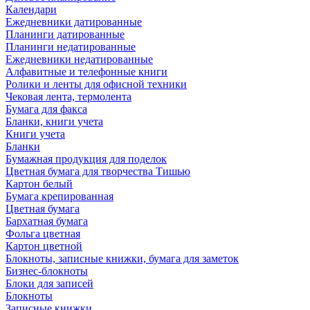
Календари
Ежедневники датированные
Планинги датированные
Планинги недатированные
Ежедневники недатированные
Алфавитные и телефонные книги
Ролики и ленты для офисной техники
Чековая лента, термолента
Бумага для факса
Бланки, книги учета
Книги учета
Бланки
Бумажная продукция для поделок
Цветная бумага для творчества Тишью
Картон белый
Бумага крепированная
Цветная бумага
Бархатная бумага
Фольга цветная
Картон цветной
Блокноты, записные книжки, бумага для заметок
Бизнес-блокноты
Блоки для записей
Блокноты
Записные книжки