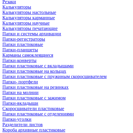
Резаки
Калькуляторы
Калькуляторы настольные
Калькуляторы карманные
Калькуляторы научные
Калькуляторы печатающие
Папки и системы архивации
Папки-регистраторы
Папки пластиковые
Папки-планшеты
Карманы самоклеящиеся
Папки-конверты
Папки пластиковые с вкладышами
Папки пластиковые на кольцах
Папки пластиковые с пружиным скоросшивателем
Папки- портфели
Папки пластиковые на резинках
Папки на молнии
Папки пластиковые с зажимом
Папки-вкладыши
Скоросшиватели пластиковые
Папки пластиковые с отделениями
Папки-уголки
Разделители листов
Короба архивные пластиковые