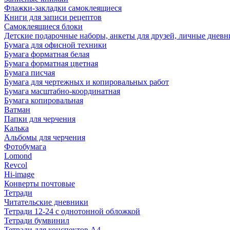
Флажки-закладки самоклеящиеся
Книги для записи рецептов
Самоклеящиеся блоки
Детские подарочные наборы, анкеты для друзей, личные днев
Бумага для офисной техники
Бумага форматная белая
Бумага форматная цветная
Бумага писчая
Бумага для чертежных и копировальных работ
Бумага масштабно-координатная
Бумага копировальная
Ватман
Папки для черчения
Калька
Альбомы для черчения
Фотобумага
Lomond
Revcol
Hi-image
Конверты почтовые
Тетради
Читательские дневники
Тетради 12-24 с однотонной обложкой
Тетради бумвинил
Тетради для конспектов А4