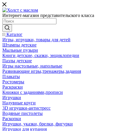
Интернет-магазин представительского класса
Каталог
Игры, игрушки, товары для детей
Штампы детские
Мыльные пузыри
Книги детские, сказки, энциклопедии
Пазлы детские
Игры настольные, напольные
Развивающие игры,тренажеры,задания
Плакаты
Ростомеры
Раскраски
Книжки с заданиями,прописи
Игрушки
Надувные круги
3D игрушки-антистресс
Водяные пистолеты
Раскопки
Игрушки, указки, брелки, фигурки
Игрушки для купания