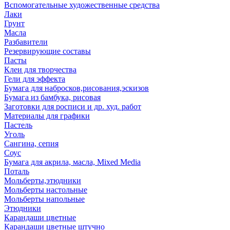
Вспомогательные художественные средства
Лаки
Грунт
Масла
Разбавители
Резервирующие составы
Пасты
Клеи для творчества
Гели для эффекта
Бумага для набросков,рисования,эскизов
Бумага из бамбука, рисовая
Заготовки для росписи и др. худ. работ
Материалы для графики
Пастель
Уголь
Сангина, сепия
Соус
Бумага для акрила, масла, Mixed Media
Поталь
Мольберты,этюдники
Мольберты настольные
Мольберты напольные
Этюдники
Карандаши цветные
Карандаши цветные штучно