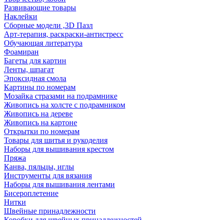
Развивающие товары
Наклейки
Сборные модели ,3D Пазл
Арт-терапия, раскраски-антистресс
Обучающая литература
Фоамиран
Багеты для картин
Ленты, шпагат
Эпоксидная смола
Картины по номерам
Мозайка стразами на подрамнике
Живопись на холсте с подрамником
Живопись на дереве
Живопись на картоне
Открытки по номерам
Товары для шитья и рукоделия
Наборы для вышивания крестом
Пряжа
Канва, пяльцы, иглы
Инструменты для вязания
Наборы для вышивания лентами
Бисероплетение
Нитки
Швейные принадлежности
Коробки для швейных принадлежностей