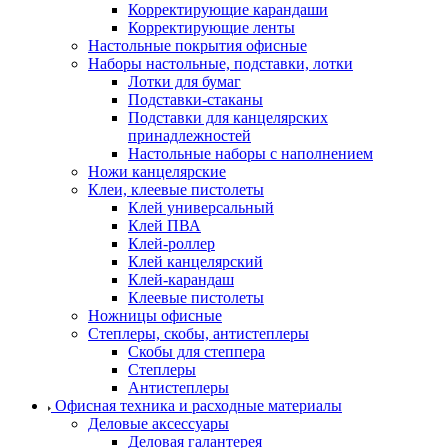
Корректирующие карандаши
Корректирующие ленты
Настольные покрытия офисные
Наборы настольные, подставки, лотки
Лотки для бумаг
Подставки-стаканы
Подставки для канцелярских
принадлежностей
Настольные наборы с наполнением
Ножи канцелярские
Клеи, клеевые пистолеты
Клей универсальный
Клей ПВА
Клей-роллер
Клей канцелярский
Клей-карандаш
Клеевые пистолеты
Ножницы офисные
Степлеры, скобы, антистеплеры
Скобы для степпера
Степлеры
Антистеплеры
Офисная техника и расходные материалы
Деловые аксессуары
Деловая галантерея