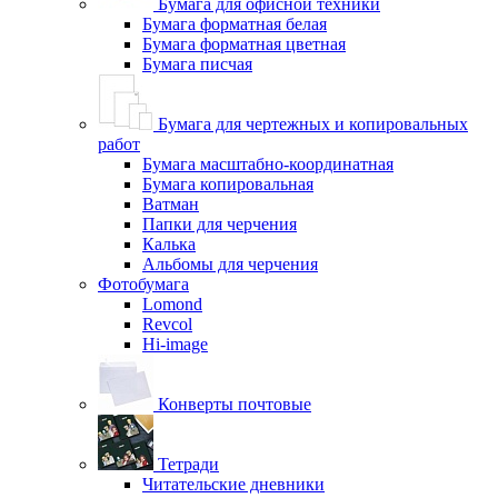
Бумага для офисной техники
Бумага форматная белая
Бумага форматная цветная
Бумага писчая
Бумага для чертежных и копировальных
работ
Бумага масштабно-координатная
Бумага копировальная
Ватман
Папки для черчения
Калька
Альбомы для черчения
Фотобумага
Lomond
Revcol
Hi-image
Конверты почтовые
Тетради
Читательские дневники