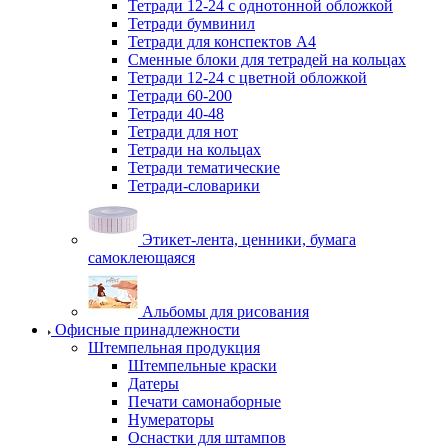
Тетради 12-24 с однотонной обложкой
Тетради бумвинил
Тетради для конспектов А4
Сменные блоки для тетрадей на кольцах
Тетради 12-24 с цветной обложкой
Тетради 60-200
Тетради 40-48
Тетради для нот
Тетради на кольцах
Тетради тематические
Тетради-словарики
Этикет-лента, ценники, бумага
самоклеющаяся
Альбомы для рисования
Офисные принадлежности
Штемпельная продукция
Штемпельные краски
Датеры
Печати самонаборные
Нумераторы
Оснастки для штампов