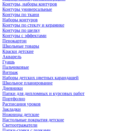
Контуры, наборы контуров
Контуры универсальные
Контуры по ткани
Наборы контуров
Контуры по стеклу и керамике
Контуры по шелку
Контуры с эффектами
Пенокартон
Школьные товары
Краски детские
Акварель
Гуашь
Пальчиковые
Витраж
Наборы детских цветных карандашей
Школьное планирование
Дневники
Папки для дипломных и курсовых работ
Портфолио
Расписания уроков
Закладки
Ножницы детские
Настольные покрытия детские
Светоотражатели
Папки-сумки с ручками