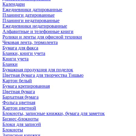
Календари
Ежедневники датированные
Планинги датированные
Планинги недатированные
Ежедневники недатированные
Алфавитные и телефонные книги
Ролики и ленты для офисной техники
Чековая лента, термолента
Бумага для факса
Бланки, книги учета
Книги учета
Бланки
Бумажная продукция для поделок
Цветная бумага для творчества Тишью
Картон белый
Бумага крепированная
Цветная бумага
Бархатная бумага
Фольга цветная
Картон цветной
Блокноты, записные книжки, бумага для заметок
Бизнес-блокноты
Блоки для записей
Блокноты
Записные книжки