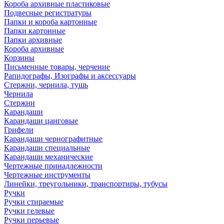
Короба архивные пластиковые
Подвесные регистратуры
Папки и короба картонные
Папки картонные
Папки архивные
Короба архивные
Корзины
Письменные товары, черчение
Рапидографы, Изографы и аксессуары
Стержни, чернила, тушь
Чернила
Стержни
Карандаши
Карандаши цанговые
Грифели
Карандаши чернографитные
Карандаши специальные
Карандаши механические
Чертежные принадлежности
Чертежные инструменты
Линейки, треугольники, транспортиры, тубусы
Ручки
Ручки стираемые
Ручки гелевые
Ручки перьевые