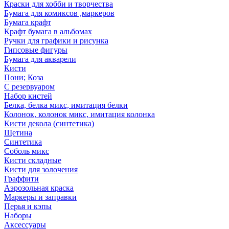
Краски для хобби и творчества
Бумага для комиксов ,маркеров
Бумага крафт
Крафт бумага в альбомах
Ручки для графики и рисунка
Гипсовые фигуры
Бумага для акварели
Кисти
Пони; Коза
С резервуаром
Набор кистей
Белка, белка микс, имитация белки
Колонок, колонок микс, имитация колонка
Кисти декола (синтетика)
Щетина
Синтетика
Соболь микс
Кисти складные
Кисти для золочения
Граффити
Аэрозольная краска
Маркеры и заправки
Перья и кэпы
Наборы
Аксессуары