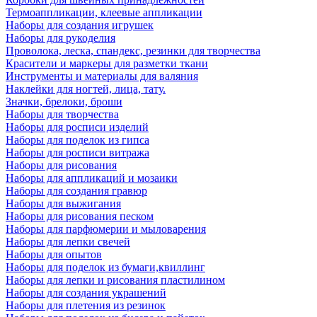
Термоаппликации, клеевые аппликации
Наборы для создания игрушек
Наборы для рукоделия
Проволока, леска, спандекс, резинки для творчества
Красители и маркеры для разметки ткани
Инструменты и материалы для валяния
Наклейки для ногтей, лица, тату.
Значки, брелоки, броши
Наборы для творчества
Наборы для росписи изделий
Наборы для поделок из гипса
Наборы для росписи витража
Наборы для рисования
Наборы для аппликаций и мозаики
Наборы для создания гравюр
Наборы для выжигания
Наборы для рисования песком
Наборы для парфюмерии и мыловарения
Наборы для лепки свечей
Наборы для опытов
Наборы для поделок из бумаги,квиллинг
Наборы для лепки и рисования пластилином
Наборы для создания украшений
Наборы для плетения из резинок