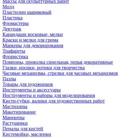
Массы для скульптурных работ
Молд
Пластилин шариковый
Пластика
Фломастеры
Декупаж
Карандаши восковые, мелки
Краски и мелки для грима
Маркеры для декорирования
Трафареты
Флористика
Помпоны, проволка синельная, перья декоративные
Глазки, носики, ротики для творчества
Часовые механизмы, стрелки для часовых механизмов
Пазлы
Товары для художников
Инструменты и аксессуары
Инструменты и наборы для моделирования
Кисти-губки, валики для художественных работ
Мастихины
Макетирование
Манекены
Растушевки
Пеналы для кистей
Кистемойки, масленки