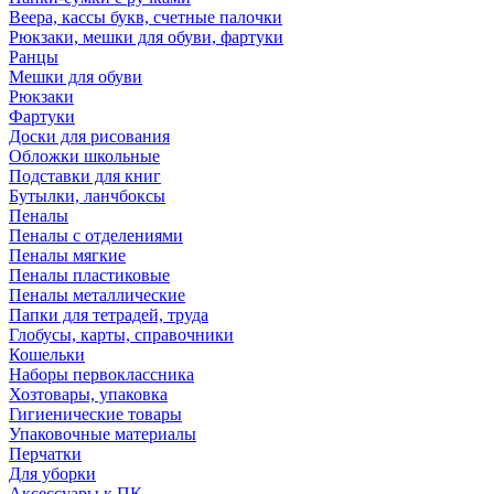
Веера, кассы букв, счетные палочки
Рюкзаки, мешки для обуви, фартуки
Ранцы
Мешки для обуви
Рюкзаки
Фартуки
Доски для рисования
Обложки школьные
Подставки для книг
Бутылки, ланчбоксы
Пеналы
Пеналы с отделениями
Пеналы мягкие
Пеналы пластиковые
Пеналы металлические
Папки для тетрадей, труда
Глобусы, карты, справочники
Кошельки
Наборы первоклассника
Хозтовары, упаковка
Гигиенические товары
Упаковочные материалы
Перчатки
Для уборки
Аксессуары к ПК