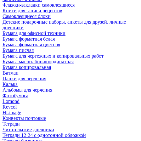
Флажки-закладки самоклеящиеся
Книги для записи рецептов
Самоклеящиеся блоки
Детские подарочные наборы, анкеты для друзей, личные
дневники
Бумага для офисной техники
Бумага форматная белая
Бумага форматная цветная
Бумага писчая
Бумага для чертежных и копировальных работ
Бумага масштабно-координатная
Бумага копировальная
Ватман
Папки для черчения
Калька
Альбомы для черчения
Фотобумага
Lomond
Revcol
Hi-image
Конверты почтовые
Тетради
Читательские дневники
Тетради 12-24 с однотонной обложкой
Тетради бумвинил