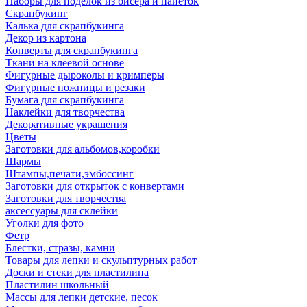
Наборы для поделок из бисера и пайеток
Скрапбукинг
Калька для скрапбукинга
Декор из картона
Конверты для скрапбукинга
Ткани на клеевой основе
Фигурные дыроколы и кримперы
Фигурные ножницы и резаки
Бумага для скрапбукинга
Наклейки для творчества
Декоративные украшения
Цветы
Заготовки для альбомов,коробки
Шармы
Штампы,печати,эмбоссинг
Заготовки для открыток с конвертами
Заготовки для творчества
аксессуары для склейки
Уголки для фото
Фетр
Блестки, стразы, камни
Товары для лепки и скульптурных работ
Доски и стеки для пластилина
Пластилин школьный
Массы для лепки детские, песок