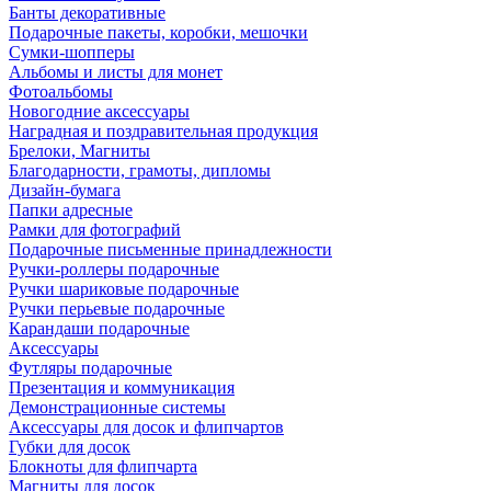
Банты декоративные
Подарочные пакеты, коробки, мешочки
Сумки-шопперы
Альбомы и листы для монет
Фотоальбомы
Новогодние аксессуары
Наградная и поздравительная продукция
Брелоки, Магниты
Благодарности, грамоты, дипломы
Дизайн-бумага
Папки адресные
Рамки для фотографий
Подарочные письменные принадлежности
Ручки-роллеры подарочные
Ручки шариковые подарочные
Ручки перьевые подарочные
Карандаши подарочные
Аксессуары
Футляры подарочные
Презентация и коммуникация
Демонстрационные системы
Аксессуары для досок и флипчартов
Губки для досок
Блокноты для флипчарта
Магниты для досок