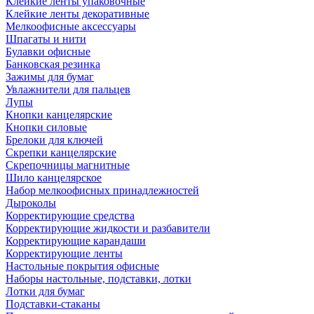
Клейкие ленты упаковочные
Клейкие ленты декоративные
Мелкоофисные аксессуары
Шпагаты и нити
Булавки офисные
Банковская резинка
Зажимы для бумаг
Увлажнители для пальцев
Лупы
Кнопки канцелярские
Кнопки силовые
Брелоки для ключей
Скрепки канцелярские
Скрепочницы магнитные
Шило канцелярское
Набор мелкоофисных принадлежностей
Дыроколы
Корректирующие средства
Корректирующие жидкости и разбавители
Корректирующие карандаши
Корректирующие ленты
Настольные покрытия офисные
Наборы настольные, подставки, лотки
Лотки для бумаг
Подставки-стаканы