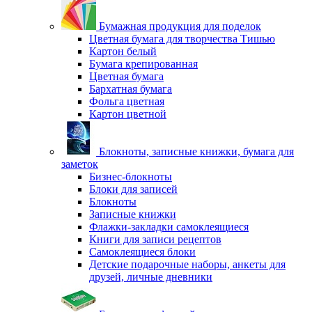
Бумажная продукция для поделок
Цветная бумага для творчества Тишью
Картон белый
Бумага крепированная
Цветная бумага
Бархатная бумага
Фольга цветная
Картон цветной
Блокноты, записные книжки, бумага для
заметок
Бизнес-блокноты
Блоки для записей
Блокноты
Записные книжки
Флажки-закладки самоклеящиеся
Книги для записи рецептов
Самоклеящиеся блоки
Детские подарочные наборы, анкеты для
друзей, личные дневники