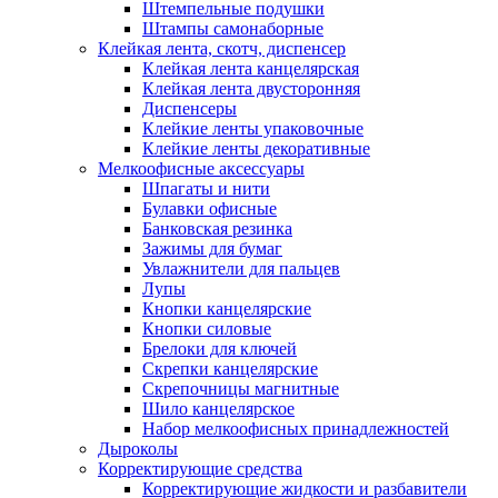
Штемпельные подушки
Штампы самонаборные
Клейкая лента, скотч, диспенсер
Клейкая лента канцелярская
Клейкая лента двусторонняя
Диспенсеры
Клейкие ленты упаковочные
Клейкие ленты декоративные
Мелкоофисные аксессуары
Шпагаты и нити
Булавки офисные
Банковская резинка
Зажимы для бумаг
Увлажнители для пальцев
Лупы
Кнопки канцелярские
Кнопки силовые
Брелоки для ключей
Скрепки канцелярские
Скрепочницы магнитные
Шило канцелярское
Набор мелкоофисных принадлежностей
Дыроколы
Корректирующие средства
Корректирующие жидкости и разбавители