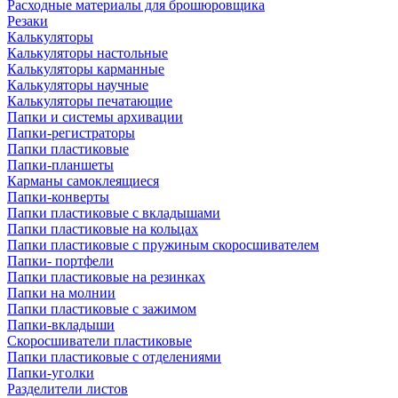
Расходные материалы для брошюровщика
Резаки
Калькуляторы
Калькуляторы настольные
Калькуляторы карманные
Калькуляторы научные
Калькуляторы печатающие
Папки и системы архивации
Папки-регистраторы
Папки пластиковые
Папки-планшеты
Карманы самоклеящиеся
Папки-конверты
Папки пластиковые с вкладышами
Папки пластиковые на кольцах
Папки пластиковые с пружиным скоросшивателем
Папки- портфели
Папки пластиковые на резинках
Папки на молнии
Папки пластиковые с зажимом
Папки-вкладыши
Скоросшиватели пластиковые
Папки пластиковые с отделениями
Папки-уголки
Разделители листов