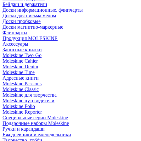
Бейджи и держатели
Доски информационные, флипчарты
Доски для письма мелом
Доски пробковые
Доски магнитно-маркерные
Флипчарты
Продукция MOLESKINE
Аксессуары
Записные книжки
Moleskine Two-Go
Moleskine Cahier
Moleskine Denim
Moleskine Time
Адресные книги
Moleskine Passions
Moleskine Classic
Moleskine для творчества
Moleskine путеводители
Moleskine Folio
Moleskine Reporter
Специальные серии Moleskine
Подарочные наборы Moleskine
Ручки и карандаши
Ежедневники и еженедельники
Творчество, хобби