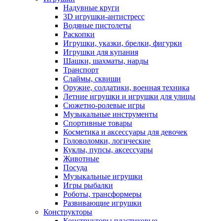
Надувные круги
3D игрушки-антистресс
Водяные пистолеты
Раскопки
Игрушки, указки, брелки, фигурки
Игрушки для купания
Шашки, шахматы, нарды
Транспорт
Слаймы, сквиши
Оружие, солдатики, военная техника
Летние игрушки и игрушки для улицы
Сюжетно-ролевые игры
Музыкальные инструменты
Спортивные товары
Косметика и аксессуары для девочек
Головоломки, логические
Куклы, пупсы, аксессуары
Животные
Посуда
Музыкальные игрушки
Игры рыбалки
Роботы, трансформеры
Развивающие игрушки
Конструкторы
Конструкторы пластиковые