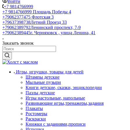
Войти
+7 9814766999
+7 9814766999
Площадь Победы 4
+79062377475
Флотская 3
+79637398738
Летний Проезд 33
+79062389792
Ленинский проспект, 7-9
+79062389445
г. Черняховск , улица Ленина, 41
Заказать звонок
Игры, игрушки, товары для детей
Штампы детские
Мыльные пузыри
Книги детские, сказки, энциклопедии
Пазлы детские
Игры настольные, напольные
Развивающие игры,тренажеры,задания
Плакаты
Ростомеры
Раскраски
Книжки с заданиями,прописи
Игрушки