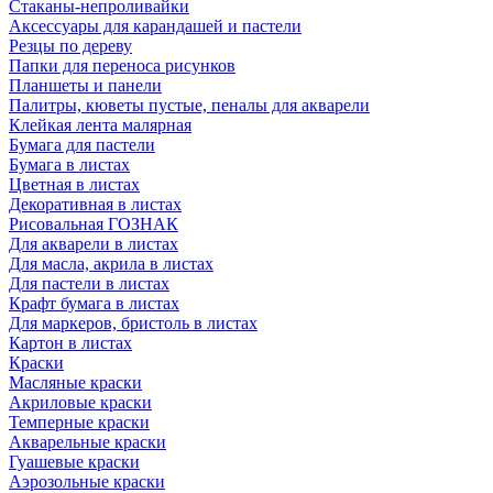
Стаканы-непроливайки
Аксессуары для карандашей и пастели
Резцы по дереву
Папки для переноса рисунков
Планшеты и панели
Палитры, кюветы пустые, пеналы для акварели
Клейкая лента малярная
Бумага для пастели
Бумага в листах
Цветная в листах
Декоративная в листах
Рисовальная ГОЗНАК
Для акварели в листах
Для масла, акрила в листах
Для пастели в листах
Крафт бумага в листах
Для маркеров, бристоль в листах
Картон в листах
Краски
Масляные краски
Акриловые краски
Темперные краски
Акварельные краски
Гуашевые краски
Аэрозольные краски