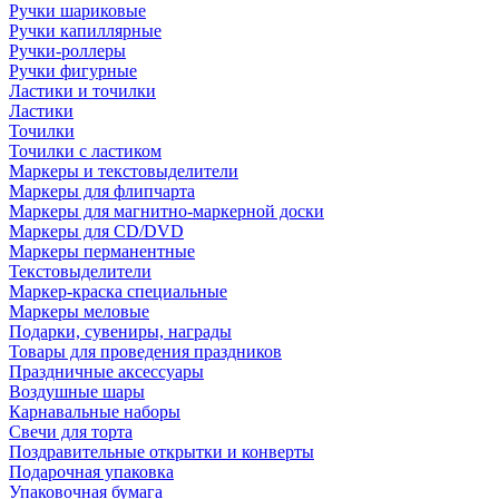
Ручки шариковые
Ручки капиллярные
Ручки-роллеры
Ручки фигурные
Ластики и точилки
Ластики
Точилки
Точилки с ластиком
Маркеры и текстовыделители
Маркеры для флипчарта
Маркеры для магнитно-маркерной доски
Маркеры для CD/DVD
Маркеры перманентные
Текстовыделители
Маркер-краска специальные
Маркеры меловые
Подарки, сувениры, награды
Товары для проведения праздников
Праздничные аксессуары
Воздушные шары
Карнавальные наборы
Свечи для торта
Поздравительные открытки и конверты
Подарочная упаковка
Упаковочная бумага