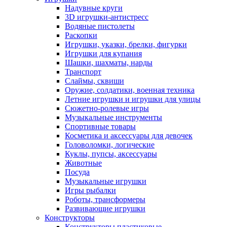
Надувные круги
3D игрушки-антистресс
Водяные пистолеты
Раскопки
Игрушки, указки, брелки, фигурки
Игрушки для купания
Шашки, шахматы, нарды
Транспорт
Слаймы, сквиши
Оружие, солдатики, военная техника
Летние игрушки и игрушки для улицы
Сюжетно-ролевые игры
Музыкальные инструменты
Спортивные товары
Косметика и аксессуары для девочек
Головоломки, логические
Куклы, пупсы, аксессуары
Животные
Посуда
Музыкальные игрушки
Игры рыбалки
Роботы, трансформеры
Развивающие игрушки
Конструкторы
Конструкторы пластиковые