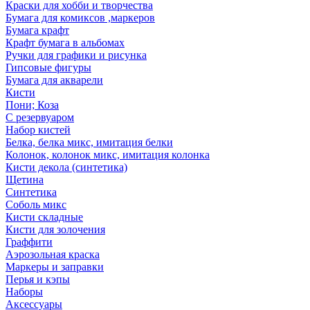
Краски для хобби и творчества
Бумага для комиксов ,маркеров
Бумага крафт
Крафт бумага в альбомах
Ручки для графики и рисунка
Гипсовые фигуры
Бумага для акварели
Кисти
Пони; Коза
С резервуаром
Набор кистей
Белка, белка микс, имитация белки
Колонок, колонок микс, имитация колонка
Кисти декола (синтетика)
Щетина
Синтетика
Соболь микс
Кисти складные
Кисти для золочения
Граффити
Аэрозольная краска
Маркеры и заправки
Перья и кэпы
Наборы
Аксессуары