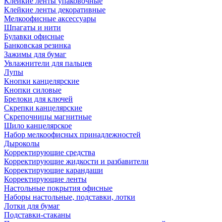
Клейкие ленты упаковочные
Клейкие ленты декоративные
Мелкоофисные аксессуары
Шпагаты и нити
Булавки офисные
Банковская резинка
Зажимы для бумаг
Увлажнители для пальцев
Лупы
Кнопки канцелярские
Кнопки силовые
Брелоки для ключей
Скрепки канцелярские
Скрепочницы магнитные
Шило канцелярское
Набор мелкоофисных принадлежностей
Дыроколы
Корректирующие средства
Корректирующие жидкости и разбавители
Корректирующие карандаши
Корректирующие ленты
Настольные покрытия офисные
Наборы настольные, подставки, лотки
Лотки для бумаг
Подставки-стаканы