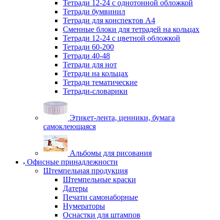
Тетради 12-24 с однотонной обложкой
Тетради бумвинил
Тетради для конспектов А4
Сменные блоки для тетрадей на кольцах
Тетради 12-24 с цветной обложкой
Тетради 60-200
Тетради 40-48
Тетради для нот
Тетради на кольцах
Тетради тематические
Тетради-словарики
Этикет-лента, ценники, бумага
самоклеющаяся
Альбомы для рисования
Офисные принадлежности
Штемпельная продукция
Штемпельные краски
Датеры
Печати самонаборные
Нумераторы
Оснастки для штампов