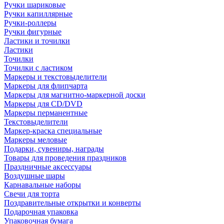
Ручки шариковые
Ручки капиллярные
Ручки-роллеры
Ручки фигурные
Ластики и точилки
Ластики
Точилки
Точилки с ластиком
Маркеры и текстовыделители
Маркеры для флипчарта
Маркеры для магнитно-маркерной доски
Маркеры для CD/DVD
Маркеры перманентные
Текстовыделители
Маркер-краска специальные
Маркеры меловые
Подарки, сувениры, награды
Товары для проведения праздников
Праздничные аксессуары
Воздушные шары
Карнавальные наборы
Свечи для торта
Поздравительные открытки и конверты
Подарочная упаковка
Упаковочная бумага