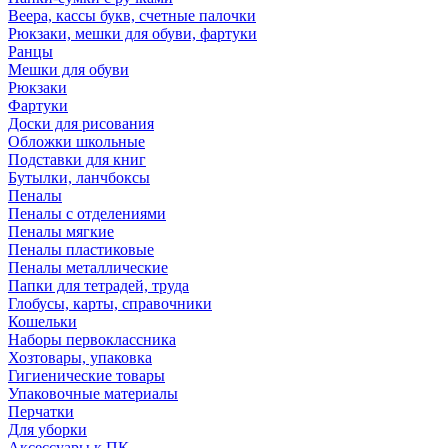
Веера, кассы букв, счетные палочки
Рюкзаки, мешки для обуви, фартуки
Ранцы
Мешки для обуви
Рюкзаки
Фартуки
Доски для рисования
Обложки школьные
Подставки для книг
Бутылки, ланчбоксы
Пеналы
Пеналы с отделениями
Пеналы мягкие
Пеналы пластиковые
Пеналы металлические
Папки для тетрадей, труда
Глобусы, карты, справочники
Кошельки
Наборы первоклассника
Хозтовары, упаковка
Гигиенические товары
Упаковочные материалы
Перчатки
Для уборки
Аксессуары к ПК