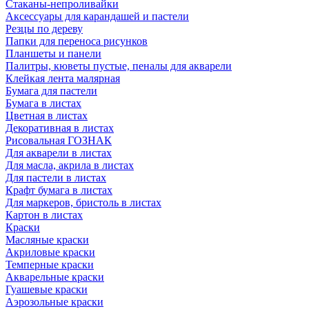
Стаканы-непроливайки
Аксессуары для карандашей и пастели
Резцы по дереву
Папки для переноса рисунков
Планшеты и панели
Палитры, кюветы пустые, пеналы для акварели
Клейкая лента малярная
Бумага для пастели
Бумага в листах
Цветная в листах
Декоративная в листах
Рисовальная ГОЗНАК
Для акварели в листах
Для масла, акрила в листах
Для пастели в листах
Крафт бумага в листах
Для маркеров, бристоль в листах
Картон в листах
Краски
Масляные краски
Акриловые краски
Темперные краски
Акварельные краски
Гуашевые краски
Аэрозольные краски