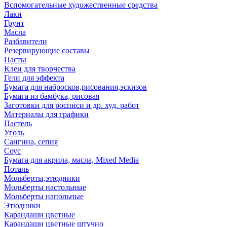
Вспомогательные художественные средства
Лаки
Грунт
Масла
Разбавители
Резервирующие составы
Пасты
Клеи для творчества
Гели для эффекта
Бумага для набросков,рисования,эскизов
Бумага из бамбука, рисовая
Заготовки для росписи и др. худ. работ
Материалы для графики
Пастель
Уголь
Сангина, сепия
Соус
Бумага для акрила, масла, Mixed Media
Поталь
Мольберты,этюдники
Мольберты настольные
Мольберты напольные
Этюдники
Карандаши цветные
Карандаши цветные штучно