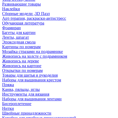
Развивающие товары
Наклейки
Сборные модели ,3D Пазл
Арт-терапия, раскраски-антистресс
Обучающая литература
Фоамиран
Багеты для картин
Ленты, шпагат
Эпоксидная смола
Картины по номерам
Мозайка стразами на подрамнике
Живопись на холсте с подрамником
Живопись на дереве
Живопись на картоне
Открытки по номерам
Товары для шитья и рукоделия
Наборы для вышивания крестом
Пряжа
Канва, пяльцы, иглы
Инструменты для вязания
Наборы для вышивания лентами
Бисероплетение
Нитки
Швейные принадлежности
Коробки для швейных принадлежностей