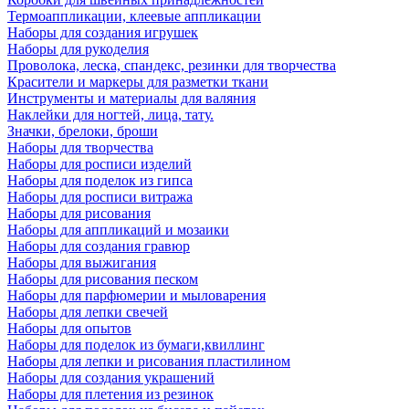
Термоаппликации, клеевые аппликации
Наборы для создания игрушек
Наборы для рукоделия
Проволока, леска, спандекс, резинки для творчества
Красители и маркеры для разметки ткани
Инструменты и материалы для валяния
Наклейки для ногтей, лица, тату.
Значки, брелоки, броши
Наборы для творчества
Наборы для росписи изделий
Наборы для поделок из гипса
Наборы для росписи витража
Наборы для рисования
Наборы для аппликаций и мозаики
Наборы для создания гравюр
Наборы для выжигания
Наборы для рисования песком
Наборы для парфюмерии и мыловарения
Наборы для лепки свечей
Наборы для опытов
Наборы для поделок из бумаги,квиллинг
Наборы для лепки и рисования пластилином
Наборы для создания украшений
Наборы для плетения из резинок