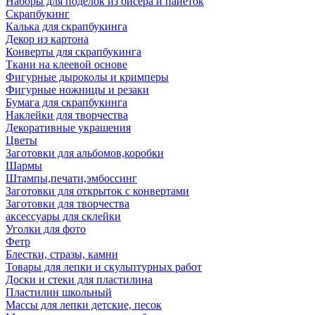
Наборы для поделок из бисера и пайеток
Скрапбукинг
Калька для скрапбукинга
Декор из картона
Конверты для скрапбукинга
Ткани на клеевой основе
Фигурные дыроколы и кримперы
Фигурные ножницы и резаки
Бумага для скрапбукинга
Наклейки для творчества
Декоративные украшения
Цветы
Заготовки для альбомов,коробки
Шармы
Штампы,печати,эмбоссинг
Заготовки для открыток с конвертами
Заготовки для творчества
аксессуары для склейки
Уголки для фото
Фетр
Блестки, стразы, камни
Товары для лепки и скульптурных работ
Доски и стеки для пластилина
Пластилин школьный
Массы для лепки детские, песок