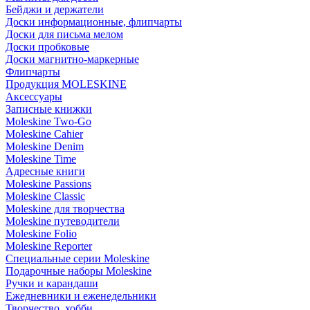
Бейджи и держатели
Доски информационные, флипчарты
Доски для письма мелом
Доски пробковые
Доски магнитно-маркерные
Флипчарты
Продукция MOLESKINE
Аксессуары
Записные книжки
Moleskine Two-Go
Moleskine Cahier
Moleskine Denim
Moleskine Time
Адресные книги
Moleskine Passions
Moleskine Classic
Moleskine для творчества
Moleskine путеводители
Moleskine Folio
Moleskine Reporter
Специальные серии Moleskine
Подарочные наборы Moleskine
Ручки и карандаши
Ежедневники и еженедельники
Творчество, хобби