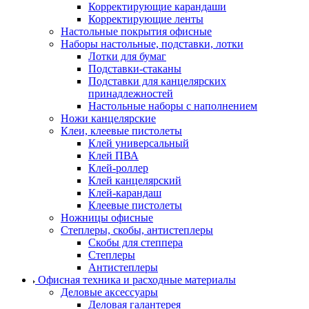
Корректирующие карандаши
Корректирующие ленты
Настольные покрытия офисные
Наборы настольные, подставки, лотки
Лотки для бумаг
Подставки-стаканы
Подставки для канцелярских
принадлежностей
Настольные наборы с наполнением
Ножи канцелярские
Клеи, клеевые пистолеты
Клей универсальный
Клей ПВА
Клей-роллер
Клей канцелярский
Клей-карандаш
Клеевые пистолеты
Ножницы офисные
Степлеры, скобы, антистеплеры
Скобы для степпера
Степлеры
Антистеплеры
Офисная техника и расходные материалы
Деловые аксессуары
Деловая галантерея