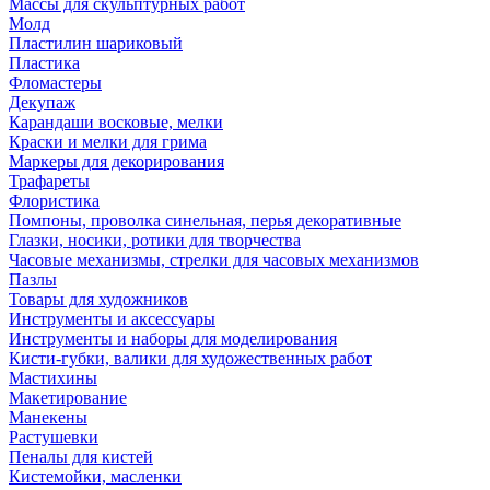
Массы для скульптурных работ
Молд
Пластилин шариковый
Пластика
Фломастеры
Декупаж
Карандаши восковые, мелки
Краски и мелки для грима
Маркеры для декорирования
Трафареты
Флористика
Помпоны, проволка синельная, перья декоративные
Глазки, носики, ротики для творчества
Часовые механизмы, стрелки для часовых механизмов
Пазлы
Товары для художников
Инструменты и аксессуары
Инструменты и наборы для моделирования
Кисти-губки, валики для художественных работ
Мастихины
Макетирование
Манекены
Растушевки
Пеналы для кистей
Кистемойки, масленки