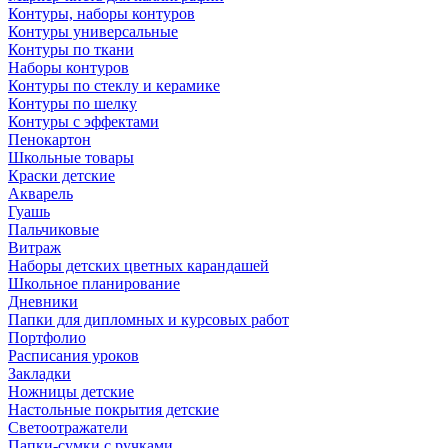
Контуры, наборы контуров
Контуры универсальные
Контуры по ткани
Наборы контуров
Контуры по стеклу и керамике
Контуры по шелку
Контуры с эффектами
Пенокартон
Школьные товары
Краски детские
Акварель
Гуашь
Пальчиковые
Витраж
Наборы детских цветных карандашей
Школьное планирование
Дневники
Папки для дипломных и курсовых работ
Портфолио
Расписания уроков
Закладки
Ножницы детские
Настольные покрытия детские
Светоотражатели
Папки-сумки с ручками