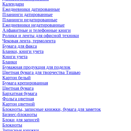
Календари
Ежедневники датированные
Планинги датированные
Планинги недатированные
Ежедневники недатированные
Алфавитные и телефонные книги
Ролики и ленты для офисной техники
Чековая лента, термолента
Бумага для факса
Бланки, книги учета
Книги учета
Бланки
Бумажная продукция для поделок
Цветная бумага для творчества Тишью
Картон белый
Бумага крепированная
Цветная бумага
Бархатная бумага
Фольга цветная
Картон цветной
Блокноты, записные книжки, бумага для заметок
Бизнес-блокноты
Блоки для записей
Блокноты
Записные книжки