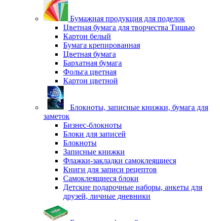
Бумажная продукция для поделок
Цветная бумага для творчества Тишью
Картон белый
Бумага крепированная
Цветная бумага
Бархатная бумага
Фольга цветная
Картон цветной
Блокноты, записные книжки, бумага для
заметок
Бизнес-блокноты
Блоки для записей
Блокноты
Записные книжки
Флажки-закладки самоклеящиеся
Книги для записи рецептов
Самоклеящиеся блоки
Детские подарочные наборы, анкеты для
друзей, личные дневники