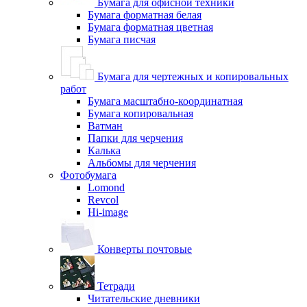
Бумага для офисной техники
Бумага форматная белая
Бумага форматная цветная
Бумага писчая
Бумага для чертежных и копировальных
работ
Бумага масштабно-координатная
Бумага копировальная
Ватман
Папки для черчения
Калька
Альбомы для черчения
Фотобумага
Lomond
Revcol
Hi-image
Конверты почтовые
Тетради
Читательские дневники