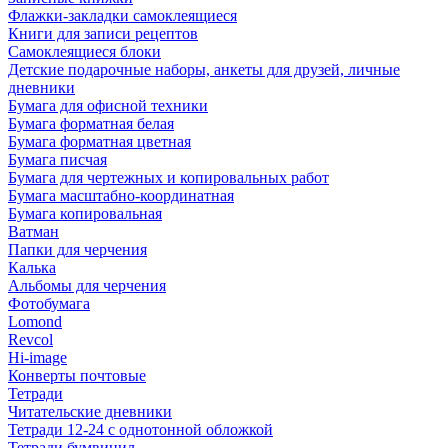
Флажки-закладки самоклеящиеся
Книги для записи рецептов
Самоклеящиеся блоки
Детские подарочные наборы, анкеты для друзей, личные
дневники
Бумага для офисной техники
Бумага форматная белая
Бумага форматная цветная
Бумага писчая
Бумага для чертежных и копировальных работ
Бумага масштабно-координатная
Бумага копировальная
Ватман
Папки для черчения
Калька
Альбомы для черчения
Фотобумага
Lomond
Revcol
Hi-image
Конверты почтовые
Тетради
Читательские дневники
Тетради 12-24 с однотонной обложкой
Тетради бумвинил