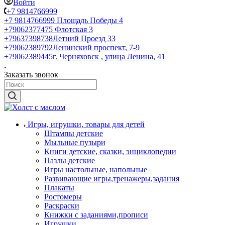
Войти
+7 9814766999
+7 9814766999
Площадь Победы 4
+79062377475
Флотская 3
+79637398738
Летний Проезд 33
+79062389792
Ленинский проспект, 7-9
+79062389445
г. Черняховск , улица Ленина, 41
Заказать звонок
Игры, игрушки, товары для детей
Штампы детские
Мыльные пузыри
Книги детские, сказки, энциклопедии
Пазлы детские
Игры настольные, напольные
Развивающие игры,тренажеры,задания
Плакаты
Ростомеры
Раскраски
Книжки с заданиями,прописи
Игрушки