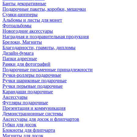
Банты декоративные
Подарочные пакеты, коробки, мешочки
Сумки-шопперы
Альбомы и листы для монет
Фотоальбомы
Новогодние аксессуары
Наградная и поздравительная продукция
Брелоки, Магниты
Благодарности, грамоты, дипломы
Дизайн-бумага
Папки адресные
Рамки для фотографий
Подарочные письменные принадлежности
Ручки-роллеры подарочные
Ручки шариковые подарочные
Ручки перьевые подарочные
Карандаши подарочные
Аксессуары
Футляры подарочные
Презентация и коммуникация
Демонстрационные системы
Аксессуары для досок и флипчартов
Губки для досок
Блокноты для флипчарта
Магниты для досок