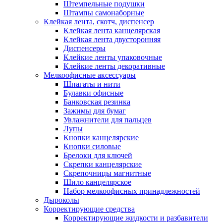
Штемпельные подушки
Штампы самонаборные
Клейкая лента, скотч, диспенсер
Клейкая лента канцелярская
Клейкая лента двусторонняя
Диспенсеры
Клейкие ленты упаковочные
Клейкие ленты декоративные
Мелкоофисные аксессуары
Шпагаты и нити
Булавки офисные
Банковская резинка
Зажимы для бумаг
Увлажнители для пальцев
Лупы
Кнопки канцелярские
Кнопки силовые
Брелоки для ключей
Скрепки канцелярские
Скрепочницы магнитные
Шило канцелярское
Набор мелкоофисных принадлежностей
Дыроколы
Корректирующие средства
Корректирующие жидкости и разбавители