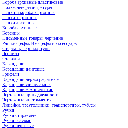
Короба архивные пластиковые
Подвесные регистратуры
Папки и короба картонные
Папки картонные
Папки архивные
Короба архивные
Корзины
Письменные товары, черчение
Рапидографы, Изографы и аксессуары
Стержни, чернила, тушь
Чернила
Стержни
Карандаши
Карандаши цанговые
Грифели
Карандаши чернографитные
Карандаши специальные
Карандаши механические
Чертежные принадлежности
Чертежные инструменты
Линейки, треугольники, транспортиры, тубусы
Ручки
Ручки стираемые
Ручки гелевые
Ручки перьевые