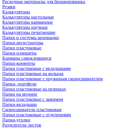
Расходные материалы для брошюровщика
Резаки
Калькуляторы
Калькуляторы настольные
Калькуляторы карманные
Калькуляторы научные
Калькуляторы печатающие
Папки и системы архивации
Папки-регистраторы
Папки пластиковые
Папки-планшеты
Карманы самоклеящиеся
Папки-конверты
Папки пластиковые с вкладышами
Папки пластиковые на кольцах
Папки пластиковые с пружиным скоросшивателем
Папки- портфели
Папки пластиковые на резинках
Папки на молнии
Папки пластиковые с зажимом
Папки-вкладыши
Скоросшиватели пластиковые
Папки пластиковые с отделениями
Папки-уголки
Разделители листов