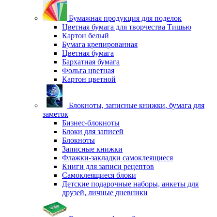
Бумажная продукция для поделок
Цветная бумага для творчества Тишью
Картон белый
Бумага крепированная
Цветная бумага
Бархатная бумага
Фольга цветная
Картон цветной
Блокноты, записные книжки, бумага для
заметок
Бизнес-блокноты
Блоки для записей
Блокноты
Записные книжки
Флажки-закладки самоклеящиеся
Книги для записи рецептов
Самоклеящиеся блоки
Детские подарочные наборы, анкеты для
друзей, личные дневники