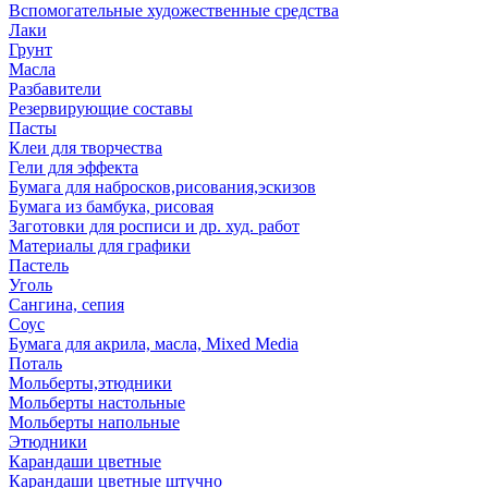
Вспомогательные художественные средства
Лаки
Грунт
Масла
Разбавители
Резервирующие составы
Пасты
Клеи для творчества
Гели для эффекта
Бумага для набросков,рисования,эскизов
Бумага из бамбука, рисовая
Заготовки для росписи и др. худ. работ
Материалы для графики
Пастель
Уголь
Сангина, сепия
Соус
Бумага для акрила, масла, Mixed Media
Поталь
Мольберты,этюдники
Мольберты настольные
Мольберты напольные
Этюдники
Карандаши цветные
Карандаши цветные штучно