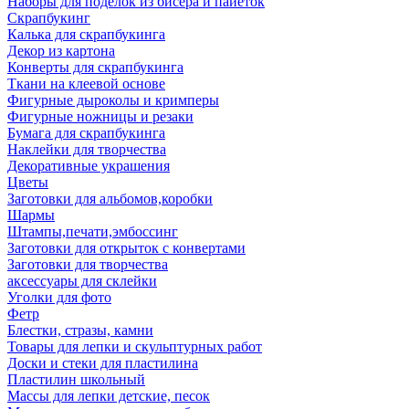
Наборы для поделок из бисера и пайеток
Скрапбукинг
Калька для скрапбукинга
Декор из картона
Конверты для скрапбукинга
Ткани на клеевой основе
Фигурные дыроколы и кримперы
Фигурные ножницы и резаки
Бумага для скрапбукинга
Наклейки для творчества
Декоративные украшения
Цветы
Заготовки для альбомов,коробки
Шармы
Штампы,печати,эмбоссинг
Заготовки для открыток с конвертами
Заготовки для творчества
аксессуары для склейки
Уголки для фото
Фетр
Блестки, стразы, камни
Товары для лепки и скульптурных работ
Доски и стеки для пластилина
Пластилин школьный
Массы для лепки детские, песок