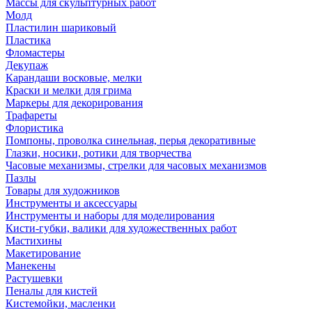
Массы для скульптурных работ
Молд
Пластилин шариковый
Пластика
Фломастеры
Декупаж
Карандаши восковые, мелки
Краски и мелки для грима
Маркеры для декорирования
Трафареты
Флористика
Помпоны, проволка синельная, перья декоративные
Глазки, носики, ротики для творчества
Часовые механизмы, стрелки для часовых механизмов
Пазлы
Товары для художников
Инструменты и аксессуары
Инструменты и наборы для моделирования
Кисти-губки, валики для художественных работ
Мастихины
Макетирование
Манекены
Растушевки
Пеналы для кистей
Кистемойки, масленки