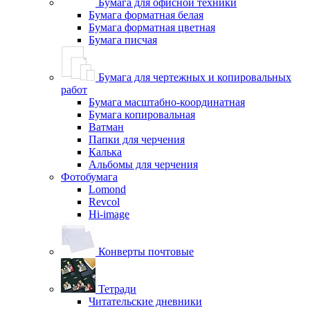
Бумага для офисной техники
Бумага форматная белая
Бумага форматная цветная
Бумага писчая
Бумага для чертежных и копировальных
работ
Бумага масштабно-координатная
Бумага копировальная
Ватман
Папки для черчения
Калька
Альбомы для черчения
Фотобумага
Lomond
Revcol
Hi-image
Конверты почтовые
Тетради
Читательские дневники