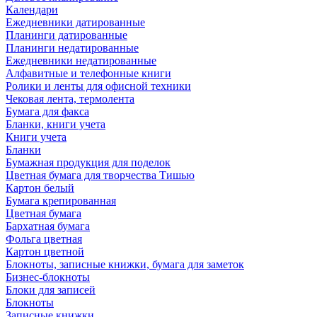
Календари
Ежедневники датированные
Планинги датированные
Планинги недатированные
Ежедневники недатированные
Алфавитные и телефонные книги
Ролики и ленты для офисной техники
Чековая лента, термолента
Бумага для факса
Бланки, книги учета
Книги учета
Бланки
Бумажная продукция для поделок
Цветная бумага для творчества Тишью
Картон белый
Бумага крепированная
Цветная бумага
Бархатная бумага
Фольга цветная
Картон цветной
Блокноты, записные книжки, бумага для заметок
Бизнес-блокноты
Блоки для записей
Блокноты
Записные книжки