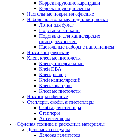
Корректирующие карандаши
Корректирующие ленты
Настольные покрытия офисные
Наборы настольные, подставки, лотки
Лотки для бумаг
Подставки-стаканы
Подставки для канцелярских
принадлежностей
Настольные наборы с наполнением
Ножи канцелярские
Клеи, клеевые пистолеты
Клей универсальный
Клей ПВА
Клей-роллер
Клей канцелярский
Клей-карандаш
Клеевые пистолеты
Ножницы офисные
Степлеры, скобы, антистеплеры
Скобы для степпера
Степлеры
Антистеплеры
Офисная техника и расходные материалы
Деловые аксессуары
Деловая галантерея