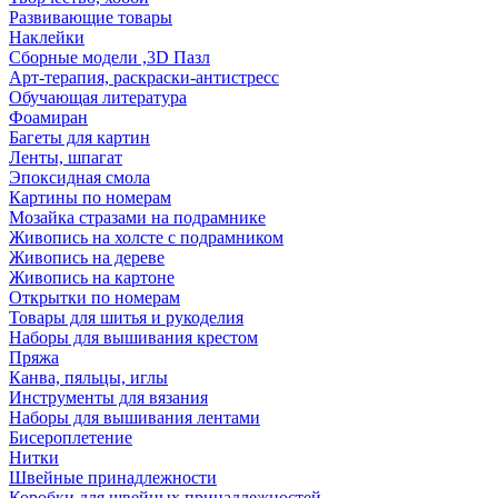
Развивающие товары
Наклейки
Сборные модели ,3D Пазл
Арт-терапия, раскраски-антистресс
Обучающая литература
Фоамиран
Багеты для картин
Ленты, шпагат
Эпоксидная смола
Картины по номерам
Мозайка стразами на подрамнике
Живопись на холсте с подрамником
Живопись на дереве
Живопись на картоне
Открытки по номерам
Товары для шитья и рукоделия
Наборы для вышивания крестом
Пряжа
Канва, пяльцы, иглы
Инструменты для вязания
Наборы для вышивания лентами
Бисероплетение
Нитки
Швейные принадлежности
Коробки для швейных принадлежностей