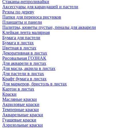
Стаканы-непроливайки
Аксессуары для карандашей и пастели
Резцы по дереву
Папки для переноса рисунков
Планшеты и панели
Палитры, кюветы пустые, пеналы для акварели
Клейкая лента малярная
Бумага для пастели
Бумага в листах
Цветная в листах
Декоративная в листах
Рисовальная ГОЗНАК
Для акварели в листах
Для масла, акрила в листах
Для пастели в листах
Крафт бумага в листах
Для маркеров, бристоль в листах
Картон в листах
Краски
Масляные краски
Акриловые краски
Темперные краски
Акварельные краски
Гуашевые краски
Аэрозольные краски