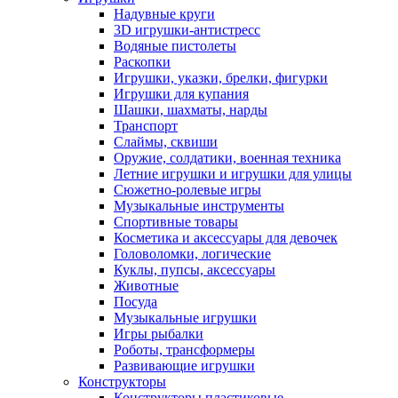
Надувные круги
3D игрушки-антистресс
Водяные пистолеты
Раскопки
Игрушки, указки, брелки, фигурки
Игрушки для купания
Шашки, шахматы, нарды
Транспорт
Слаймы, сквиши
Оружие, солдатики, военная техника
Летние игрушки и игрушки для улицы
Сюжетно-ролевые игры
Музыкальные инструменты
Спортивные товары
Косметика и аксессуары для девочек
Головоломки, логические
Куклы, пупсы, аксессуары
Животные
Посуда
Музыкальные игрушки
Игры рыбалки
Роботы, трансформеры
Развивающие игрушки
Конструкторы
Конструкторы пластиковые