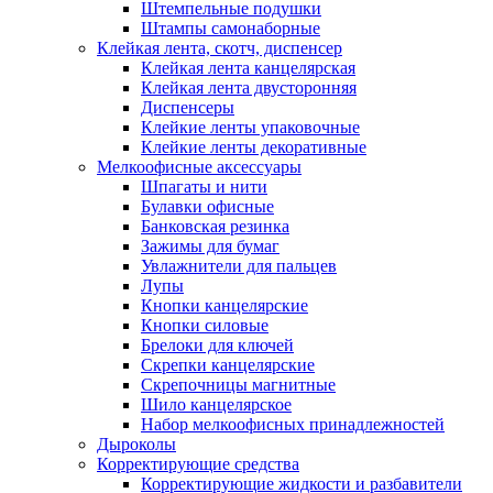
Штемпельные подушки
Штампы самонаборные
Клейкая лента, скотч, диспенсер
Клейкая лента канцелярская
Клейкая лента двусторонняя
Диспенсеры
Клейкие ленты упаковочные
Клейкие ленты декоративные
Мелкоофисные аксессуары
Шпагаты и нити
Булавки офисные
Банковская резинка
Зажимы для бумаг
Увлажнители для пальцев
Лупы
Кнопки канцелярские
Кнопки силовые
Брелоки для ключей
Скрепки канцелярские
Скрепочницы магнитные
Шило канцелярское
Набор мелкоофисных принадлежностей
Дыроколы
Корректирующие средства
Корректирующие жидкости и разбавители