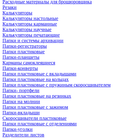
Расходные материалы для брошюровщика
Резаки
Калькуляторы
Калькуляторы настольные
Калькуляторы карманные
Калькуляторы научные
Калькуляторы печатающие
Папки и системы архивации
Папки-регистраторы
Папки пластиковые
Папки-планшеты
Карманы самоклеящиеся
Папки-конверты
Папки пластиковые с вкладышами
Папки пластиковые на кольцах
Папки пластиковые с пружиным скоросшивателем
Папки- портфели
Папки пластиковые на резинках
Папки на молнии
Папки пластиковые с зажимом
Папки-вкладыши
Скоросшиватели пластиковые
Папки пластиковые с отделениями
Папки-уголки
Разделители листов