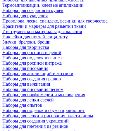
Термоаппликации, клеевые аппликации
Наборы для создания игрушек
Наборы для рукоделия
Проволока, леска, спандекс, резинки для творчества
Красители и маркеры для разметки ткани
Инструменты и материалы для валяния
Наклейки для ногтей, лица, тату.
Значки, брелоки, броши
Наборы для творчества
Наборы для росписи изделий
Наборы для поделок из гипса
Наборы для росписи витража
Наборы для рисования
Наборы для аппликаций и мозаики
Наборы для создания гравюр
Наборы для выжигания
Наборы для рисования песком
Наборы для парфюмерии и мыловарения
Наборы для лепки свечей
Наборы для опытов
Наборы для поделок из бумаги,квиллинг
Наборы для лепки и рисования пластилином
Наборы для создания украшений
Наборы для плетения из резинок