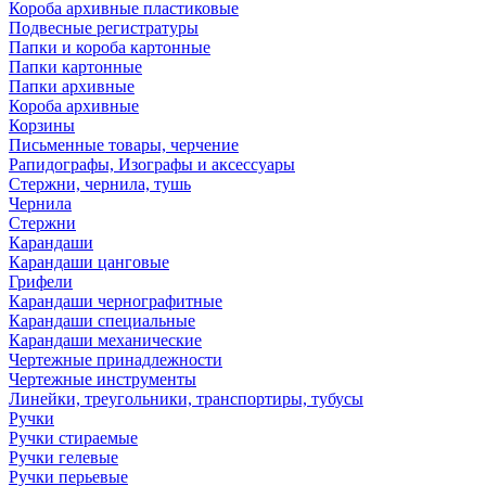
Короба архивные пластиковые
Подвесные регистратуры
Папки и короба картонные
Папки картонные
Папки архивные
Короба архивные
Корзины
Письменные товары, черчение
Рапидографы, Изографы и аксессуары
Стержни, чернила, тушь
Чернила
Стержни
Карандаши
Карандаши цанговые
Грифели
Карандаши чернографитные
Карандаши специальные
Карандаши механические
Чертежные принадлежности
Чертежные инструменты
Линейки, треугольники, транспортиры, тубусы
Ручки
Ручки стираемые
Ручки гелевые
Ручки перьевые