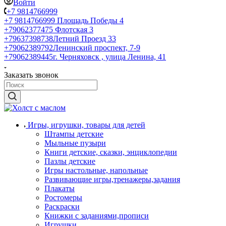
Войти
+7 9814766999
+7 9814766999
Площадь Победы 4
+79062377475
Флотская 3
+79637398738
Летний Проезд 33
+79062389792
Ленинский проспект, 7-9
+79062389445
г. Черняховск , улица Ленина, 41
Заказать звонок
Игры, игрушки, товары для детей
Штампы детские
Мыльные пузыри
Книги детские, сказки, энциклопедии
Пазлы детские
Игры настольные, напольные
Развивающие игры,тренажеры,задания
Плакаты
Ростомеры
Раскраски
Книжки с заданиями,прописи
Игрушки