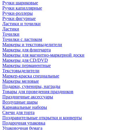
Ручки шариковые
Ручки капиллярные
Ручки-роллеры
Ручки фигурные
Ластики и точилки
Ластики
Точилки
Точилки с ластиком
Маркеры и текстовыделители
Маркеры для флипчарта
Маркеры для магнитно-маркерной доски
Маркеры для CD/DVD
Маркеры перманентные
Текстовыделители
Маркер-краска специальные
Маркеры меловые
Подарки, сувениры, награды
Товары для проведения праздников
Праздничные аксессуары
Воздушные шары
Карнавальные наборы
Свечи для торта
Поздравительные открытки и конверты
Подарочная упаковка
Упаковочная бумага