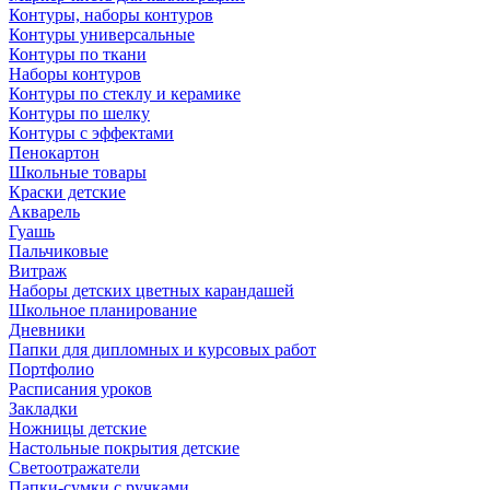
Контуры, наборы контуров
Контуры универсальные
Контуры по ткани
Наборы контуров
Контуры по стеклу и керамике
Контуры по шелку
Контуры с эффектами
Пенокартон
Школьные товары
Краски детские
Акварель
Гуашь
Пальчиковые
Витраж
Наборы детских цветных карандашей
Школьное планирование
Дневники
Папки для дипломных и курсовых работ
Портфолио
Расписания уроков
Закладки
Ножницы детские
Настольные покрытия детские
Светоотражатели
Папки-сумки с ручками