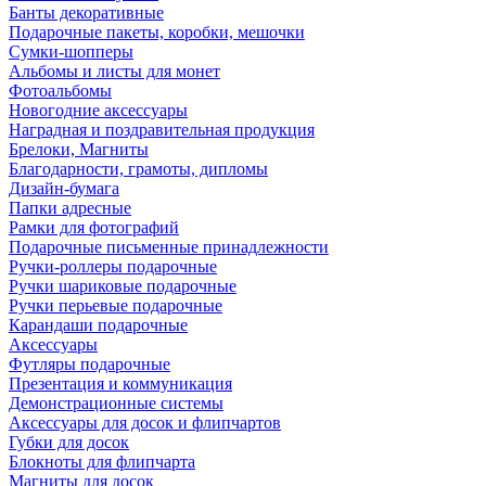
Банты декоративные
Подарочные пакеты, коробки, мешочки
Сумки-шопперы
Альбомы и листы для монет
Фотоальбомы
Новогодние аксессуары
Наградная и поздравительная продукция
Брелоки, Магниты
Благодарности, грамоты, дипломы
Дизайн-бумага
Папки адресные
Рамки для фотографий
Подарочные письменные принадлежности
Ручки-роллеры подарочные
Ручки шариковые подарочные
Ручки перьевые подарочные
Карандаши подарочные
Аксессуары
Футляры подарочные
Презентация и коммуникация
Демонстрационные системы
Аксессуары для досок и флипчартов
Губки для досок
Блокноты для флипчарта
Магниты для досок