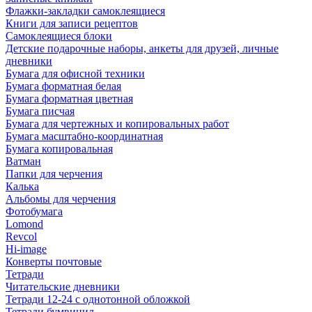
Флажки-закладки самоклеящиеся
Книги для записи рецептов
Самоклеящиеся блоки
Детские подарочные наборы, анкеты для друзей, личные
дневники
Бумага для офисной техники
Бумага форматная белая
Бумага форматная цветная
Бумага писчая
Бумага для чертежных и копировальных работ
Бумага масштабно-координатная
Бумага копировальная
Ватман
Папки для черчения
Калька
Альбомы для черчения
Фотобумага
Lomond
Revcol
Hi-image
Конверты почтовые
Тетради
Читательские дневники
Тетради 12-24 с однотонной обложкой
Тетради бумвинил