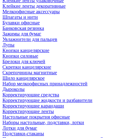
Клейкие ленты упаковочные
Клейкие ленты декоративные
Мелкоофисные аксессуары
Шпагаты и нити
Булавки офисные
Банковская резинка
Зажимы для бумаг
Увлажнители для пальцев
Лупы
Кнопки канцелярские
Кнопки силовые
Брелоки для ключей
Скрепки канцелярские
Скрепочницы магнитные
Шило канцелярское
Набор мелкоофисных принадлежностей
Дыроколы
Корректирующие средства
Корректирующие жидкости и разбавители
Корректирующие карандаши
Корректирующие ленты
Настольные покрытия офисные
Наборы настольные, подставки, лотки
Лотки для бумаг
Подставки-стаканы