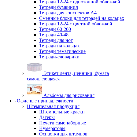
Тетради 12-24 с однотонной обложкой
Тетради бумвинил
Тетради для конспектов А4
Сменные блоки для тетрадей на кольцах
Тетради 12-24 с цветной обложкой
Тетради 60-200
Тетради 40-48
Тетради для нот
Тетради на кольцах
Тетради тематические
Тетради-словарики
Этикет-лента, ценники, бумага
самоклеющаяся
Альбомы для рисования
Офисные принадлежности
Штемпельная продукция
Штемпельные краски
Датеры
Печати самонаборные
Нумераторы
Оснастки для штампов