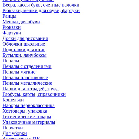
Веера, кассы букв, счетные палочки
Рюкзаки, мешки для обуви, фартуки
Ранцы
Мешки для обуви
Рюкзаки
Фартуки
Доски для рисования
Обложки школьные
Подставки для книг
Бутылки, ланчбоксы
Пеналы
Пеналы с отделениями
Пеналы мягкие
Пеналы пластиковые
Пеналы металлические
Папки для тетрадей, труда
Глобусы, карты, справочники
Кошельки
Наборы первоклассника
Хозтовары, упаковка
Гигиенические товары
Упаковочные материалы
Перчатки
Для уборки
Аксессуары к ПК