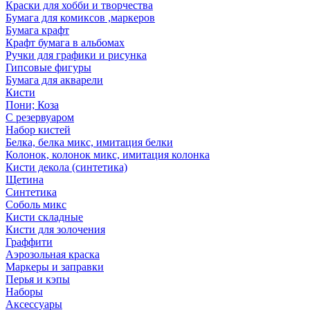
Краски для хобби и творчества
Бумага для комиксов ,маркеров
Бумага крафт
Крафт бумага в альбомах
Ручки для графики и рисунка
Гипсовые фигуры
Бумага для акварели
Кисти
Пони; Коза
С резервуаром
Набор кистей
Белка, белка микс, имитация белки
Колонок, колонок микс, имитация колонка
Кисти декола (синтетика)
Щетина
Синтетика
Соболь микс
Кисти складные
Кисти для золочения
Граффити
Аэрозольная краска
Маркеры и заправки
Перья и кэпы
Наборы
Аксессуары