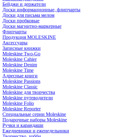
Бейджи и держатели
Доски информационные, флипчарты
Доски для письма мелом
Доски пробковые
Доски магнитно-маркерные
Флипчарты
Продукция MOLESKINE
Аксессуары
Записные книжки
Moleskine Two-Go
Moleskine Cahier
Moleskine Denim
Moleskine Time
Адресные книги
Moleskine Passions
Moleskine Classic
Moleskine для творчества
Moleskine путеводители
Moleskine Folio
Moleskine Reporter
Специальные серии Moleskine
Подарочные наборы Moleskine
Ручки и карандаши
Ежедневники и еженедельники
Творчество, хобби